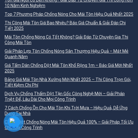
Tôn Giả Ngói Có Bền Không? Giải Đáp Từ Chuyên Gia Thi Công Hơn
10 Năm Kinh Nghiệm
Top 7 Phương Pháp Chống Nóng Cho Mái Tôn Hiệu Quả Nhất 2025
Thi Công Mái Tôn Giá Bao Nhiêu? Báo Giá Chuẩn & Giải Đáp Chi
Tiết 2025
Mái Tôn Chống Nóng Có Tốt Không? Giải Đáp Từ Chuyên Gia Thi
Công Mái Tôn
Giải Pháp Lợp Tôn Chống Nóng Sân Thượng Hiệu Quả – Mát Mẻ
Quanh Năm
Giá Tấm Dán Chống Dột Mái Tôn Khổ Rộng 1m – Báo Giá Mới Nhất
2025
Bảng Giá Mái Tôn Nhà Xưởng Mới Nhất 2025 – Thi Công Trọn Gói,
Tiết Kiệm Chi Phí
Dịch Vụ Chống Thấm Dột Tận Gốc Công Nghệ Mới – Giải Pháp
Triệt Để, Lâu Dài Cho Mọi Công Trình
7 Cách Chống Ồn Cho Mái Tôn Khi Trời Mưa – Hiệu Quả, Dễ Ứng
Dụng Tại Nhà
Chống Dột Chống Nóng Mái Tôn Hiệu Quả 100% – Giải Pháp Tối Ưu
Cho Mọi Công Trình