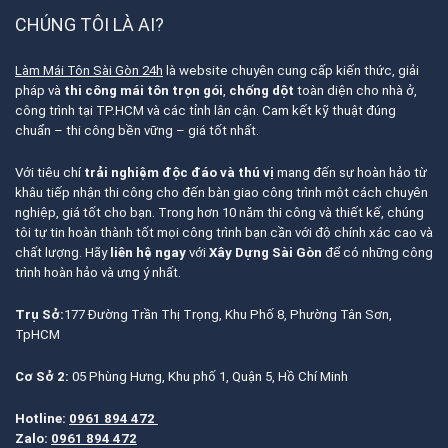
CHÚNG TÔI LÀ AI?
Làm Mái Tôn Sài Gòn 24h
là website chuyên cung cấp kiến thức, giải
pháp và
thi công mái tôn trọn gói
,
chống dột
toàn diện cho nhà ở,
công trình tại TP.HCM và các tỉnh lân cận. Cam kết kỹ thuật đúng
chuẩn – thi công bền vững – giá tốt nhất.
Với tiêu chí
trải nghiệm độc đáo và thú vị
mang đến sự hoàn hảo từ
khâu tiếp nhận thi công cho đến bàn giao công trình một cách chuyên
nghiệp, giá tốt cho bạn. Trong hơn 10 năm thi công và thiết kế, chúng
tôi tự tin hoàn thành tốt mọi công trình bạn cần với độ chính xác cao và
chất lượng. Hãy
liên hệ ngay
với
Xây Dựng Sài Gòn
để có những công
trình hoàn hảo và ưng ý nhất.
Trụ Sở:
177 Đường Trần Thị Trọng, Khu Phố 8, Phường Tân Sơn,
TpHCM
Cơ Sở 2:
05 Phùng Hưng, Khu phố 1, Quận 5, Hồ Chí Minh
Hotline:
0961 894 472
Zalo:
0961 894 472