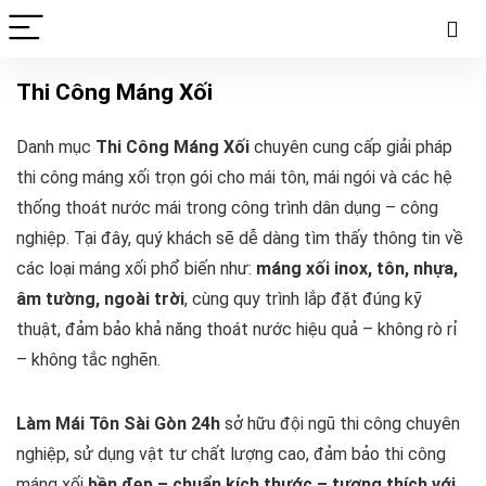
Thi Công Máng Xối
Danh mục
Thi Công Máng Xối
chuyên cung cấp giải pháp
thi công máng xối trọn gói cho mái tôn, mái ngói và các hệ
thống thoát nước mái trong công trình dân dụng – công
nghiệp. Tại đây, quý khách sẽ dễ dàng tìm thấy thông tin về
các loại máng xối phổ biến như:
máng xối inox, tôn, nhựa,
âm tường, ngoài trời
, cùng quy trình lắp đặt đúng kỹ
thuật, đảm bảo khả năng thoát nước hiệu quả – không rò rỉ
– không tắc nghẽn.
Làm Mái Tôn Sài Gòn 24h
sở hữu đội ngũ thi công chuyên
nghiệp, sử dụng vật tư chất lượng cao, đảm bảo thi công
máng xối
bền đẹp – chuẩn kích thước – tương thích với