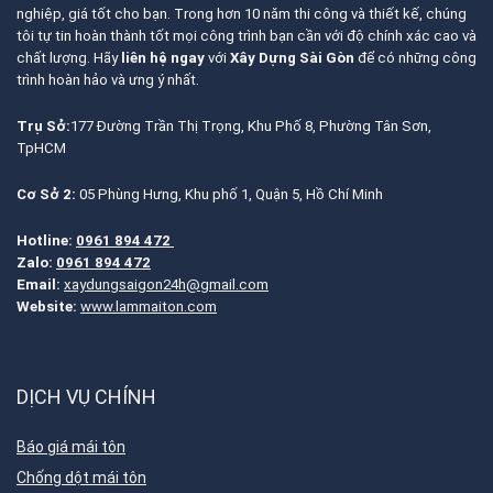
nghiệp, giá tốt cho bạn. Trong hơn 10 năm thi công và thiết kế, chúng
tôi tự tin hoàn thành tốt mọi công trình bạn cần với độ chính xác cao và
chất lượng. Hãy
liên hệ ngay
với
Xây Dựng Sài Gòn
để có những công
trình hoàn hảo và ưng ý nhất.
Trụ Sở:
177 Đường Trần Thị Trọng, Khu Phố 8, Phường Tân Sơn,
TpHCM
Cơ Sở 2:
05 Phùng Hưng, Khu phố 1, Quận 5, Hồ Chí Minh
Hotline:
0961 894 472
Zalo:
0961 894 472
Email:
xaydungsaigon24h@gmail.com
Website:
www.lammaiton.com
DỊCH VỤ CHÍNH
Báo giá mái tôn
Chống dột mái tôn