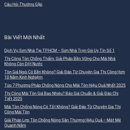
Câu Hỏi Thường Gặp
Bài Viết Mới Nhất
Dịch Vụ Sơn Nhà Tại TP.HCM – Sơn Nhà Trọn Gói Uy Tín Số 1
Thi Công Tôn Chống Thấm: Giải Pháp Bền Vững Cho Mái Nhà
Không Còn Dột Nước
Tôn Giả Ngói Có Bền Không? Giải Đáp Từ Chuyên Gia Thi Công Hơn
10 Năm Kinh Nghiệm
Top 7 Phương Pháp Chống Nóng Cho Mái Tôn Hiệu Quả Nhất 2025
Thi Công Mái Tôn Giá Bao Nhiêu? Báo Giá Chuẩn & Giải Đáp Chi
Tiết 2025
Mái Tôn Chống Nóng Có Tốt Không? Giải Đáp Từ Chuyên Gia Thi
Công Mái Tôn
Giải Pháp Lợp Tôn Chống Nóng Sân Thượng Hiệu Quả – Mát Mẻ
Quanh Năm