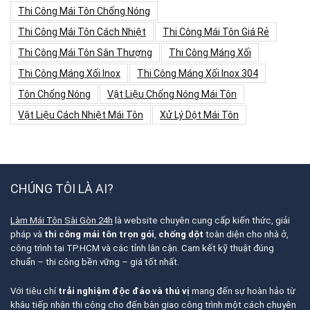
Thi Công Mái Tôn Chống Nóng
Thi Công Mái Tôn Cách Nhiệt
Thi Công Mái Tôn Giá Rẻ
Thi Công Mái Tôn Sân Thượng
Thi Công Máng Xối
Thi Công Máng Xối Inox
Thi Công Máng Xối Inox 304
Tôn Chống Nóng
Vật Liệu Chống Nóng Mái Tôn
Vật Liệu Cách Nhiệt Mái Tôn
Xử Lý Dột Mái Tôn
CHÚNG TÔI LÀ AI?
Làm Mái Tôn Sài Gòn 24h
là website chuyên cung cấp kiến thức, giải
pháp và
thi công mái tôn trọn gói
,
chống dột
toàn diện cho nhà ở,
công trình tại TP.HCM và các tỉnh lân cận. Cam kết kỹ thuật đúng
chuẩn – thi công bền vững – giá tốt nhất.
Với tiêu chí
trải nghiệm độc đáo và thú vị
mang đến sự hoàn hảo từ
khâu tiếp nhận thi công cho đến bàn giao công trình một cách chuyên