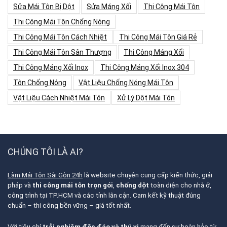
Sửa Mái Tôn Bị Dột
Sửa Máng Xối
Thi Công Mái Tôn
Thi Công Mái Tôn Chống Nóng
Thi Công Mái Tôn Cách Nhiệt
Thi Công Mái Tôn Giá Rẻ
Thi Công Mái Tôn Sân Thượng
Thi Công Máng Xối
Thi Công Máng Xối Inox
Thi Công Máng Xối Inox 304
Tôn Chống Nóng
Vật Liệu Chống Nóng Mái Tôn
Vật Liệu Cách Nhiệt Mái Tôn
Xử Lý Dột Mái Tôn
CHÚNG TÔI LÀ AI?
Làm Mái Tôn Sài Gòn 24h
là website chuyên cung cấp kiến thức, giải
pháp và
thi công mái tôn trọn gói
,
chống dột
toàn diện cho nhà ở,
công trình tại TP.HCM và các tỉnh lân cận. Cam kết kỹ thuật đúng
chuẩn – thi công bền vững – giá tốt nhất.
Với tiêu chí
trải nghiệm độc đáo và thú vị
mang đến sự hoàn hảo từ