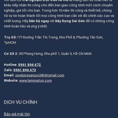
khâu tiếp nhận thi công cho đến bàn giao công trình một cách chuyên
nghiệp, giá tốt cho bạn. Trong hơn 10 năm thi công và thiết kế, chúng
tôi tự tin hoàn thành tốt mọi công trình bạn cần với độ chính xác cao và
chất lượng. Hãy
liên hệ ngay
với
Xây Dựng Sài Gòn
để có những công
trình hoàn hảo và ưng ý nhất.
Trụ Sở:
177 Đường Trần Thị Trọng, Khu Phố 8, Phường Tân Sơn,
TpHCM
Cơ Sở 2:
05 Phùng Hưng, Khu phố 1, Quận 5, Hồ Chí Minh
Hotline:
0961 894 472
Zalo:
0961 894 472
Email:
xaydungsaigon24h@gmail.com
Website:
www.lammaiton.com
DỊCH VỤ CHÍNH
Báo giá mái tôn