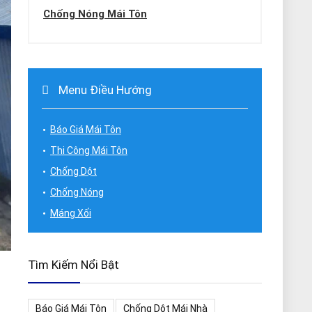
Chống Nóng Mái Tôn
Menu Điều Hướng
Báo Giá Mái Tôn
Thi Công Mái Tôn
Chống Dột
Chống Nóng
Máng Xối
Tìm Kiếm Nổi Bật
Báo Giá Mái Tôn
Chống Dột Mái Nhà