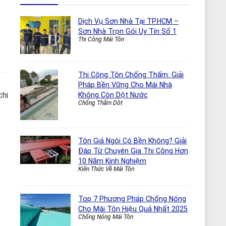
Dịch Vụ Sơn Nhà Tại TP.HCM –
Sơn Nhà Trọn Gói Uy Tín Số 1
Thi Công Mái Tôn
Thi Công Tôn Chống Thấm: Giải
Pháp Bền Vững Cho Mái Nhà
chi
Không Còn Dột Nước
Chống Thấm Dột
Tôn Giả Ngói Có Bền Không? Giải
Đáp Từ Chuyên Gia Thi Công Hơn
10 Năm Kinh Nghiệm
Kiến Thức Về Mái Tôn
Top 7 Phương Pháp Chống Nóng
Cho Mái Tôn Hiệu Quả Nhất 2025
Chống Nóng Mái Tôn