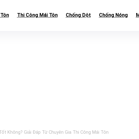
 Tôn
Thi Công Mái Tôn
Chống Dột
Chống Nóng
M
ốt Không? Giải Đáp Từ Chuyên Gia Thi Công Mái Tôn