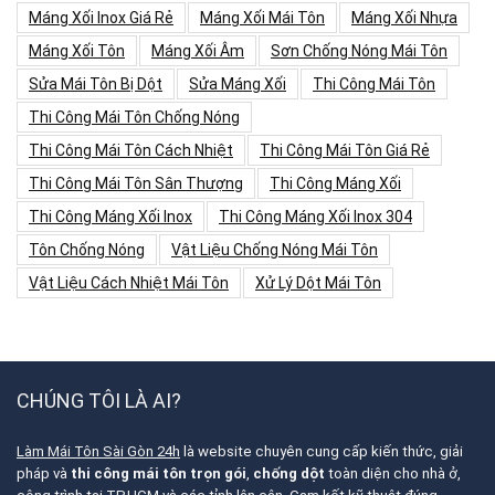
Máng Xối Inox Giá Rẻ
Máng Xối Mái Tôn
Máng Xối Nhựa
Máng Xối Tôn
Máng Xối Âm
Sơn Chống Nóng Mái Tôn
Sửa Mái Tôn Bị Dột
Sửa Máng Xối
Thi Công Mái Tôn
Thi Công Mái Tôn Chống Nóng
Thi Công Mái Tôn Cách Nhiệt
Thi Công Mái Tôn Giá Rẻ
Thi Công Mái Tôn Sân Thượng
Thi Công Máng Xối
Thi Công Máng Xối Inox
Thi Công Máng Xối Inox 304
Tôn Chống Nóng
Vật Liệu Chống Nóng Mái Tôn
Vật Liệu Cách Nhiệt Mái Tôn
Xử Lý Dột Mái Tôn
CHÚNG TÔI LÀ AI?
Làm Mái Tôn Sài Gòn 24h
là website chuyên cung cấp kiến thức, giải
pháp và
thi công mái tôn trọn gói
,
chống dột
toàn diện cho nhà ở,