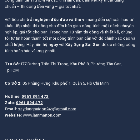
công trình tại TP.HCM và các tỉnh lân cận. Cam kết kỹ thuật đúng
chuẩn – thi công bền vững – giá tốt nhất.
Với tiêu chí
trải nghiệm độc đáo và thú vị
mang đến sự hoàn hảo từ
khâu tiếp nhận thi công cho đến bàn giao công trình một cách chuyên
nghiệp, giá tốt cho bạn. Trong hơn 10 năm thi công và thiết kế, chúng
tôi tự tin hoàn thành tốt mọi công trình bạn cần với độ chính xác cao và
chất lượng. Hãy
liên hệ ngay
với
Xây Dựng Sài Gòn
để có những công
trình hoàn hảo và ưng ý nhất.
Trụ Sở:
177 Đường Trần Thị Trọng, Khu Phố 8, Phường Tân Sơn,
TpHCM
Cơ Sở 2:
05 Phùng Hưng, Khu phố 1, Quận 5, Hồ Chí Minh
Hotline:
0961 894 472
Zalo:
0961 894 472
Email:
xaydungsaigon24h@gmail.com
Website:
www.lammaiton.com