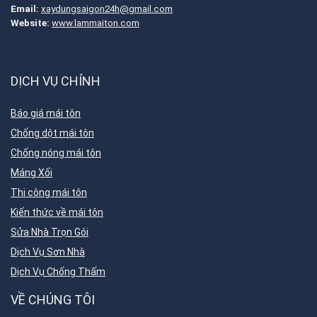
Email:
xaydungsaigon24h@gmail.com
Website:
www.lammaiton.com
DỊCH VỤ CHÍNH
Báo giá mái tôn
Chống dột mái tôn
Chống nóng mái tôn
Máng Xối
Thi công mái tôn
Kiến thức về mái tôn
Sửa Nhà Trọn Gói
Dịch Vụ Sơn Nhà
Dịch Vụ Chống Thấm
VỀ CHÚNG TÔI