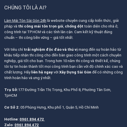
CHÚNG TÔI LÀ AI?
Làm Mái Tôn Sài Gòn 24h
là website chuyên cung cấp kiến thức, giải
pháp và
thi công mái tôn trọn gói
,
chống dột
toàn diện cho nhà ở,
công trình tại TP.HCM và các tỉnh lân cận. Cam kết kỹ thuật đúng
chuẩn – thi công bền vững – giá tốt nhất.
Với tiêu chí
trải nghiệm độc đáo và thú vị
mang đến sự hoàn hảo từ
khâu tiếp nhận thi công cho đến bàn giao công trình một cách chuyên
nghiệp, giá tốt cho bạn. Trong hơn 10 năm thi công và thiết kế, chúng
tôi tự tin hoàn thành tốt mọi công trình bạn cần với độ chính xác cao và
chất lượng. Hãy
liên hệ ngay
với
Xây Dựng Sài Gòn
để có những công
trình hoàn hảo và ưng ý nhất.
Trụ Sở:
177 Đường Trần Thị Trọng, Khu Phố 8, Phường Tân Sơn,
TpHCM
Cơ Sở 2:
05 Phùng Hưng, Khu phố 1, Quận 5, Hồ Chí Minh
Hotline:
0961 894 472
Zalo:
0961 894 472