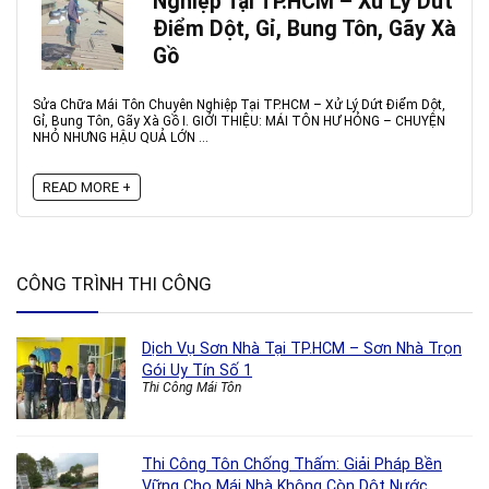
Nghiệp Tại TP.HCM – Xử Lý Dứt
Điểm Dột, Gỉ, Bung Tôn, Gãy Xà
Gồ
Sửa Chữa Mái Tôn Chuyên Nghiệp Tại TP.HCM – Xử Lý Dứt Điểm Dột,
Gỉ, Bung Tôn, Gãy Xà Gồ I. GIỚI THIỆU: MÁI TÔN HƯ HỎNG – CHUYỆN
NHỎ NHƯNG HẬU QUẢ LỚN ...
READ MORE +
CÔNG TRÌNH THI CÔNG
Dịch Vụ Sơn Nhà Tại TP.HCM – Sơn Nhà Trọn
Gói Uy Tín Số 1
Thi Công Mái Tôn
Thi Công Tôn Chống Thấm: Giải Pháp Bền
Vững Cho Mái Nhà Không Còn Dột Nước