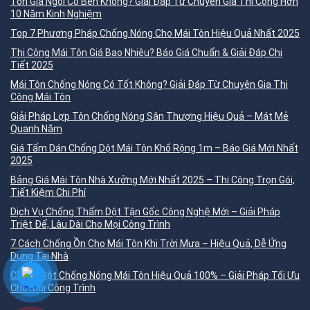
Tôn Giả Ngói Có Bền Không? Giải Đáp Từ Chuyên Gia Thi Công Hơn
10 Năm Kinh Nghiệm
Top 7 Phương Pháp Chống Nóng Cho Mái Tôn Hiệu Quả Nhất 2025
Thi Công Mái Tôn Giá Bao Nhiêu? Báo Giá Chuẩn & Giải Đáp Chi
Tiết 2025
Mái Tôn Chống Nóng Có Tốt Không? Giải Đáp Từ Chuyên Gia Thi
Công Mái Tôn
Giải Pháp Lợp Tôn Chống Nóng Sân Thượng Hiệu Quả – Mát Mẻ
Quanh Năm
Giá Tấm Dán Chống Dột Mái Tôn Khổ Rộng 1m – Báo Giá Mới Nhất
2025
Bảng Giá Mái Tôn Nhà Xưởng Mới Nhất 2025 – Thi Công Trọn Gói,
Tiết Kiệm Chi Phí
Dịch Vụ Chống Thấm Dột Tận Gốc Công Nghệ Mới – Giải Pháp
Triệt Để, Lâu Dài Cho Mọi Công Trình
7 Cách Chống Ồn Cho Mái Tôn Khi Trời Mưa – Hiệu Quả, Dễ Ứng
Dụng Tại Nhà
Chống Dột Chống Nóng Mái Tôn Hiệu Quả 100% – Giải Pháp Tối Ưu
Cho Mọi Công Trình