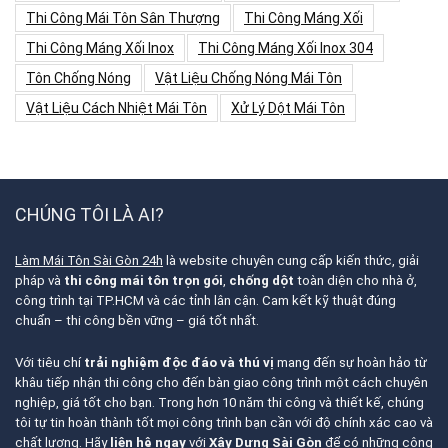
Thi Công Mái Tôn Sân Thượng
Thi Công Máng Xối
Thi Công Máng Xối Inox
Thi Công Máng Xối Inox 304
Tôn Chống Nóng
Vật Liệu Chống Nóng Mái Tôn
Vật Liệu Cách Nhiệt Mái Tôn
Xử Lý Dột Mái Tôn
CHÚNG TÔI LÀ AI?
Làm Mái Tôn Sài Gòn 24h
là website chuyên cung cấp kiến thức, giải
pháp và
thi công mái tôn trọn gói
,
chống dột
toàn diện cho nhà ở,
công trình tại TP.HCM và các tỉnh lân cận. Cam kết kỹ thuật đúng
chuẩn – thi công bền vững – giá tốt nhất.
Với tiêu chí
trải nghiệm độc đáo và thú vị
mang đến sự hoàn hảo từ
khâu tiếp nhận thi công cho đến bàn giao công trình một cách chuyên
nghiệp, giá tốt cho bạn. Trong hơn 10 năm thi công và thiết kế, chúng
tôi tự tin hoàn thành tốt mọi công trình bạn cần với độ chính xác cao và
chất lượng. Hãy
liên hệ ngay
với
Xây Dựng Sài Gòn
để có những công