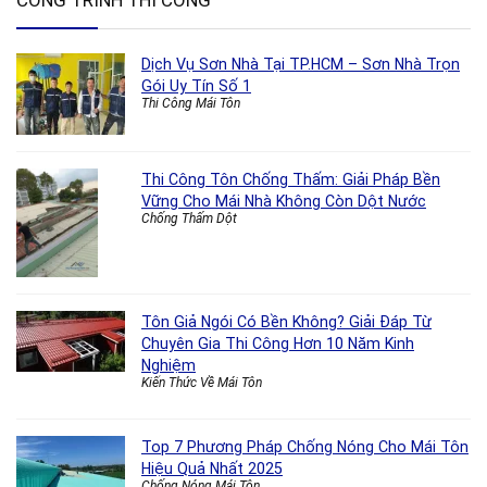
CÔNG TRÌNH THI CÔNG
Dịch Vụ Sơn Nhà Tại TP.HCM – Sơn Nhà Trọn
Gói Uy Tín Số 1
Thi Công Mái Tôn
Thi Công Tôn Chống Thấm: Giải Pháp Bền
Vững Cho Mái Nhà Không Còn Dột Nước
Chống Thấm Dột
Tôn Giả Ngói Có Bền Không? Giải Đáp Từ
Chuyên Gia Thi Công Hơn 10 Năm Kinh
Nghiệm
Kiến Thức Về Mái Tôn
Top 7 Phương Pháp Chống Nóng Cho Mái Tôn
Hiệu Quả Nhất 2025
Chống Nóng Mái Tôn