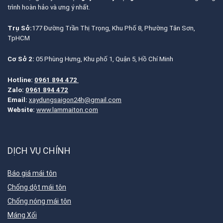
trình hoàn hảo và ưng ý nhất.
Trụ Sở:
177 Đường Trần Thị Trọng, Khu Phố 8, Phường Tân Sơn,
TpHCM
Cơ Sở 2:
05 Phùng Hưng, Khu phố 1, Quận 5, Hồ Chí Minh
Hotline:
0961 894 472
Zalo:
0961 894 472
Email:
xaydungsaigon24h@gmail.com
Website:
www.lammaiton.com
DỊCH VỤ CHÍNH
Báo giá mái tôn
Chống dột mái tôn
Chống nóng mái tôn
Máng Xối