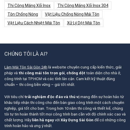
Thi Công Máng Xối Inox
Thi Công Máng Xối Inox 304
Tôn Chống Nóng
Vật Liệu Chống Nóng Mái Tôn
Vật Liệu Cách Nhiệt Mái Tôn
Xử Lý Dột Mái Tôn
CHÚNG TÔI LÀ AI?
Làm Mái Tôn Sài Gòn 24h
là website chuyên cung cấp kiến thức, giải
pháp và
thi công mái tôn trọn gói
,
chống dột
toàn diện cho nhà ở,
công trình tại TP.HCM và các tỉnh lân cận. Cam kết kỹ thuật đúng
chuẩn – thi công bền vững – giá tốt nhất.
Với tiêu chí
trải nghiệm độc đáo và thú vị
mang đến sự hoàn hảo từ
khâu tiếp nhận thi công cho đến bàn giao công trình một cách chuyên
nghiệp, giá tốt cho bạn. Trong hơn 10 năm thi công và thiết kế, chúng
tôi tự tin hoàn thành tốt mọi công trình bạn cần với độ chính xác cao và
chất lượng. Hãy
liên hệ ngay
với
Xây Dựng Sài Gòn
để có những công
trình hoàn hảo và ưng ý nhất.