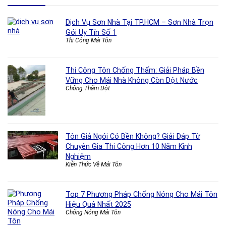
Dịch Vụ Sơn Nhà Tại TP.HCM – Sơn Nhà Trọn
Gói Uy Tín Số 1
Thi Công Mái Tôn
Thi Công Tôn Chống Thấm: Giải Pháp Bền
Vững Cho Mái Nhà Không Còn Dột Nước
Chống Thấm Dột
Tôn Giả Ngói Có Bền Không? Giải Đáp Từ
Chuyên Gia Thi Công Hơn 10 Năm Kinh
Nghiệm
Kiến Thức Về Mái Tôn
Top 7 Phương Pháp Chống Nóng Cho Mái Tôn
Hiệu Quả Nhất 2025
Chống Nóng Mái Tôn