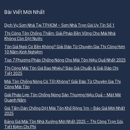
Bài Viết Mới Nhất
Dịch Vụ Sơn Nhà Tại TP.HCM – Sơn Nhà Trọn Gói Uy Tín Số 1
Thi Công Tôn Chống Thấm: Giải Pháp Bền Vững Cho Mái Nhà
Không Còn Dột Nước
Tôn Giả Ngói Có Bền Không? Giải Đáp Từ Chuyên Gia Thi Công Hơn
10 Năm Kinh Nghiệm
Top 7 Phương Pháp Chống Nóng Cho Mái Tôn Hiệu Quả Nhất 2025
Thi Công Mái Tôn Giá Bao Nhiêu? Báo Giá Chuẩn & Giải Đáp Chi
Tiết 2025
Mái Tôn Chống Nóng Có Tốt Không? Giải Đáp Từ Chuyên Gia Thi
Công Mái Tôn
Giải Pháp Lợp Tôn Chống Nóng Sân Thượng Hiệu Quả – Mát Mẻ
Quanh Năm
Giá Tấm Dán Chống Dột Mái Tôn Khổ Rộng 1m – Báo Giá Mới Nhất
2025
Bảng Giá Mái Tôn Nhà Xưởng Mới Nhất 2025 – Thi Công Trọn Gói,
Tiết Kiệm Chi Phí