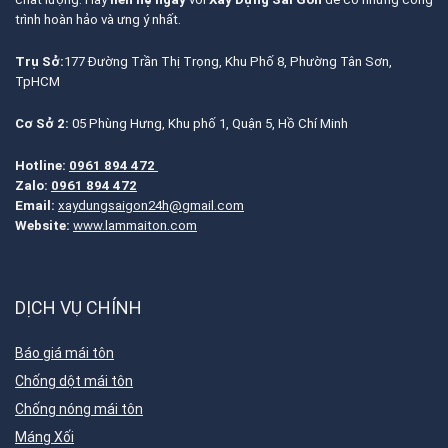
trình hoàn hảo và ưng ý nhất.
Trụ Sở:
177 Đường Trần Thị Trọng, Khu Phố 8, Phường Tân Sơn,
TpHCM
Cơ Sở 2:
05 Phùng Hưng, Khu phố 1, Quận 5, Hồ Chí Minh
Hotline:
0961 894 472
Zalo:
0961 894 472
Email:
xaydungsaigon24h@gmail.com
Website:
www.lammaiton.com
DỊCH VỤ CHÍNH
Báo giá mái tôn
Chống dột mái tôn
Chống nóng mái tôn
Máng Xối