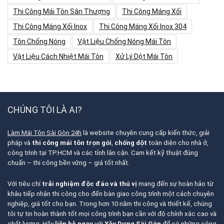
Thi Công Mái Tôn Sân Thượng
Thi Công Máng Xối
Thi Công Máng Xối Inox
Thi Công Máng Xối Inox 304
Tôn Chống Nóng
Vật Liệu Chống Nóng Mái Tôn
Vật Liệu Cách Nhiệt Mái Tôn
Xử Lý Dột Mái Tôn
CHÚNG TÔI LÀ AI?
Làm Mái Tôn Sài Gòn 24h
là website chuyên cung cấp kiến thức, giải
pháp và
thi công mái tôn trọn gói
,
chống dột
toàn diện cho nhà ở,
công trình tại TP.HCM và các tỉnh lân cận. Cam kết kỹ thuật đúng
chuẩn – thi công bền vững – giá tốt nhất.
Với tiêu chí
trải nghiệm độc đáo và thú vị
mang đến sự hoàn hảo từ
khâu tiếp nhận thi công cho đến bàn giao công trình một cách chuyên
nghiệp, giá tốt cho bạn. Trong hơn 10 năm thi công và thiết kế, chúng
tôi tự tin hoàn thành tốt mọi công trình bạn cần với độ chính xác cao và
chất lượng. Hãy
liên hệ ngay
với
Xây Dựng Sài Gòn
để có những công