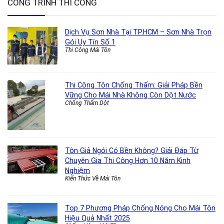
CÔNG TRÌNH THI CÔNG
Dịch Vụ Sơn Nhà Tại TP.HCM – Sơn Nhà Trọn
Gói Uy Tín Số 1
Thi Công Mái Tôn
Thi Công Tôn Chống Thấm: Giải Pháp Bền
Vững Cho Mái Nhà Không Còn Dột Nước
Chống Thấm Dột
Tôn Giả Ngói Có Bền Không? Giải Đáp Từ
Chuyên Gia Thi Công Hơn 10 Năm Kinh
Nghiệm
Kiến Thức Về Mái Tôn
Top 7 Phương Pháp Chống Nóng Cho Mái Tôn
Hiệu Quả Nhất 2025