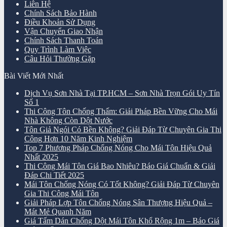
Liên Hệ
Chính Sách Bảo Hành
Điều Khoản Sử Dụng
Vận Chuyển Giao Nhận
Chính Sách Thanh Toán
Quy Trình Làm Việc
Câu Hỏi Thường Gặp
Bài Viết Mới Nhất
Dịch Vụ Sơn Nhà Tại TP.HCM – Sơn Nhà Trọn Gói Uy Tín
Số 1
Thi Công Tôn Chống Thấm: Giải Pháp Bền Vững Cho Mái
Nhà Không Còn Dột Nước
Tôn Giả Ngói Có Bền Không? Giải Đáp Từ Chuyên Gia Thi
Công Hơn 10 Năm Kinh Nghiệm
Top 7 Phương Pháp Chống Nóng Cho Mái Tôn Hiệu Quả
Nhất 2025
Thi Công Mái Tôn Giá Bao Nhiêu? Báo Giá Chuẩn & Giải
Đáp Chi Tiết 2025
Mái Tôn Chống Nóng Có Tốt Không? Giải Đáp Từ Chuyên
Gia Thi Công Mái Tôn
Giải Pháp Lợp Tôn Chống Nóng Sân Thượng Hiệu Quả –
Mát Mẻ Quanh Năm
Giá Tấm Dán Chống Dột Mái Tôn Khổ Rộng 1m – Báo Giá