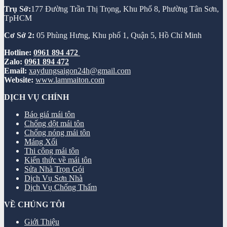
Trụ Sở:
177 Đường Trần Thị Trọng, Khu Phố 8, Phường Tân Sơn,
TpHCM
Cơ Sở 2:
05 Phùng Hưng, Khu phố 1, Quận 5, Hồ Chí Minh
Hotline:
0961 894 472
Zalo:
0961 894 472
Email:
xaydungsaigon24h@gmail.com
Website:
www.lammaiton.com
DỊCH VỤ CHÍNH
Báo giá mái tôn
Chống dột mái tôn
Chống nóng mái tôn
Máng Xối
Thi công mái tôn
Kiến thức về mái tôn
Sửa Nhà Trọn Gói
Dịch Vụ Sơn Nhà
Dịch Vụ Chống Thấm
VỀ CHÚNG TÔI
Giới Thiệu