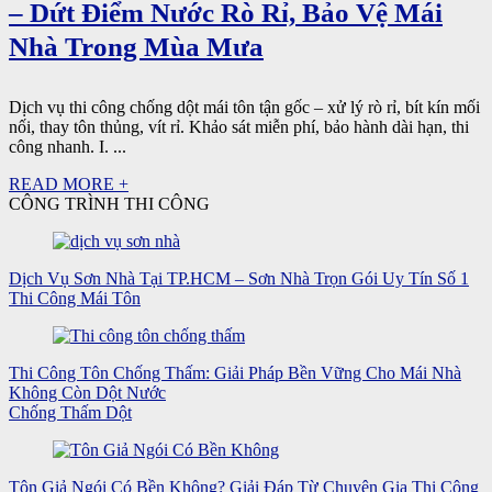
– Dứt Điểm Nước Rò Rỉ, Bảo Vệ Mái
Nhà Trong Mùa Mưa
Dịch vụ thi công chống dột mái tôn tận gốc – xử lý rò rỉ, bít kín mối
nối, thay tôn thủng, vít rỉ. Khảo sát miễn phí, bảo hành dài hạn, thi
công nhanh. I. ...
READ MORE +
CÔNG TRÌNH THI CÔNG
Dịch Vụ Sơn Nhà Tại TP.HCM – Sơn Nhà Trọn Gói Uy Tín Số 1
Thi Công Mái Tôn
Thi Công Tôn Chống Thấm: Giải Pháp Bền Vững Cho Mái Nhà
Không Còn Dột Nước
Chống Thấm Dột
Tôn Giả Ngói Có Bền Không? Giải Đáp Từ Chuyên Gia Thi Công