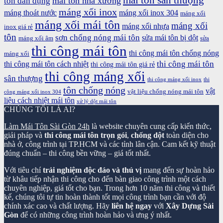
mái tôn sân thượng
mái tôn nhà xưởng
tôn dân dụng
máng xối inox
máng thoát nước
máng xối inox 304
máng xối
máng xối mái tôn
máng xối
máng xối nhựa
inox giá rẻ
tôn
sơn chống nóng mái tôn
sửa mái tôn bị dột
máng xối âm
sửa
thi công mái tôn
thi công mái tôn chống nóng
máng xối
thi công mái tôn
thi công mái tôn cách nhiệt
thi công mái tôn giá rẻ
thi công máng xối
sân thượng
thi công máng xối inox
thi
tôn chống nóng
vật
vật liệu chống nóng mái tôn
công máng xối inox 304
liệu cách nhiệt mái tôn
xử lý dột mái tôn
CHÚNG TÔI LÀ AI?
Làm Mái Tôn Sài Gòn 24h
là website chuyên cung cấp kiến thức,
giải pháp và
thi công mái tôn trọn gói
,
chống dột
toàn diện cho
nhà ở, công trình tại TP.HCM và các tỉnh lân cận. Cam kết kỹ thuật
đúng chuẩn – thi công bền vững – giá tốt nhất.
Với tiêu chí
trải nghiệm độc đáo và thú vị
mang đến sự hoàn hảo
từ khâu tiếp nhận thi công cho đến bàn giao công trình một cách
chuyên nghiệp, giá tốt cho bạn. Trong hơn 10 năm thi công và thiết
kế, chúng tôi tự tin hoàn thành tốt mọi công trình bạn cần với độ
chính xác cao và chất lượng. Hãy
liên hệ ngay
với
Xây Dựng Sài
Gòn
để có những công trình hoàn hảo và ưng ý nhất.