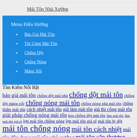
Mái Tôn Nhà Xưởng
Menu Điều Hướng
Báo Giá Mái Tôn
Thi Công Mái Tôn
Chống Dột
Chống Nóng
Máng Xối
Tìm Kiếm Nổi Bật
chống dột mái tôn
báo giá mái tôn
chống dột mái nhà
chống
chống nóng mái tôn
chống
dột máng xối
chống nóng nhà mái tôn
cách nhiệt mái tôn
giá làm mái tôn
giá thi công mái tôn
thấm mái tôn
giải pháp chống nóng mái tôn
keo chống dột mái tôn
làm mái tôn
làm
lợp mái tôn chống nóng
lợp mái tôn giá rẻ
mái tôn bị dột
mái tôn giá rẻ
mái tôn chống nóng
mái tôn cách nhiệt
mái