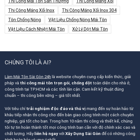
Thi Công Mái Tôn Sân Thượng
Thi Công Máng Xối
Thi Công Máng Xối Inox
Thi Công Máng Xối Inox 304
Tôn Chống Nóng
Vật Liệu Chống Nóng Mái Tôn
Vật Liệu Cách Nhiệt Mái Tôn
Xử Lý Dột Mái Tôn
CHÚNG TÔI LÀ AI?
Làm Mái Tôn Sài Gòn 24h
là website chuyên cung cấp kiến thức, giải
pháp và
thi công mái tôn trọn gói
,
chống dột
toàn diện cho nhà ở,
công trình tại TP.HCM và các tỉnh lân cận. Cam kết kỹ thuật đúng
chuẩn – thi công bền vững – giá tốt nhất.
Với tiêu chí
trải nghiệm độc đáo và thú vị
mang đến sự hoàn hảo từ
khâu tiếp nhận thi công cho đến bàn giao công trình một cách chuyên
nghiệp, giá tốt cho bạn. Trong hơn 10 năm thi công và thiết kế, chúng
tôi tự tin hoàn thành tốt mọi công trình bạn cần với độ chính xác cao và
chất lượng. Hãy
liên hệ ngay
với
Xây Dựng Sài Gòn
để có những công
trình hoàn hảo và ưng ý nhất.