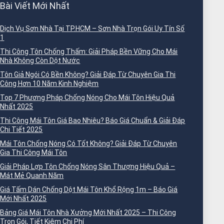
Bài Viết Mới Nhất
Dịch Vụ Sơn Nhà Tại TP.HCM – Sơn Nhà Trọn Gói Uy Tín Số
1
Thi Công Tôn Chống Thấm: Giải Pháp Bền Vững Cho Mái
Nhà Không Còn Dột Nước
Tôn Giả Ngói Có Bền Không? Giải Đáp Từ Chuyên Gia Thi
Công Hơn 10 Năm Kinh Nghiệm
Top 7 Phương Pháp Chống Nóng Cho Mái Tôn Hiệu Quả
Nhất 2025
Thi Công Mái Tôn Giá Bao Nhiêu? Báo Giá Chuẩn & Giải Đáp
Chi Tiết 2025
Mái Tôn Chống Nóng Có Tốt Không? Giải Đáp Từ Chuyên
Gia Thi Công Mái Tôn
Giải Pháp Lợp Tôn Chống Nóng Sân Thượng Hiệu Quả –
Mát Mẻ Quanh Năm
Giá Tấm Dán Chống Dột Mái Tôn Khổ Rộng 1m – Báo Giá
Mới Nhất 2025
Bảng Giá Mái Tôn Nhà Xưởng Mới Nhất 2025 – Thi Công
Trọn Gói, Tiết Kiệm Chi Phí