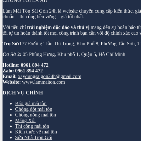
CHÚNG TÔI LÀ AI?
Làm Mái Tôn Sài Gòn 24h
là website chuyên cung cấp kiến thức, gi
chuẩn – thi công bền vững – giá tốt nhất.
Với tiêu chí
trải nghiệm độc đáo và thú vị
mang đến sự hoàn hảo từ k
tôi tự tin hoàn thành tốt mọi công trình bạn cần với độ chính xác cao
Trụ Sở:
177 Đường Trần Thị Trọng, Khu Phố 8, Phường Tân Sơn,
Cơ Sở 2:
05 Phùng Hưng, Khu phố 1, Quận 5, Hồ Chí Minh
Hotline:
0961 894 472
Zalo:
0961 894 472
Email:
xaydungsaigon24h@gmail.com
Website:
www.lammaiton.com
DỊCH VỤ CHÍNH
Báo giá mái tôn
Chống dột mái tôn
Chống nóng mái tôn
Máng Xối
Thi công mái tôn
Kiến thức về mái tôn
Sửa Nhà Trọn Gói