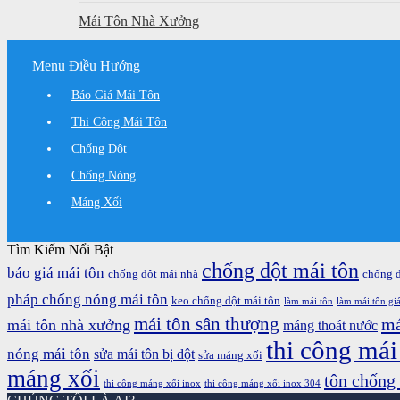
Mái Tôn Nhà Xưởng
Menu Điều Hướng
Báo Giá Mái Tôn
Thi Công Mái Tôn
Chống Dột
Chống Nóng
Máng Xối
Tìm Kiếm Nổi Bật
chống dột mái tôn
báo giá mái tôn
chống dột mái nhà
chống 
pháp chống nóng mái tôn
keo chống dột mái tôn
làm mái tôn
làm mái tôn giá
mái tôn sân thượng
má
mái tôn nhà xưởng
máng thoát nước
thi công mái
nóng mái tôn
sửa mái tôn bị dột
sửa máng xối
máng xối
tôn chống
thi công máng xối inox
thi công máng xối inox 304