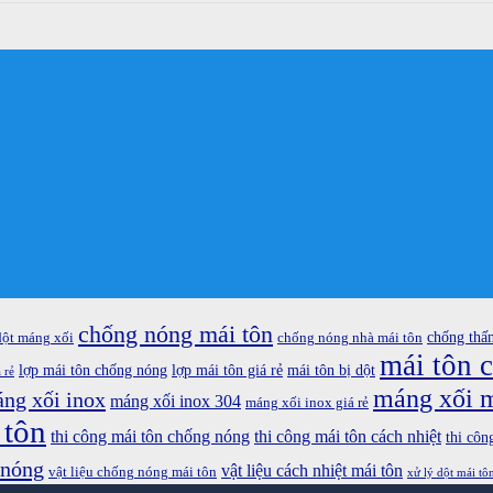
chống nóng mái tôn
chống thấ
dột máng xối
chống nóng nhà mái tôn
mái tôn 
lợp mái tôn chống nóng
lợp mái tôn giá rẻ
mái tôn bị dột
 rẻ
máng xối m
ng xối inox
máng xối inox 304
máng xối inox giá rẻ
 tôn
thi công mái tôn chống nóng
thi công mái tôn cách nhiệt
thi côn
 nóng
vật liệu cách nhiệt mái tôn
vật liệu chống nóng mái tôn
xử lý dột mái tô