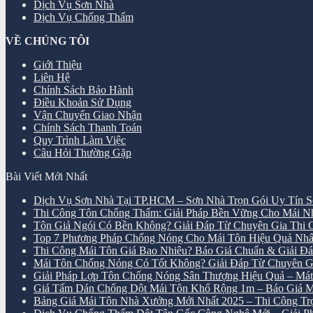
Dịch Vụ Sơn Nhà
Dịch Vụ Chống Thấm
VỀ CHÚNG TÔI
Giới Thiệu
Liên Hệ
Chính Sách Bảo Hành
Điều Khoản Sử Dụng
Vận Chuyển Giao Nhận
Chính Sách Thanh Toán
Quy Trình Làm Việc
Câu Hỏi Thường Gặp
Bài Viết Mới Nhất
Dịch Vụ Sơn Nhà Tại TP.HCM – Sơn Nhà Trọn Gói Uy Tín S
Thi Công Tôn Chống Thấm: Giải Pháp Bền Vững Cho Mái 
Tôn Giả Ngói Có Bền Không? Giải Đáp Từ Chuyên Gia Thi
Top 7 Phương Pháp Chống Nóng Cho Mái Tôn Hiệu Quả Nhấ
Thi Công Mái Tôn Giá Bao Nhiêu? Báo Giá Chuẩn & Giải Đáp
Mái Tôn Chống Nóng Có Tốt Không? Giải Đáp Từ Chuyên G
Giải Pháp Lợp Tôn Chống Nóng Sân Thượng Hiệu Quả – M
Giá Tấm Dán Chống Dột Mái Tôn Khổ Rộng 1m – Báo Giá M
Bảng Giá Mái Tôn Nhà Xưởng Mới Nhất 2025 – Thi Công Trọn