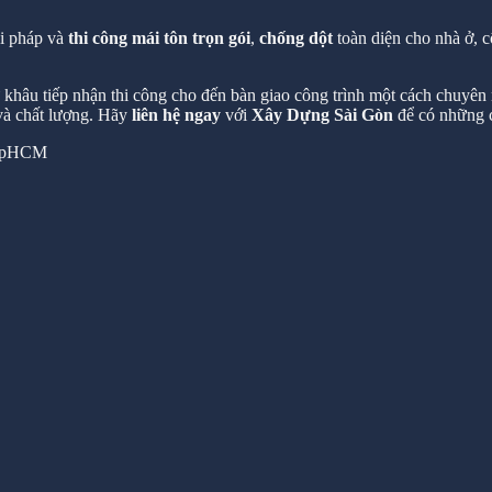
ải pháp và
thi công mái tôn trọn gói
,
chống dột
toàn diện cho nhà ở, c
hâu tiếp nhận thi công cho đến bàn giao công trình một cách chuyên n
 và chất lượng. Hãy
liên hệ ngay
với
Xây Dựng Sài Gòn
để có những c
 TpHCM