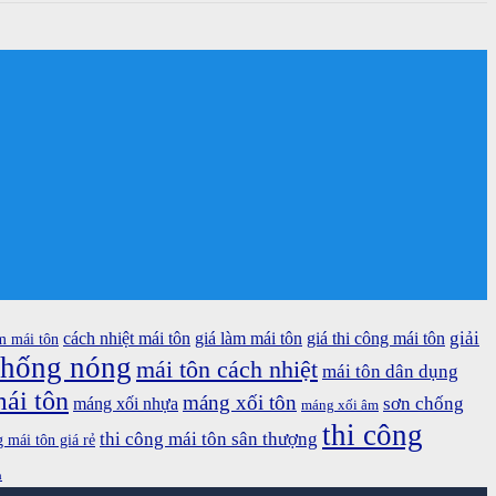
giải
cách nhiệt mái tôn
giá làm mái tôn
giá thi công mái tôn
m mái tôn
chống nóng
mái tôn cách nhiệt
mái tôn dân dụng
ái tôn
máng xối tôn
sơn chống
máng xối nhựa
máng xối âm
thi công
thi công mái tôn sân thượng
g mái tôn giá rẻ
n