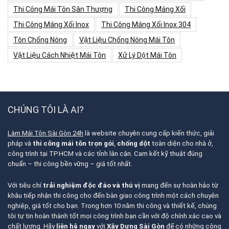
Thi Công Mái Tôn Sân Thượng
Thi Công Máng Xối
Thi Công Máng Xối Inox
Thi Công Máng Xối Inox 304
Tôn Chống Nóng
Vật Liệu Chống Nóng Mái Tôn
Vật Liệu Cách Nhiệt Mái Tôn
Xử Lý Dột Mái Tôn
CHÚNG TÔI LÀ AI?
Làm Mái Tôn Sài Gòn 24h
là website chuyên cung cấp kiến thức, giải
pháp và
thi công mái tôn trọn gói
,
chống dột
toàn diện cho nhà ở,
công trình tại TP.HCM và các tỉnh lân cận. Cam kết kỹ thuật đúng
chuẩn – thi công bền vững – giá tốt nhất.
Với tiêu chí
trải nghiệm độc đáo và thú vị
mang đến sự hoàn hảo từ
khâu tiếp nhận thi công cho đến bàn giao công trình một cách chuyên
nghiệp, giá tốt cho bạn. Trong hơn 10 năm thi công và thiết kế, chúng
tôi tự tin hoàn thành tốt mọi công trình bạn cần với độ chính xác cao và
chất lượng. Hãy
liên hệ ngay
với
Xây Dựng Sài Gòn
để có những công