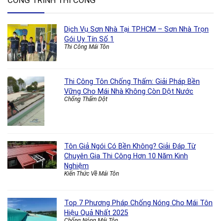
CÔNG TRÌNH THI CÔNG
Dịch Vụ Sơn Nhà Tại TP.HCM – Sơn Nhà Trọn
Gói Uy Tín Số 1
Thi Công Mái Tôn
Thi Công Tôn Chống Thấm: Giải Pháp Bền
Vững Cho Mái Nhà Không Còn Dột Nước
Chống Thấm Dột
Tôn Giả Ngói Có Bền Không? Giải Đáp Từ
Chuyên Gia Thi Công Hơn 10 Năm Kinh
Nghiệm
Kiến Thức Về Mái Tôn
Top 7 Phương Pháp Chống Nóng Cho Mái Tôn
Hiệu Quả Nhất 2025
Chống Nóng Mái Tôn