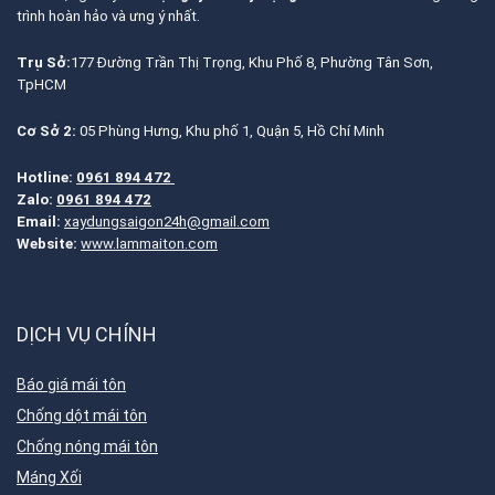
trình hoàn hảo và ưng ý nhất.
Trụ Sở:
177 Đường Trần Thị Trọng, Khu Phố 8, Phường Tân Sơn,
TpHCM
Cơ Sở 2:
05 Phùng Hưng, Khu phố 1, Quận 5, Hồ Chí Minh
Hotline:
0961 894 472
Zalo:
0961 894 472
Email:
xaydungsaigon24h@gmail.com
Website:
www.lammaiton.com
DỊCH VỤ CHÍNH
Báo giá mái tôn
Chống dột mái tôn
Chống nóng mái tôn
Máng Xối