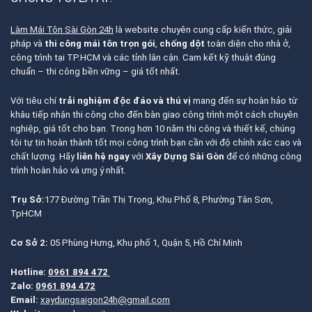
Làm Mái Tôn Sài Gòn 24h
là website chuyên cung cấp kiến thức, giải
pháp và
thi công mái tôn trọn gói
,
chống dột
toàn diện cho nhà ở,
công trình tại TP.HCM và các tỉnh lân cận. Cam kết kỹ thuật đúng
chuẩn – thi công bền vững – giá tốt nhất.
Với tiêu chí
trải nghiệm độc đáo và thú vị
mang đến sự hoàn hảo từ
khâu tiếp nhận thi công cho đến bàn giao công trình một cách chuyên
nghiệp, giá tốt cho bạn. Trong hơn 10 năm thi công và thiết kế, chúng
tôi tự tin hoàn thành tốt mọi công trình bạn cần với độ chính xác cao và
chất lượng. Hãy
liên hệ ngay
với
Xây Dựng Sài Gòn
để có những công
trình hoàn hảo và ưng ý nhất.
Trụ Sở:
177 Đường Trần Thị Trọng, Khu Phố 8, Phường Tân Sơn,
TpHCM
Cơ Sở 2:
05 Phùng Hưng, Khu phố 1, Quận 5, Hồ Chí Minh
Hotline:
0961 894 472
Zalo:
0961 894 472
Email:
xaydungsaigon24h@gmail.com