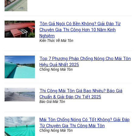
Tôn Giả Ngói Có Bền Không? Giải Đáp Từ
Chuyên Gia Thi Công Hơn 10 Năm Kinh
Nghiệm
Kiến Thức Về Mái Tôn
Top 7 Phương Pháp Chống Nóng Cho Mái Tôn
Hiệu Quả Nhất 2025
Chống Nóng Mái Tôn
Thi Công Mái Tôn Giá Bao Nhiêu? Báo Giá
Chuẩn & Giải Đáp Chi Tiết 2025
Báo Giá Mái Tôn
Mái Tôn Chống Nóng Có Tốt Không? Giải Đáp
Từ Chuyên Gia Thi Công Mái Tôn
Chống Nóng Mái Tôn