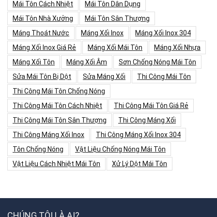
Mái Tôn Cách Nhiệt
Mái Tôn Dân Dụng
Mái Tôn Nhà Xưởng
Mái Tôn Sân Thượng
Máng Thoát Nước
Máng Xối Inox
Máng Xối Inox 304
Máng Xối Inox Giá Rẻ
Máng Xối Mái Tôn
Máng Xối Nhựa
Máng Xối Tôn
Máng Xối Âm
Sơn Chống Nóng Mái Tôn
Sửa Mái Tôn Bị Dột
Sửa Máng Xối
Thi Công Mái Tôn
Thi Công Mái Tôn Chống Nóng
Thi Công Mái Tôn Cách Nhiệt
Thi Công Mái Tôn Giá Rẻ
Thi Công Mái Tôn Sân Thượng
Thi Công Máng Xối
Thi Công Máng Xối Inox
Thi Công Máng Xối Inox 304
Tôn Chống Nóng
Vật Liệu Chống Nóng Mái Tôn
Vật Liệu Cách Nhiệt Mái Tôn
Xử Lý Dột Mái Tôn
CHÚNG TÔI LÀ AI?