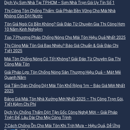
Dịch Vụ Sơn Nhà Tại TP.HCM – Sơn Nhà Trọn Gói Uy Tín Số 1
Thi Công Tôn Chống Thấm: Giải Pháp Bền Vững Cho Mái Nhà
Không Còn Dột Nước
Tôn Giả Ngói Có Bền Không? Giải Đáp Từ Chuyên Gia Thi Công Hơn
10 Năm Kinh Nghiệm
Top 7 Phương Pháp Chống Nóng Cho Mái Tôn Hiệu Quả Nhất 2025
Thi Công Mái Tôn Giá Bao Nhiêu? Báo Giá Chuẩn & Giải Đáp Chi
Tiết 2025
Mái Tôn Chống Nóng Có Tốt Không? Giải Đáp Từ Chuyên Gia Thi
Công Mái Tôn
Giải Pháp Lợp Tôn Chống Nóng Sân Thượng Hiệu Quả – Mát Mẻ
Quanh Năm
Giá Tấm Dán Chống Dột Mái Tôn Khổ Rộng 1m – Báo Giá Mới Nhất
2025
Bảng Giá Mái Tôn Nhà Xưởng Mới Nhất 2025 – Thi Công Trọn Gói,
Tiết Kiệm Chi Phí
Dịch Vụ Chống Thấm Dột Tận Gốc Công Nghệ Mới – Giải Pháp
Triệt Để, Lâu Dài Cho Mọi Công Trình
7 Cách Chống Ồn Cho Mái Tôn Khi Trời Mưa – Hiệu Quả, Dễ Ứng