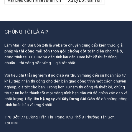
Vật Liệu Cách Nhiệt Mái Tôn
Xử Lý Dột Mái Tôn
CHÚNG TÔI LÀ AI?
Làm Mái Tôn Sài Gòn 24h
là website chuyên cung cấp kiến thức, giải
pháp và
thi công mái tôn trọn gói
,
chống dột
toàn diện cho nhà ở,
công trình tại TP.HCM và các tỉnh lân cận. Cam kết kỹ thuật đúng
chuẩn – thi công bền vững – giá tốt nhất.
Với tiêu chí
trải nghiệm độc đáo và thú vị
mang đến sự hoàn hảo từ
khâu tiếp nhận thi công cho đến bàn giao công trình một cách chuyên
nghiệp, giá tốt cho bạn. Trong hơn 10 năm thi công và thiết kế, chúng
tôi tự tin hoàn thành tốt mọi công trình bạn cần với độ chính xác cao và
chất lượng. Hãy
liên hệ ngay
với
Xây Dựng Sài Gòn
để có những công
trình hoàn hảo và ưng ý nhất.
Trụ Sở:
177 Đường Trần Thị Trọng, Khu Phố 8, Phường Tân Sơn,
TpHCM