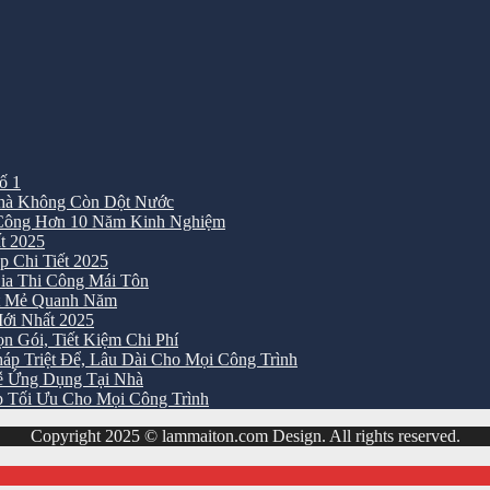
ố 1
Nhà Không Còn Dột Nước
 Công Hơn 10 Năm Kinh Nghiệm
t 2025
 Chi Tiết 2025
ia Thi Công Mái Tôn
át Mẻ Quanh Năm
ới Nhất 2025
 Gói, Tiết Kiệm Chi Phí
p Triệt Để, Lâu Dài Cho Mọi Công Trình
ễ Ứng Dụng Tại Nhà
 Tối Ưu Cho Mọi Công Trình
Copyright 2025 © lammaiton.com Design. All rights reserved.