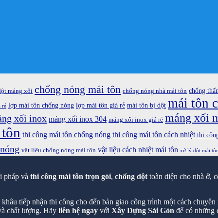
chống nóng mái tôn
chống thấ
dột máng xối
chống nóng nhà mái tôn
mái tôn 
lợp mái tôn chống nóng
lợp mái tôn giá rẻ
mái tôn bị dột
 rẻ
máng xối m
ng xối inox
máng xối inox 304
máng xối inox giá rẻ
 tôn
thi công mái tôn chống nóng
thi công mái tôn cách nhiệt
thi côn
 nóng
vật liệu cách nhiệt mái tôn
vật liệu chống nóng mái tôn
xử lý dột mái tô
ải pháp và
thi công mái tôn trọn gói
,
chống dột
toàn diện cho nhà ở, c
hâu tiếp nhận thi công cho đến bàn giao công trình một cách chuyên n
 và chất lượng. Hãy
liên hệ ngay
với
Xây Dựng Sài Gòn
để có những c