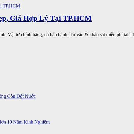
Đẹp, Giá Hợp Lý Tại TP.HCM
sinh. Vật tư chính hãng, có bảo hành. Tư vấn & khảo sát miễn phí tại T
ông Còn Dột Nước
 Hơn 10 Năm Kinh Nghiệm