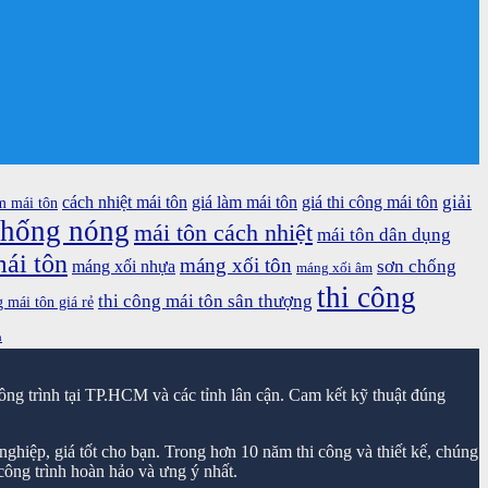
giải
cách nhiệt mái tôn
giá làm mái tôn
giá thi công mái tôn
m mái tôn
chống nóng
mái tôn cách nhiệt
mái tôn dân dụng
ái tôn
máng xối tôn
sơn chống
máng xối nhựa
máng xối âm
thi công
thi công mái tôn sân thượng
g mái tôn giá rẻ
n
ông trình tại TP.HCM và các tỉnh lân cận. Cam kết kỹ thuật đúng
ghiệp, giá tốt cho bạn. Trong hơn 10 năm thi công và thiết kế, chúng
ông trình hoàn hảo và ưng ý nhất.