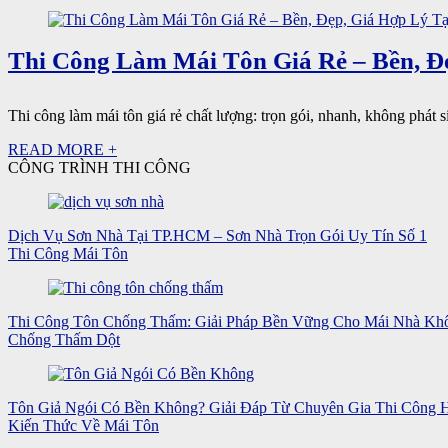
Thi Công Làm Mái Tôn Giá Rẻ – Bền, 
Thi công làm mái tôn giá rẻ chất lượng: trọn gói, nhanh, không phát 
READ MORE +
CÔNG TRÌNH THI CÔNG
Dịch Vụ Sơn Nhà Tại TP.HCM – Sơn Nhà Trọn Gói Uy Tín Số 1
Thi Công Mái Tôn
Thi Công Tôn Chống Thấm: Giải Pháp Bền Vững Cho Mái Nhà Kh
Chống Thấm Dột
Tôn Giả Ngói Có Bền Không? Giải Đáp Từ Chuyên Gia Thi Công
Kiến Thức Về Mái Tôn