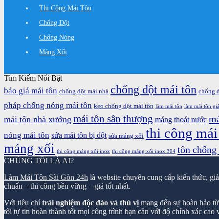
Thi Công Mái Tôn
Chống Dột
Chống Nóng
Máng Xối
Tìm Kiếm Nổi Bật
chống dột mái tôn
báo giá mái tôn
chống dột mái nhà
chống 
pháp chống nóng mái tôn
keo chống dột mái tôn
làm mái tôn
làm mái tôn giá
mái tôn sân thượng
má
mái tôn nhà xưởng
máng thoát nước
thi công mái
nóng mái tôn
sửa mái tôn bị dột
sửa máng xối
máng xối
tôn chống
thi công máng xối inox
thi công máng xối inox 304
CHÚNG TÔI LÀ AI?
Làm Mái Tôn Sài Gòn 24h
là website chuyên cung cấp kiến thức, gi
chuẩn – thi công bền vững – giá tốt nhất.
Với tiêu chí
trải nghiệm độc đáo và thú vị
mang đến sự hoàn hảo từ k
tôi tự tin hoàn thành tốt mọi công trình bạn cần với độ chính xác cao