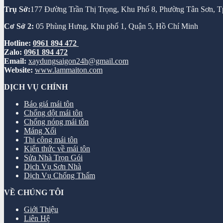
Trụ Sở:
177 Đường Trần Thị Trọng, Khu Phố 8, Phường Tân Sơn,
Cơ Sở 2:
05 Phùng Hưng, Khu phố 1, Quận 5, Hồ Chí Minh
Hotline:
0961 894 472
Zalo:
0961 894 472
Email:
xaydungsaigon24h@gmail.com
Website:
www.lammaiton.com
DỊCH VỤ CHÍNH
Báo giá mái tôn
Chống dột mái tôn
Chống nóng mái tôn
Máng Xối
Thi công mái tôn
Kiến thức về mái tôn
Sửa Nhà Trọn Gói
Dịch Vụ Sơn Nhà
Dịch Vụ Chống Thấm
VỀ CHÚNG TÔI
Giới Thiệu
Liên Hệ