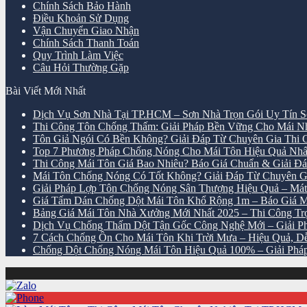
Chính Sách Bảo Hành
Điều Khoản Sử Dụng
Vận Chuyển Giao Nhận
Chính Sách Thanh Toán
Quy Trình Làm Việc
Câu Hỏi Thường Gặp
Bài Viết Mới Nhất
Dịch Vụ Sơn Nhà Tại TP.HCM – Sơn Nhà Trọn Gói Uy Tín S
Thi Công Tôn Chống Thấm: Giải Pháp Bền Vững Cho Mái 
Tôn Giả Ngói Có Bền Không? Giải Đáp Từ Chuyên Gia Thi
Top 7 Phương Pháp Chống Nóng Cho Mái Tôn Hiệu Quả Nhấ
Thi Công Mái Tôn Giá Bao Nhiêu? Báo Giá Chuẩn & Giải Đáp
Mái Tôn Chống Nóng Có Tốt Không? Giải Đáp Từ Chuyên G
Giải Pháp Lợp Tôn Chống Nóng Sân Thượng Hiệu Quả – M
Giá Tấm Dán Chống Dột Mái Tôn Khổ Rộng 1m – Báo Giá M
Bảng Giá Mái Tôn Nhà Xưởng Mới Nhất 2025 – Thi Công Trọn
Dịch Vụ Chống Thấm Dột Tận Gốc Công Nghệ Mới – Giải Phá
7 Cách Chống Ồn Cho Mái Tôn Khi Trời Mưa – Hiệu Quả, D
Chống Dột Chống Nóng Mái Tôn Hiệu Quả 100% – Giải Pháp