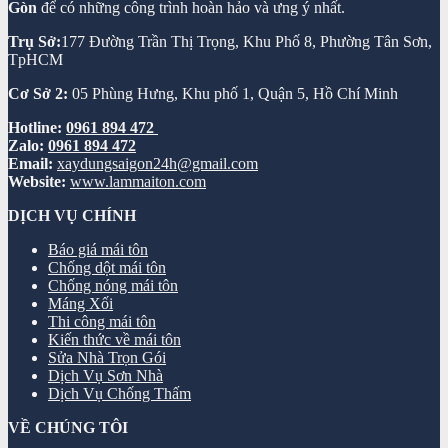
Gòn
để có những công trình hoàn hảo và ưng ý nhất.
Trụ Sở:
177 Đường Trần Thị Trọng, Khu Phố 8, Phường Tân Sơn,
TpHCM
Cơ Sở 2:
05 Phùng Hưng, Khu phố 1, Quận 5, Hồ Chí Minh
Hotline:
0961 894 472
Zalo:
0961 894 472
Email:
xaydungsaigon24h@gmail.com
Website:
www.lammaiton.com
DỊCH VỤ CHÍNH
Báo giá mái tôn
Chống dột mái tôn
Chống nóng mái tôn
Máng Xối
Thi công mái tôn
Kiến thức về mái tôn
Sửa Nhà Trọn Gói
Dịch Vụ Sơn Nhà
Dịch Vụ Chống Thấm
VỀ CHÚNG TÔI