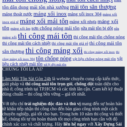
mái tôn sân thượng
mái tôn nhà xưởng
tôn dân dụng
máng xối inox
máng thoát nước
máng xối inox 304
máng xối
máng xối mái tôn
máng xối
máng xối nhựa
inox giá rẻ
tôn
sơn chống nóng mái tôn
sửa mái tôn bị dột
máng xối âm
sửa
thi công mái tôn
thi công mái tôn chống nóng
máng xối
thi công mái tôn
thi công mái tôn cách nhiệt
thi công mái tôn giá rẻ
thi công máng xối
sân thượng
thi công máng xối inox
thi
tôn chống nóng
vật
vật liệu chống nóng mái tôn
công máng xối inox 304
liệu cách nhiệt mái tôn
xử lý dột mái tôn
CHÚNG TÔI LÀ AI?
Làm Mái Tôn Sài Gòn 24h
là website chuyên cung cấp kiến thức,
giải pháp và
thi công mái tôn trọn gói
,
chống dột
toàn diện cho
nhà ở, công trình tại TP.HCM và các tỉnh lân cận. Cam kết kỹ thuật
đúng chuẩn – thi công bền vững – giá tốt nhất.
Với tiêu chí
trải nghiệm độc đáo và thú vị
mang đến sự hoàn hảo
từ khâu tiếp nhận thi công cho đến bàn giao công trình một cách
chuyên nghiệp, giá tốt cho bạn. Trong hơn 10 năm thi công và thiết
kế, chúng tôi tự tin hoàn thành tốt mọi công trình bạn cần với độ
chính xác cao và chất lượng. Hãy
liên hệ ngay
với
Xây Dựng Sài