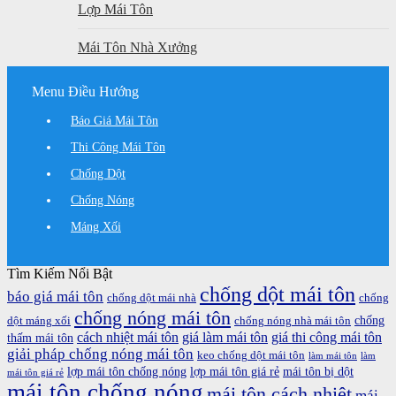
Lợp Mái Tôn
Mái Tôn Nhà Xưởng
Menu Điều Hướng
Báo Giá Mái Tôn
Thi Công Mái Tôn
Chống Dột
Chống Nóng
Máng Xối
Tìm Kiếm Nổi Bật
chống dột mái tôn
báo giá mái tôn
chống dột mái nhà
chống
chống nóng mái tôn
chống
dột máng xối
chống nóng nhà mái tôn
cách nhiệt mái tôn
giá làm mái tôn
giá thi công mái tôn
thấm mái tôn
giải pháp chống nóng mái tôn
keo chống dột mái tôn
làm mái tôn
làm
lợp mái tôn chống nóng
lợp mái tôn giá rẻ
mái tôn bị dột
mái tôn giá rẻ
mái tôn chống nóng
mái tôn cách nhiệt
mái