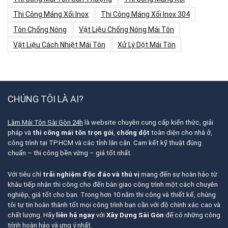
Thi Công Máng Xối Inox
Thi Công Máng Xối Inox 304
Tôn Chống Nóng
Vật Liệu Chống Nóng Mái Tôn
Vật Liệu Cách Nhiệt Mái Tôn
Xử Lý Dột Mái Tôn
CHÚNG TÔI LÀ AI?
Làm Mái Tôn Sài Gòn 24h
là website chuyên cung cấp kiến thức, giải
pháp và
thi công mái tôn trọn gói
,
chống dột
toàn diện cho nhà ở,
công trình tại TP.HCM và các tỉnh lân cận. Cam kết kỹ thuật đúng
chuẩn – thi công bền vững – giá tốt nhất.
Với tiêu chí
trải nghiệm độc đáo và thú vị
mang đến sự hoàn hảo từ
khâu tiếp nhận thi công cho đến bàn giao công trình một cách chuyên
nghiệp, giá tốt cho bạn. Trong hơn 10 năm thi công và thiết kế, chúng
tôi tự tin hoàn thành tốt mọi công trình bạn cần với độ chính xác cao và
chất lượng. Hãy
liên hệ ngay
với
Xây Dựng Sài Gòn
để có những công
trình hoàn hảo và ưng ý nhất.