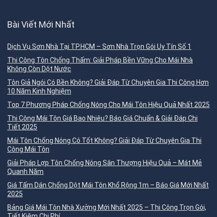
Bài Viết Mới Nhất
Dịch Vụ Sơn Nhà Tại TP.HCM – Sơn Nhà Trọn Gói Uy Tín Số 1
Thi Công Tôn Chống Thấm: Giải Pháp Bền Vững Cho Mái Nhà
Không Còn Dột Nước
Tôn Giả Ngói Có Bền Không? Giải Đáp Từ Chuyên Gia Thi Công Hơn
10 Năm Kinh Nghiệm
Top 7 Phương Pháp Chống Nóng Cho Mái Tôn Hiệu Quả Nhất 2025
Thi Công Mái Tôn Giá Bao Nhiêu? Báo Giá Chuẩn & Giải Đáp Chi
Tiết 2025
Mái Tôn Chống Nóng Có Tốt Không? Giải Đáp Từ Chuyên Gia Thi
Công Mái Tôn
Giải Pháp Lợp Tôn Chống Nóng Sân Thượng Hiệu Quả – Mát Mẻ
Quanh Năm
Giá Tấm Dán Chống Dột Mái Tôn Khổ Rộng 1m – Báo Giá Mới Nhất
2025
Bảng Giá Mái Tôn Nhà Xưởng Mới Nhất 2025 – Thi Công Trọn Gói,
Tiết Kiệm Chi Phí