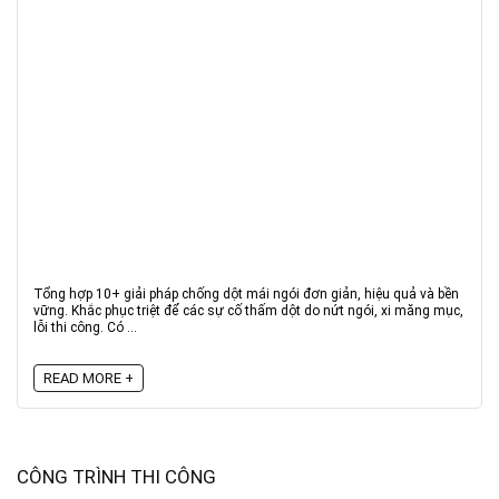
Tổng hợp 10+ giải pháp chống dột mái ngói đơn giản, hiệu quả và bền
vững. Khắc phục triệt để các sự cố thấm dột do nứt ngói, xi măng mục,
lỗi thi công. Có ...
READ MORE +
CÔNG TRÌNH THI CÔNG