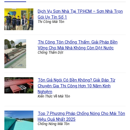
Dịch Vụ Sơn Nhà Tại TP.HCM – Sơn Nhà Trọn
Gói Uy Tín Số 1
Thi Công Mái Tôn
Thi Công Tôn Chống Thấm: Giải Pháp Bền
Vững Cho Mái Nhà Không Còn Dột Nước
Chống Thấm Dột
Tôn Giả Ngói Có Bền Không? Giải Đáp Từ
Chuyên Gia Thi Công Hơn 10 Năm Kinh
Nghiệm
Kiến Thức Về Mái Tôn
Top 7 Phương Pháp Chống Nóng Cho Mái Tôn
Hiệu Quả Nhất 2025
Chống Nóng Mái Tôn