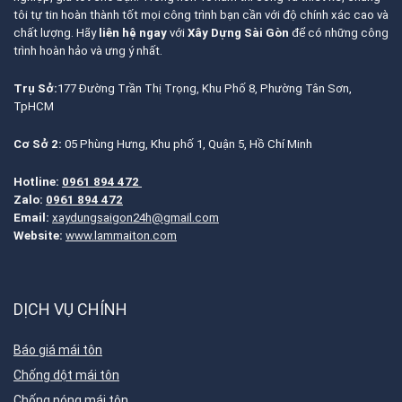
tôi tự tin hoàn thành tốt mọi công trình bạn cần với độ chính xác cao và
chất lượng. Hãy
liên hệ ngay
với
Xây Dựng Sài Gòn
để có những công
trình hoàn hảo và ưng ý nhất.
Trụ Sở:
177 Đường Trần Thị Trọng, Khu Phố 8, Phường Tân Sơn,
TpHCM
Cơ Sở 2:
05 Phùng Hưng, Khu phố 1, Quận 5, Hồ Chí Minh
Hotline:
0961 894 472
Zalo:
0961 894 472
Email:
xaydungsaigon24h@gmail.com
Website:
www.lammaiton.com
DỊCH VỤ CHÍNH
Báo giá mái tôn
Chống dột mái tôn
Chống nóng mái tôn