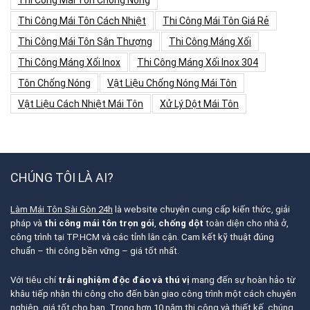
Thi Công Mái Tôn Chống Nóng
Thi Công Mái Tôn Cách Nhiệt
Thi Công Mái Tôn Giá Rẻ
Thi Công Mái Tôn Sân Thượng
Thi Công Máng Xối
Thi Công Máng Xối Inox
Thi Công Máng Xối Inox 304
Tôn Chống Nóng
Vật Liệu Chống Nóng Mái Tôn
Vật Liệu Cách Nhiệt Mái Tôn
Xử Lý Dột Mái Tôn
CHÚNG TÔI LÀ AI?
Làm Mái Tôn Sài Gòn 24h
là website chuyên cung cấp kiến thức, giải
pháp và
thi công mái tôn trọn gói
,
chống dột
toàn diện cho nhà ở,
công trình tại TP.HCM và các tỉnh lân cận. Cam kết kỹ thuật đúng
chuẩn – thi công bền vững – giá tốt nhất.
Với tiêu chí
trải nghiệm độc đáo và thú vị
mang đến sự hoàn hảo từ
khâu tiếp nhận thi công cho đến bàn giao công trình một cách chuyên
nghiệp, giá tốt cho bạn. Trong hơn 10 năm thi công và thiết kế, chúng