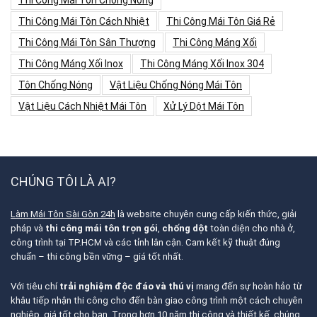
Thi Công Mái Tôn Chống Nóng
Thi Công Mái Tôn Cách Nhiệt
Thi Công Mái Tôn Giá Rẻ
Thi Công Mái Tôn Sân Thượng
Thi Công Máng Xối
Thi Công Máng Xối Inox
Thi Công Máng Xối Inox 304
Tôn Chống Nóng
Vật Liệu Chống Nóng Mái Tôn
Vật Liệu Cách Nhiệt Mái Tôn
Xử Lý Dột Mái Tôn
CHÚNG TÔI LÀ AI?
Làm Mái Tôn Sài Gòn 24h
là website chuyên cung cấp kiến thức, giải
pháp và
thi công mái tôn trọn gói
,
chống dột
toàn diện cho nhà ở,
công trình tại TP.HCM và các tỉnh lân cận. Cam kết kỹ thuật đúng
chuẩn – thi công bền vững – giá tốt nhất.
Với tiêu chí
trải nghiệm độc đáo và thú vị
mang đến sự hoàn hảo từ
khâu tiếp nhận thi công cho đến bàn giao công trình một cách chuyên
nghiệp, giá tốt cho bạn. Trong hơn 10 năm thi công và thiết kế, chúng