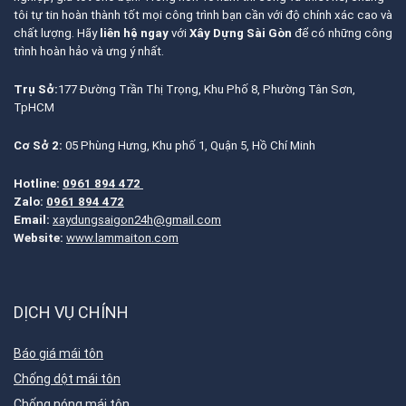
tôi tự tin hoàn thành tốt mọi công trình bạn cần với độ chính xác cao và
chất lượng. Hãy
liên hệ ngay
với
Xây Dựng Sài Gòn
để có những công
trình hoàn hảo và ưng ý nhất.
Trụ Sở:
177 Đường Trần Thị Trọng, Khu Phố 8, Phường Tân Sơn,
TpHCM
Cơ Sở 2:
05 Phùng Hưng, Khu phố 1, Quận 5, Hồ Chí Minh
Hotline:
0961 894 472
Zalo:
0961 894 472
Email:
xaydungsaigon24h@gmail.com
Website:
www.lammaiton.com
DỊCH VỤ CHÍNH
Báo giá mái tôn
Chống dột mái tôn
Chống nóng mái tôn