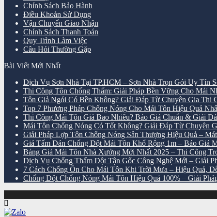
Chính Sách Bảo Hành
Điều Khoản Sử Dụng
Vận Chuyển Giao Nhận
Chính Sách Thanh Toán
Quy Trình Làm Việc
Câu Hỏi Thường Gặp
Bài Viết Mới Nhất
Dịch Vụ Sơn Nhà Tại TP.HCM – Sơn Nhà Trọn Gói Uy Tín S
Thi Công Tôn Chống Thấm: Giải Pháp Bền Vững Cho Mái 
Tôn Giả Ngói Có Bền Không? Giải Đáp Từ Chuyên Gia Thi
Top 7 Phương Pháp Chống Nóng Cho Mái Tôn Hiệu Quả Nhấ
Thi Công Mái Tôn Giá Bao Nhiêu? Báo Giá Chuẩn & Giải Đáp
Mái Tôn Chống Nóng Có Tốt Không? Giải Đáp Từ Chuyên G
Giải Pháp Lợp Tôn Chống Nóng Sân Thượng Hiệu Quả – M
Giá Tấm Dán Chống Dột Mái Tôn Khổ Rộng 1m – Báo Giá M
Bảng Giá Mái Tôn Nhà Xưởng Mới Nhất 2025 – Thi Công Trọn
Dịch Vụ Chống Thấm Dột Tận Gốc Công Nghệ Mới – Giải Phá
7 Cách Chống Ồn Cho Mái Tôn Khi Trời Mưa – Hiệu Quả, D
Chống Dột Chống Nóng Mái Tôn Hiệu Quả 100% – Giải Pháp