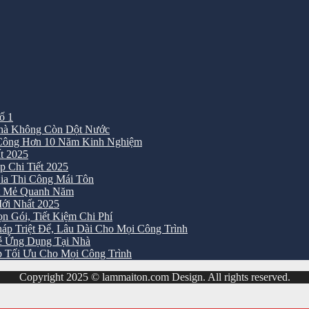
ố 1
Nhà Không Còn Dột Nước
 Công Hơn 10 Năm Kinh Nghiệm
t 2025
 Chi Tiết 2025
ia Thi Công Mái Tôn
át Mẻ Quanh Năm
ới Nhất 2025
 Gói, Tiết Kiệm Chi Phí
p Triệt Để, Lâu Dài Cho Mọi Công Trình
ễ Ứng Dụng Tại Nhà
 Tối Ưu Cho Mọi Công Trình
Copyright 2025 © lammaiton.com Design. All rights reserved.