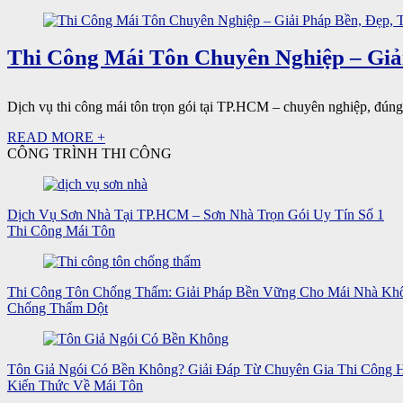
Thi Công Mái Tôn Chuyên Nghiệp – Giải
Dịch vụ thi công mái tôn trọn gói tại TP.HCM – chuyên nghiệp, đúng k
READ MORE +
CÔNG TRÌNH THI CÔNG
Dịch Vụ Sơn Nhà Tại TP.HCM – Sơn Nhà Trọn Gói Uy Tín Số 1
Thi Công Mái Tôn
Thi Công Tôn Chống Thấm: Giải Pháp Bền Vững Cho Mái Nhà Kh
Chống Thấm Dột
Tôn Giả Ngói Có Bền Không? Giải Đáp Từ Chuyên Gia Thi Công
Kiến Thức Về Mái Tôn