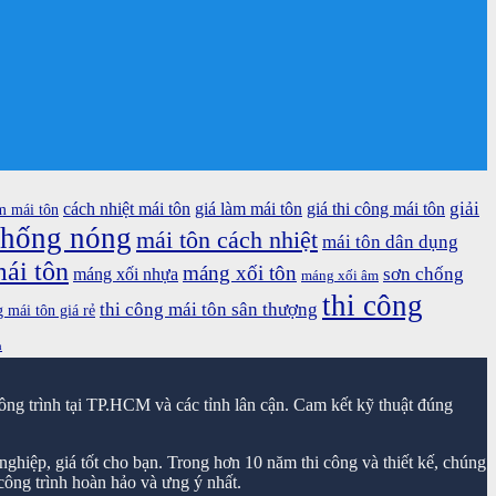
giải
cách nhiệt mái tôn
giá làm mái tôn
giá thi công mái tôn
m mái tôn
chống nóng
mái tôn cách nhiệt
mái tôn dân dụng
ái tôn
máng xối tôn
sơn chống
máng xối nhựa
máng xối âm
thi công
thi công mái tôn sân thượng
g mái tôn giá rẻ
n
ông trình tại TP.HCM và các tỉnh lân cận. Cam kết kỹ thuật đúng
ghiệp, giá tốt cho bạn. Trong hơn 10 năm thi công và thiết kế, chúng
ông trình hoàn hảo và ưng ý nhất.