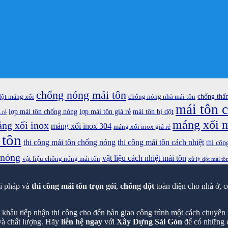
chống nóng mái tôn
chống thấ
dột máng xối
chống nóng nhà mái tôn
mái tôn 
lợp mái tôn chống nóng
lợp mái tôn giá rẻ
mái tôn bị dột
 rẻ
máng xối m
ng xối inox
máng xối inox 304
máng xối inox giá rẻ
 tôn
thi công mái tôn chống nóng
thi công mái tôn cách nhiệt
thi côn
 nóng
vật liệu cách nhiệt mái tôn
vật liệu chống nóng mái tôn
xử lý dột mái tô
ải pháp và
thi công mái tôn trọn gói
,
chống dột
toàn diện cho nhà ở, c
hâu tiếp nhận thi công cho đến bàn giao công trình một cách chuyên n
 và chất lượng. Hãy
liên hệ ngay
với
Xây Dựng Sài Gòn
để có những c