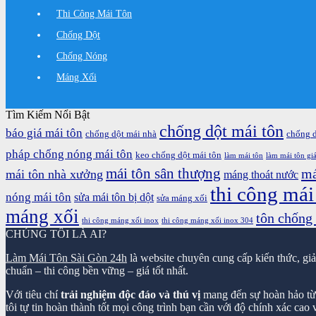
Thi Công Mái Tôn
Chống Dột
Chống Nóng
Máng Xối
Tìm Kiếm Nổi Bật
chống dột mái tôn
báo giá mái tôn
chống dột mái nhà
chống 
pháp chống nóng mái tôn
keo chống dột mái tôn
làm mái tôn
làm mái tôn giá
mái tôn sân thượng
má
mái tôn nhà xưởng
máng thoát nước
thi công mái
nóng mái tôn
sửa mái tôn bị dột
sửa máng xối
máng xối
tôn chống
thi công máng xối inox
thi công máng xối inox 304
CHÚNG TÔI LÀ AI?
Làm Mái Tôn Sài Gòn 24h
là website chuyên cung cấp kiến thức, gi
chuẩn – thi công bền vững – giá tốt nhất.
Với tiêu chí
trải nghiệm độc đáo và thú vị
mang đến sự hoàn hảo từ k
tôi tự tin hoàn thành tốt mọi công trình bạn cần với độ chính xác cao