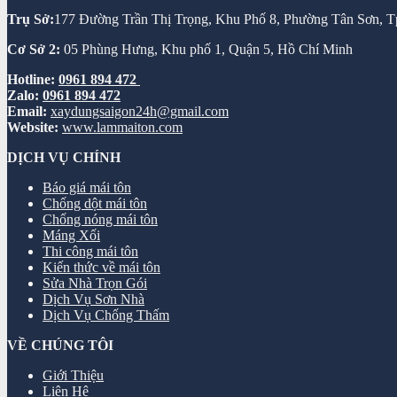
Trụ Sở:
177 Đường Trần Thị Trọng, Khu Phố 8, Phường Tân Sơn,
Cơ Sở 2:
05 Phùng Hưng, Khu phố 1, Quận 5, Hồ Chí Minh
Hotline:
0961 894 472
Zalo:
0961 894 472
Email:
xaydungsaigon24h@gmail.com
Website:
www.lammaiton.com
DỊCH VỤ CHÍNH
Báo giá mái tôn
Chống dột mái tôn
Chống nóng mái tôn
Máng Xối
Thi công mái tôn
Kiến thức về mái tôn
Sửa Nhà Trọn Gói
Dịch Vụ Sơn Nhà
Dịch Vụ Chống Thấm
VỀ CHÚNG TÔI
Giới Thiệu
Liên Hệ