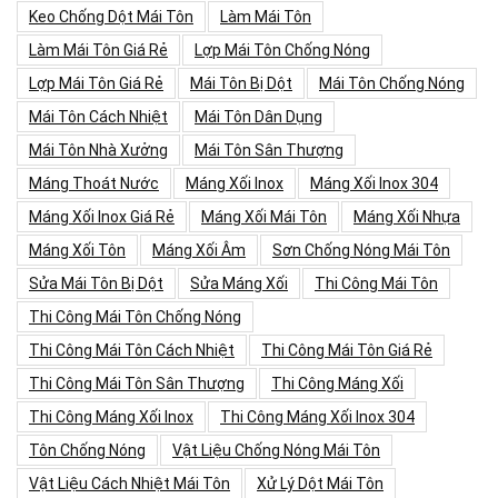
Keo Chống Dột Mái Tôn
Làm Mái Tôn
Làm Mái Tôn Giá Rẻ
Lợp Mái Tôn Chống Nóng
Lợp Mái Tôn Giá Rẻ
Mái Tôn Bị Dột
Mái Tôn Chống Nóng
Mái Tôn Cách Nhiệt
Mái Tôn Dân Dụng
Mái Tôn Nhà Xưởng
Mái Tôn Sân Thượng
Máng Thoát Nước
Máng Xối Inox
Máng Xối Inox 304
Máng Xối Inox Giá Rẻ
Máng Xối Mái Tôn
Máng Xối Nhựa
Máng Xối Tôn
Máng Xối Âm
Sơn Chống Nóng Mái Tôn
Sửa Mái Tôn Bị Dột
Sửa Máng Xối
Thi Công Mái Tôn
Thi Công Mái Tôn Chống Nóng
Thi Công Mái Tôn Cách Nhiệt
Thi Công Mái Tôn Giá Rẻ
Thi Công Mái Tôn Sân Thượng
Thi Công Máng Xối
Thi Công Máng Xối Inox
Thi Công Máng Xối Inox 304
Tôn Chống Nóng
Vật Liệu Chống Nóng Mái Tôn
Vật Liệu Cách Nhiệt Mái Tôn
Xử Lý Dột Mái Tôn