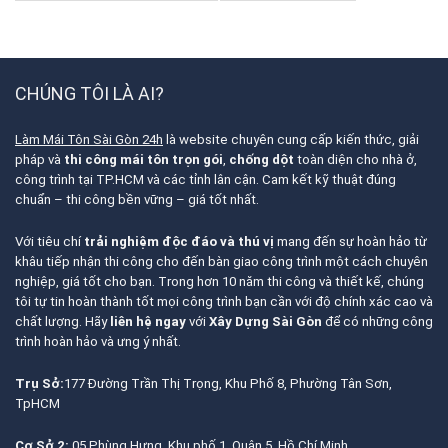
CHÚNG TÔI LÀ AI?
Làm Mái Tôn Sài Gòn 24h
là website chuyên cung cấp kiến thức, giải
pháp và
thi công mái tôn trọn gói
,
chống dột
toàn diện cho nhà ở,
công trình tại TP.HCM và các tỉnh lân cận. Cam kết kỹ thuật đúng
chuẩn – thi công bền vững – giá tốt nhất.
Với tiêu chí
trải nghiệm độc đáo và thú vị
mang đến sự hoàn hảo từ
khâu tiếp nhận thi công cho đến bàn giao công trình một cách chuyên
nghiệp, giá tốt cho bạn. Trong hơn 10 năm thi công và thiết kế, chúng
tôi tự tin hoàn thành tốt mọi công trình bạn cần với độ chính xác cao và
chất lượng. Hãy
liên hệ ngay
với
Xây Dựng Sài Gòn
để có những công
trình hoàn hảo và ưng ý nhất.
Trụ Sở:
177 Đường Trần Thị Trọng, Khu Phố 8, Phường Tân Sơn,
TpHCM
Cơ Sở 2:
05 Phùng Hưng, Khu phố 1, Quận 5, Hồ Chí Minh