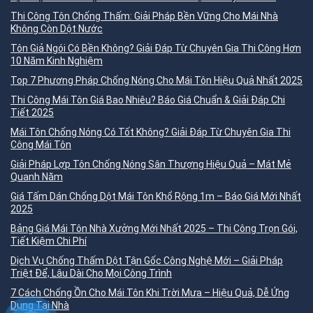
Thi Công Tôn Chống Thấm: Giải Pháp Bền Vững Cho Mái Nhà
Không Còn Dột Nước
Tôn Giả Ngói Có Bền Không? Giải Đáp Từ Chuyên Gia Thi Công Hơn
10 Năm Kinh Nghiệm
Top 7 Phương Pháp Chống Nóng Cho Mái Tôn Hiệu Quả Nhất 2025
Thi Công Mái Tôn Giá Bao Nhiêu? Báo Giá Chuẩn & Giải Đáp Chi
Tiết 2025
Mái Tôn Chống Nóng Có Tốt Không? Giải Đáp Từ Chuyên Gia Thi
Công Mái Tôn
Giải Pháp Lợp Tôn Chống Nóng Sân Thượng Hiệu Quả – Mát Mẻ
Quanh Năm
Giá Tấm Dán Chống Dột Mái Tôn Khổ Rộng 1m – Báo Giá Mới Nhất
2025
Bảng Giá Mái Tôn Nhà Xưởng Mới Nhất 2025 – Thi Công Trọn Gói,
Tiết Kiệm Chi Phí
Dịch Vụ Chống Thấm Dột Tận Gốc Công Nghệ Mới – Giải Pháp
Triệt Để, Lâu Dài Cho Mọi Công Trình
7 Cách Chống Ồn Cho Mái Tôn Khi Trời Mưa – Hiệu Quả, Dễ Ứng
Dụng Tại Nhà