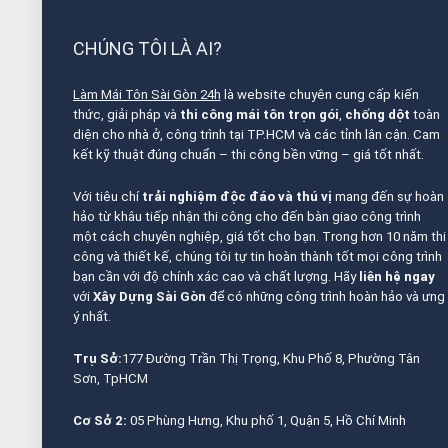
CHÚNG TÔI LÀ AI?
Làm Mái Tôn Sài Gòn 24h
là website chuyên cung cấp kiến
thức, giải pháp và
thi công mái tôn trọn gói
,
chống dột
toàn
diện cho nhà ở, công trình tại TP.HCM và các tỉnh lân cận. Cam
kết kỹ thuật đúng chuẩn – thi công bền vững – giá tốt nhất.
Với tiêu chí
trải nghiệm độc đáo và thú vị
mang đến sự hoàn
hảo từ khâu tiếp nhận thi công cho đến bàn giao công trình
một cách chuyên nghiệp, giá tốt cho bạn. Trong hơn 10 năm thi
công và thiết kế, chúng tôi tự tin hoàn thành tốt mọi công trình
bạn cần với độ chính xác cao và chất lượng. Hãy
liên hệ ngay
với
Xây Dựng Sài Gòn
để có những công trình hoàn hảo và ưng
ý nhất.
Trụ Sở:
177 Đường Trần Thị Trọng, Khu Phố 8, Phường Tân
Sơn, TpHCM
Cơ Sở 2:
05 Phùng Hưng, Khu phố 1, Quận 5, Hồ Chí Minh