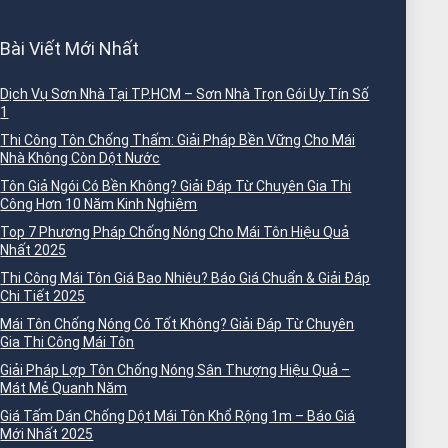
Bài Viết Mới Nhất
Dịch Vụ Sơn Nhà Tại TP.HCM – Sơn Nhà Trọn Gói Uy Tín Số
1
Thi Công Tôn Chống Thấm: Giải Pháp Bền Vững Cho Mái
Nhà Không Còn Dột Nước
Tôn Giả Ngói Có Bền Không? Giải Đáp Từ Chuyên Gia Thi
Công Hơn 10 Năm Kinh Nghiệm
Top 7 Phương Pháp Chống Nóng Cho Mái Tôn Hiệu Quả
Nhất 2025
Thi Công Mái Tôn Giá Bao Nhiêu? Báo Giá Chuẩn & Giải Đáp
Chi Tiết 2025
Mái Tôn Chống Nóng Có Tốt Không? Giải Đáp Từ Chuyên
Gia Thi Công Mái Tôn
Giải Pháp Lợp Tôn Chống Nóng Sân Thượng Hiệu Quả –
Mát Mẻ Quanh Năm
Giá Tấm Dán Chống Dột Mái Tôn Khổ Rộng 1m – Báo Giá
Mới Nhất 2025