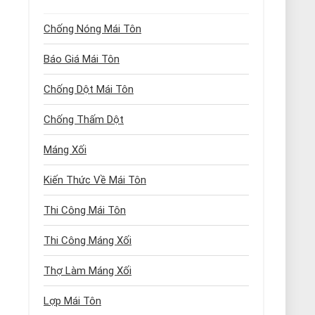
Chống Nóng Mái Tôn
Báo Giá Mái Tôn
Chống Dột Mái Tôn
Chống Thấm Dột
Máng Xối
Kiến Thức Về Mái Tôn
Thi Công Mái Tôn
Thi Công Máng Xối
Thợ Làm Máng Xối
Lợp Mái Tôn