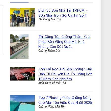
Dịch Vụ Sơn Nhà Tại TP.HCM –
Sơn Nhà Trọn Gói Uy Tín Số 1
Thi Công Mái Tôn
Thi Công Tôn Chống Thấm: Giải
Pháp Bền Vững Cho Mái Nhà
Không Còn Dột Nước
Chống Thấm Dột
Tôn Giả Ngói Có Bền Không? Giải
Đáp Từ Chuyên Gia Thi Công Hơn
10 Năm Kinh Nghiệm
Kiến Thức Về Mái Tôn
Top 7 Phương Pháp Chống Nóng
Cho Mái Tôn Hiệu Quả Nhất 2025
Chống Nóng Mái Tôn