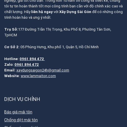
nghiệp, giá tốt cho bạn. Trong hơn 10 năm thi công và thiết kế, chúng
tôi tự tin hoàn thành tốt mọi công trình bạn cần với độ chính xác cao và
chất lượng. Hãy
liên hệ ngay
với
Xây Dựng Sài Gòn
để có những công
trình hoàn hảo và ưng ý nhất.
Trụ Sở:
177 Đường Trần Thị Trọng, Khu Phố 8, Phường Tân Sơn,
TpHCM
Cơ Sở 2:
05 Phùng Hưng, Khu phố 1, Quận 5, Hồ Chí Minh
Hotline:
0961 894 472
Zalo:
0961 894 472
Email:
xaydungsaigon24h@gmail.com
Website:
www.lammaiton.com
DỊCH VỤ CHÍNH
Báo giá mái tôn
Chống dột mái tôn