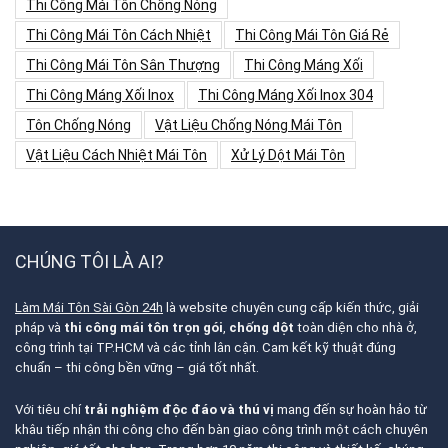
Thi Công Mái Tôn Chống Nóng
Thi Công Mái Tôn Cách Nhiệt
Thi Công Mái Tôn Giá Rẻ
Thi Công Mái Tôn Sân Thượng
Thi Công Máng Xối
Thi Công Máng Xối Inox
Thi Công Máng Xối Inox 304
Tôn Chống Nóng
Vật Liệu Chống Nóng Mái Tôn
Vật Liệu Cách Nhiệt Mái Tôn
Xử Lý Dột Mái Tôn
CHÚNG TÔI LÀ AI?
Làm Mái Tôn Sài Gòn 24h
là website chuyên cung cấp kiến thức, giải
pháp và
thi công mái tôn trọn gói
,
chống dột
toàn diện cho nhà ở,
công trình tại TP.HCM và các tỉnh lân cận. Cam kết kỹ thuật đúng
chuẩn – thi công bền vững – giá tốt nhất.
Với tiêu chí
trải nghiệm độc đáo và thú vị
mang đến sự hoàn hảo từ
khâu tiếp nhận thi công cho đến bàn giao công trình một cách chuyên