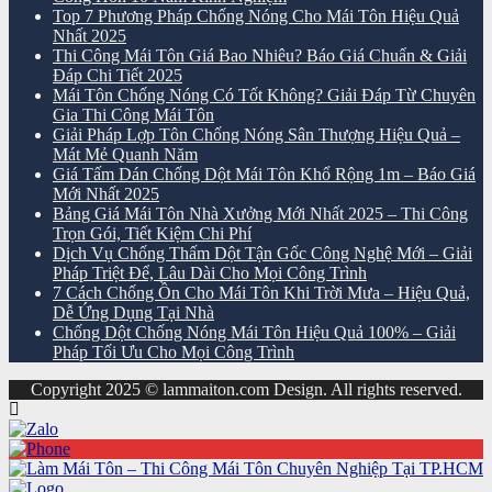
Top 7 Phương Pháp Chống Nóng Cho Mái Tôn Hiệu Quả
Nhất 2025
Thi Công Mái Tôn Giá Bao Nhiêu? Báo Giá Chuẩn & Giải
Đáp Chi Tiết 2025
Mái Tôn Chống Nóng Có Tốt Không? Giải Đáp Từ Chuyên
Gia Thi Công Mái Tôn
Giải Pháp Lợp Tôn Chống Nóng Sân Thượng Hiệu Quả –
Mát Mẻ Quanh Năm
Giá Tấm Dán Chống Dột Mái Tôn Khổ Rộng 1m – Báo Giá
Mới Nhất 2025
Bảng Giá Mái Tôn Nhà Xưởng Mới Nhất 2025 – Thi Công
Trọn Gói, Tiết Kiệm Chi Phí
Dịch Vụ Chống Thấm Dột Tận Gốc Công Nghệ Mới – Giải
Pháp Triệt Để, Lâu Dài Cho Mọi Công Trình
7 Cách Chống Ồn Cho Mái Tôn Khi Trời Mưa – Hiệu Quả,
Dễ Ứng Dụng Tại Nhà
Chống Dột Chống Nóng Mái Tôn Hiệu Quả 100% – Giải
Pháp Tối Ưu Cho Mọi Công Trình
Copyright 2025 © lammaiton.com Design. All rights reserved.