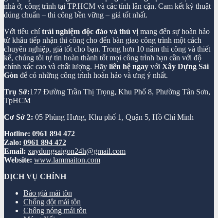
nhà ở, công trình tại TP.HCM và các tỉnh lân cận. Cam kết kỹ thuật
đúng chuẩn – thi công bền vững – giá tốt nhất.
Với tiêu chí
trải nghiệm độc đáo và thú vị
mang đến sự hoàn hảo
từ khâu tiếp nhận thi công cho đến bàn giao công trình một cách
chuyên nghiệp, giá tốt cho bạn. Trong hơn 10 năm thi công và thiết
kế, chúng tôi tự tin hoàn thành tốt mọi công trình bạn cần với độ
chính xác cao và chất lượng. Hãy
liên hệ ngay
với
Xây Dựng Sài
Gòn
để có những công trình hoàn hảo và ưng ý nhất.
Trụ Sở:
177 Đường Trần Thị Trọng, Khu Phố 8, Phường Tân Sơn,
TpHCM
Cơ Sở 2:
05 Phùng Hưng, Khu phố 1, Quận 5, Hồ Chí Minh
Hotline:
0961 894 472
Zalo:
0961 894 472
Email:
xaydungsaigon24h@gmail.com
Website:
www.lammaiton.com
DỊCH VỤ CHÍNH
Báo giá mái tôn
Chống dột mái tôn
Chống nóng mái tôn