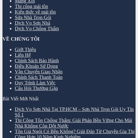
Máng Xối
Thi công mái tôn
Kiến thức về mái tôn
Sửa Nhà Trọn Gói
Dịch Vụ Sơn Nhà
Dịch Vụ Chống Thấm
VỀ CHÚNG TÔI
Giới Thiệu
Liên Hệ
Chính Sách Bảo Hành
Điều Khoản Sử Dụng
Vận Chuyển Giao Nhận
Chính Sách Thanh Toán
Quy Trình Làm Việc
Câu Hỏi Thường Gặp
Bài Viết Mới Nhất
Dịch Vụ Sơn Nhà Tại TP.HCM – Sơn Nhà Trọn Gói Uy Tín
Số 1
Thi Công Tôn Chống Thấm: Giải Pháp Bền Vững Cho Mái
Nhà Không Còn Dột Nước
Tôn Giả Ngói Có Bền Không? Giải Đáp Từ Chuyên Gia Thi
Công Hơn 10 Năm Kinh Nghiệm