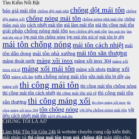
Tìm Kiếm Nổi Bật
chống dột mái tôn
báo giá mái tôn
chống dột mái nhà
chống
chống nóng mái tôn
chống
dột máng xối
chống nóng nhà mái tôn
cách nhiệt mái tôn
giá làm mái tôn
giá thi công mái tôn
thấm mái tôn
giải pháp chống nóng mái tôn
keo chống dột mái tôn
làm mái tôn
làm
lợp mái tôn chống nóng
lợp mái tôn giá rẻ
mái tôn bị dột
mái tôn giá rẻ
mái tôn chống nóng
mái tôn cách nhiệt
mái
mái tôn sân thượng
mái tôn nhà xưởng
tôn dân dụng
máng xối inox
máng thoát nước
máng xối inox 304
máng xối
máng xối mái tôn
máng xối
máng xối nhựa
inox giá rẻ
tôn
sơn chống nóng mái tôn
sửa mái tôn bị dột
máng xối âm
sửa
thi công mái tôn
thi công mái tôn chống nóng
máng xối
thi công mái tôn
thi công mái tôn cách nhiệt
thi công mái tôn giá rẻ
thi công máng xối
sân thượng
thi công máng xối inox
thi
tôn chống nóng
vật
vật liệu chống nóng mái tôn
công máng xối inox 304
liệu cách nhiệt mái tôn
xử lý dột mái tôn
CHÚNG TÔI LÀ AI?
Làm Mái Tôn Sài Gòn 24h
là website chuyên cung cấp kiến thức,
giải pháp và
thi công mái tôn trọn gói
,
chống dột
toàn diện cho