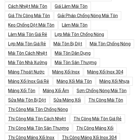
Cách Nhiệt Mái Tôn
Giá Làm Mái Tôn
Giá Thi Công Mái Tôn
Giải Pháp Chống Nóng Mái Tôn
Keo Chống Dột Mái Tôn
Làm Mái Tôn
Làm Mái Tôn Giá Rẻ
Lợp Mái Tôn Chống Nóng
Lợp Mái Tôn Giá Rẻ
Mái Tôn Bị Dột
Mái Tôn Chống Nóng
Mái Tôn Cách Nhiệt
Mái Tôn Dân Dụng
Mái Tôn Nhà Xưởng
Mái Tôn Sân Thượng
Máng Thoát Nước
Máng Xối Inox
Máng Xối Inox 304
Máng Xối Inox Giá Rẻ
Máng Xối Mái Tôn
Máng Xối Nhựa
Máng Xối Tôn
Máng Xối Âm
Sơn Chống Nóng Mái Tôn
Sửa Mái Tôn Bị Dột
Sửa Máng Xối
Thi Công Mái Tôn
Thi Công Mái Tôn Chống Nóng
Thi Công Mái Tôn Cách Nhiệt
Thi Công Mái Tôn Giá Rẻ
Thi Công Mái Tôn Sân Thượng
Thi Công Máng Xối
Thi Công Máng Xối Inox
Thi Công Máng Xối Inox 304