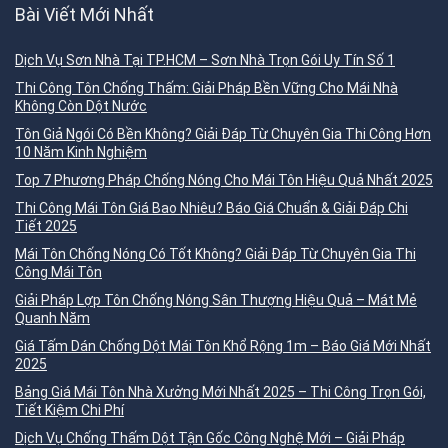
Bài Viết Mới Nhất
Dịch Vụ Sơn Nhà Tại TP.HCM – Sơn Nhà Trọn Gói Uy Tín Số 1
Thi Công Tôn Chống Thấm: Giải Pháp Bền Vững Cho Mái Nhà
Không Còn Dột Nước
Tôn Giả Ngói Có Bền Không? Giải Đáp Từ Chuyên Gia Thi Công Hơn
10 Năm Kinh Nghiệm
Top 7 Phương Pháp Chống Nóng Cho Mái Tôn Hiệu Quả Nhất 2025
Thi Công Mái Tôn Giá Bao Nhiêu? Báo Giá Chuẩn & Giải Đáp Chi
Tiết 2025
Mái Tôn Chống Nóng Có Tốt Không? Giải Đáp Từ Chuyên Gia Thi
Công Mái Tôn
Giải Pháp Lợp Tôn Chống Nóng Sân Thượng Hiệu Quả – Mát Mẻ
Quanh Năm
Giá Tấm Dán Chống Dột Mái Tôn Khổ Rộng 1m – Báo Giá Mới Nhất
2025
Bảng Giá Mái Tôn Nhà Xưởng Mới Nhất 2025 – Thi Công Trọn Gói,
Tiết Kiệm Chi Phí
Dịch Vụ Chống Thấm Dột Tận Gốc Công Nghệ Mới – Giải Pháp