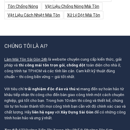
Tôn Chống Nóng
Vật Liệu Chống Nóng Mái Tôn
Vật Liệu Cách Nhiệt Mái Tôn
Xử Lý Dột Mái Tôn
CHÚNG TÔI LÀ AI?
Làm Mái Tôn Sài Gòn 24h
là website chuyên cung cấp kiến thức, giải
pháp và
thi công mái tôn trọn gói
,
chống dột
toàn diện cho nhà ở,
công trình tại TP.HCM và các tỉnh lân cận. Cam kết kỹ thuật đúng
chuẩn – thi công bền vững – giá tốt nhất.
Với tiêu chí
trải nghiệm độc đáo và thú vị
mang đến sự hoàn hảo từ
khâu tiếp nhận thi công cho đến bàn giao công trình một cách chuyên
nghiệp, giá tốt cho bạn. Trong hơn 10 năm thi công và thiết kế, chúng
tôi tự tin hoàn thành tốt mọi công trình bạn cần với độ chính xác cao và
chất lượng. Hãy
liên hệ ngay
với
Xây Dựng Sài Gòn
để có những công
trình hoàn hảo và ưng ý nhất.