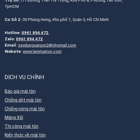
Trụ Sở:
177 Đường Trần Thị Trọng, Khu Phố 8, Phường Tân Sơn,
TpHCM
Cơ Sở 2:
05 Phùng Hưng, Khu phố 1, Quận 5, Hồ Chí Minh
Hotline:
0961 894 472
Zalo:
0961 894 472
Email:
xaydungsaigon24h@gmail.com
Website:
www.lammaiton.com
DỊCH VỤ CHÍNH
Báo giá mái tôn
Chống dột mái tôn
Chống nóng mái tôn
Máng Xối
Thi công mái tôn
Kiến thức về mái tôn