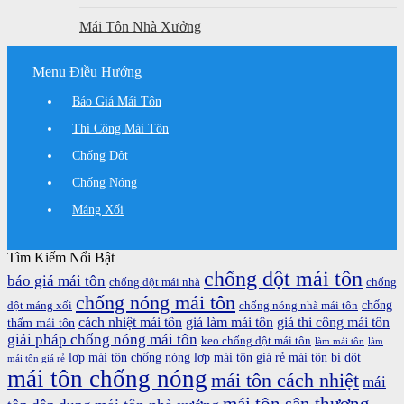
Mái Tôn Nhà Xưởng
Menu Điều Hướng
Báo Giá Mái Tôn
Thi Công Mái Tôn
Chống Dột
Chống Nóng
Máng Xối
Tìm Kiếm Nổi Bật
chống dột mái tôn
báo giá mái tôn
chống dột mái nhà
chống
chống nóng mái tôn
chống
dột máng xối
chống nóng nhà mái tôn
cách nhiệt mái tôn
giá làm mái tôn
giá thi công mái tôn
thấm mái tôn
giải pháp chống nóng mái tôn
keo chống dột mái tôn
làm mái tôn
làm
lợp mái tôn chống nóng
lợp mái tôn giá rẻ
mái tôn bị dột
mái tôn giá rẻ
mái tôn chống nóng
mái tôn cách nhiệt
mái