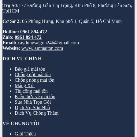
Trụ Sở:
177 Đường Trần Thị Trọng, Khu Phố 8, Phường Tân Sơn,
TpHCM
Cơ Sở 2:
05 Phùng Hưng, Khu phố 1, Quận 5, Hồ Chí Minh
Hotline:
0961 894 472
Zalo:
0961 894 472
Email:
xaydungsaigon24h@gmail.com
Website:
www.lammaiton.com
DỊCH VỤ CHÍNH
Báo giá mái tôn
Chống dột mái tôn
Chống nóng mái tôn
Máng Xối
Thi công mái tôn
Kiến thức về mái tôn
Sửa Nhà Trọn Gói
Dịch Vụ Sơn Nhà
Dịch Vụ Chống Thấm
VỀ CHÚNG TÔI
Giới Thiệu