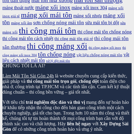
mái tôn sân thượng
mái tôn nhà xưởng
tôn dân dụng
máng xối inox
máng thoát nước
máng xối inox 304
máng xối
máng xối mái tôn
máng xối
máng xối nhựa
inox giá rẻ
tôn
sơn chống nóng mái tôn
sửa mái tôn bị dột
máng xối âm
sửa
thi công mái tôn
thi công mái tôn chống nóng
máng xối
thi công mái tôn
thi công mái tôn cách nhiệt
thi công mái tôn giá rẻ
thi công máng xối
sân thượng
thi công máng xối inox
thi
tôn chống nóng
vật
vật liệu chống nóng mái tôn
công máng xối inox 304
liệu cách nhiệt mái tôn
xử lý dột mái tôn
CHÚNG TÔI LÀ AI?
Làm Mái Tôn Sài Gòn 24h
là website chuyên cung cấp kiến thức,
giải pháp và
thi công mái tôn trọn gói
,
chống dột
toàn diện cho
nhà ở, công trình tại TP.HCM và các tỉnh lân cận. Cam kết kỹ thuật
đúng chuẩn – thi công bền vững – giá tốt nhất.
Với tiêu chí
trải nghiệm độc đáo và thú vị
mang đến sự hoàn hảo
từ khâu tiếp nhận thi công cho đến bàn giao công trình một cách
chuyên nghiệp, giá tốt cho bạn. Trong hơn 10 năm thi công và thiết
kế, chúng tôi tự tin hoàn thành tốt mọi công trình bạn cần với độ
chính xác cao và chất lượng. Hãy
liên hệ ngay
với
Xây Dựng Sài
Gòn
để có những công trình hoàn hảo và ưng ý nhất.