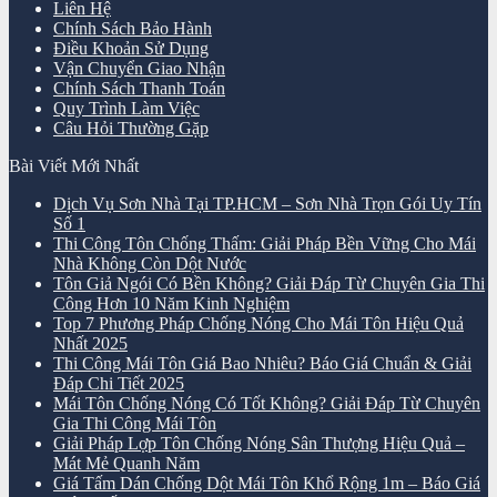
Liên Hệ
Chính Sách Bảo Hành
Điều Khoản Sử Dụng
Vận Chuyển Giao Nhận
Chính Sách Thanh Toán
Quy Trình Làm Việc
Câu Hỏi Thường Gặp
Bài Viết Mới Nhất
Dịch Vụ Sơn Nhà Tại TP.HCM – Sơn Nhà Trọn Gói Uy Tín
Số 1
Thi Công Tôn Chống Thấm: Giải Pháp Bền Vững Cho Mái
Nhà Không Còn Dột Nước
Tôn Giả Ngói Có Bền Không? Giải Đáp Từ Chuyên Gia Thi
Công Hơn 10 Năm Kinh Nghiệm
Top 7 Phương Pháp Chống Nóng Cho Mái Tôn Hiệu Quả
Nhất 2025
Thi Công Mái Tôn Giá Bao Nhiêu? Báo Giá Chuẩn & Giải
Đáp Chi Tiết 2025
Mái Tôn Chống Nóng Có Tốt Không? Giải Đáp Từ Chuyên
Gia Thi Công Mái Tôn
Giải Pháp Lợp Tôn Chống Nóng Sân Thượng Hiệu Quả –
Mát Mẻ Quanh Năm
Giá Tấm Dán Chống Dột Mái Tôn Khổ Rộng 1m – Báo Giá