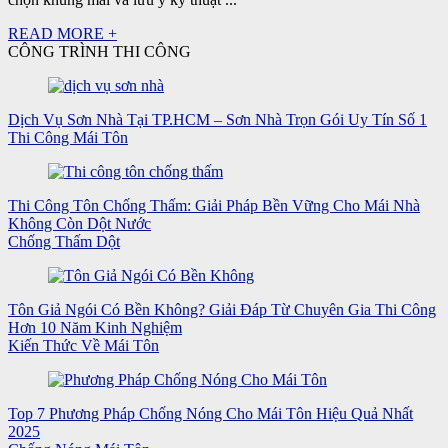
READ MORE +
CÔNG TRÌNH THI CÔNG
Dịch Vụ Sơn Nhà Tại TP.HCM – Sơn Nhà Trọn Gói Uy Tín Số 1
Thi Công Mái Tôn
Thi Công Tôn Chống Thấm: Giải Pháp Bền Vững Cho Mái Nhà
Không Còn Dột Nước
Chống Thấm Dột
Tôn Giả Ngói Có Bền Không? Giải Đáp Từ Chuyên Gia Thi Công
Hơn 10 Năm Kinh Nghiệm
Kiến Thức Về Mái Tôn
Top 7 Phương Pháp Chống Nóng Cho Mái Tôn Hiệu Quả Nhất
2025