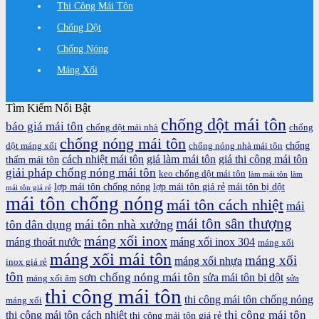
Thi Công Mái Tôn
Chống Dột
Chống Nóng
Máng Xối
Tìm Kiếm Nổi Bật
chống dột mái tôn
báo giá mái tôn
chống dột mái nhà
chống
chống nóng mái tôn
chống
dột máng xối
chống nóng nhà mái tôn
cách nhiệt mái tôn
giá làm mái tôn
giá thi công mái tôn
thấm mái tôn
giải pháp chống nóng mái tôn
keo chống dột mái tôn
làm mái tôn
làm
lợp mái tôn chống nóng
lợp mái tôn giá rẻ
mái tôn bị dột
mái tôn giá rẻ
mái tôn chống nóng
mái tôn cách nhiệt
mái
mái tôn sân thượng
mái tôn nhà xưởng
tôn dân dụng
máng xối inox
máng thoát nước
máng xối inox 304
máng xối
máng xối mái tôn
máng xối
máng xối nhựa
inox giá rẻ
tôn
sơn chống nóng mái tôn
sửa mái tôn bị dột
máng xối âm
sửa
thi công mái tôn
thi công mái tôn chống nóng
máng xối
thi công mái tôn
thi công mái tôn cách nhiệt
thi công mái tôn giá rẻ