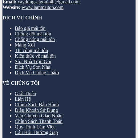
Email:
xaydungsaigon24h@gmail.com
Website:
www.lammaiton.com
DỊCH VỤ CHÍNH
Báo giá mái tôn
Chống dột mái tôn
Chống nóng mái tôn
Máng Xối
Thi công mái tôn
Kiến thức về mái tôn
Sửa Nhà Trọn Gói
Dịch Vụ Sơn Nhà
Dịch Vụ Chống Thấm
VỀ CHÚNG TÔI
Giới Thiệu
Liên Hệ
Chính Sách Bảo Hành
Điều Khoản Sử Dụng
Vận Chuyển Giao Nhận
Chính Sách Thanh Toán
Quy Trình Làm Việc
Câu Hỏi Thường Gặp