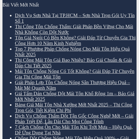
Bài Viết Mới Nhất
Dịch Vụ Sơn Nhà Tại TP.HCM – Sơn Nhà Trọn Gói Uy Tín
Số 1
Thi Công Tôn Chống Thấm: Giải Pháp Bền Vững Cho Mái
Nhà Không Còn Dột Nước
Tôn Giả Ngói Có Bền Không? Giải Đáp Từ Chuyên Gia Thi
Công Hơn 10 Năm Kinh Nghiệm
Top 7 Phương Pháp Chống Nóng Cho Mái Tôn Hiệu Quả
Nhất 2025
Thi Công Mái Tôn Giá Bao Nhiêu? Báo Giá Chuẩn & Giải
Đáp Chi Tiết 2025
Mái Tôn Chống Nóng Có Tốt Không? Giải Đáp Từ Chuyên
Gia Thi Công Mái Tôn
Giải Pháp Lợp Tôn Chống Nóng Sân Thượng Hiệu Quả –
Mát Mẻ Quanh Năm
Giá Tấm Dán Chống Dột Mái Tôn Khổ Rộng 1m – Báo Giá
Mới Nhất 2025
Bảng Giá Mái Tôn Nhà Xưởng Mới Nhất 2025 – Thi Công
Trọn Gói, Tiết Kiệm Chi Phí
Dịch Vụ Chống Thấm Dột Tận Gốc Công Nghệ Mới – Giải
Pháp Triệt Để, Lâu Dài Cho Mọi Công Trình
7 Cách Chống Ồn Cho Mái Tôn Khi Trời Mưa – Hiệu Quả,
Dễ Ứng Dụng Tại Nhà
Chống Dột Chống Nóng Mái Tôn Hiệu Quả 100% – Giải