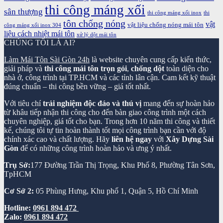
thi công máng xối
sân thượng
thi công máng xối inox
thi
tôn chống nóng
vật
vật liệu chống nóng mái tôn
công máng xối inox 304
liệu cách nhiệt mái tôn
xử lý dột mái tôn
CHÚNG TÔI LÀ AI?
Làm Mái Tôn Sài Gòn 24h
là website chuyên cung cấp kiến thức,
giải pháp và
thi công mái tôn trọn gói
,
chống dột
toàn diện cho
nhà ở, công trình tại TP.HCM và các tỉnh lân cận. Cam kết kỹ thuật
đúng chuẩn – thi công bền vững – giá tốt nhất.
Với tiêu chí
trải nghiệm độc đáo và thú vị
mang đến sự hoàn hảo
từ khâu tiếp nhận thi công cho đến bàn giao công trình một cách
chuyên nghiệp, giá tốt cho bạn. Trong hơn 10 năm thi công và thiết
kế, chúng tôi tự tin hoàn thành tốt mọi công trình bạn cần với độ
chính xác cao và chất lượng. Hãy
liên hệ ngay
với
Xây Dựng Sài
Gòn
để có những công trình hoàn hảo và ưng ý nhất.
Trụ Sở:
177 Đường Trần Thị Trọng, Khu Phố 8, Phường Tân Sơn,
TpHCM
Cơ Sở 2:
05 Phùng Hưng, Khu phố 1, Quận 5, Hồ Chí Minh
Hotline:
0961 894 472
Zalo:
0961 894 472