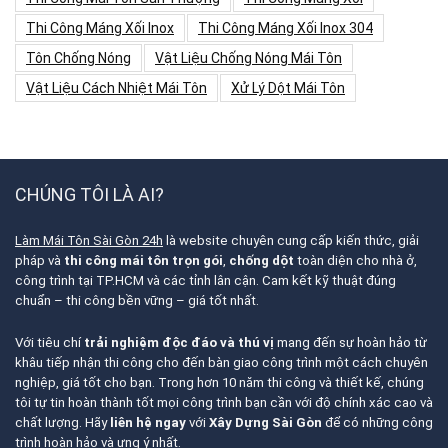
Thi Công Máng Xối Inox
Thi Công Máng Xối Inox 304
Tôn Chống Nóng
Vật Liệu Chống Nóng Mái Tôn
Vật Liệu Cách Nhiệt Mái Tôn
Xử Lý Dột Mái Tôn
CHÚNG TÔI LÀ AI?
Làm Mái Tôn Sài Gòn 24h
là website chuyên cung cấp kiến thức, giải
pháp và
thi công mái tôn trọn gói
,
chống dột
toàn diện cho nhà ở,
công trình tại TP.HCM và các tỉnh lân cận. Cam kết kỹ thuật đúng
chuẩn – thi công bền vững – giá tốt nhất.
Với tiêu chí
trải nghiệm độc đáo và thú vị
mang đến sự hoàn hảo từ
khâu tiếp nhận thi công cho đến bàn giao công trình một cách chuyên
nghiệp, giá tốt cho bạn. Trong hơn 10 năm thi công và thiết kế, chúng
tôi tự tin hoàn thành tốt mọi công trình bạn cần với độ chính xác cao và
chất lượng. Hãy
liên hệ ngay
với
Xây Dựng Sài Gòn
để có những công
trình hoàn hảo và ưng ý nhất.