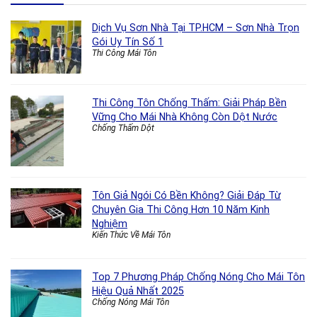
Dịch Vụ Sơn Nhà Tại TP.HCM – Sơn Nhà Trọn
Gói Uy Tín Số 1
Thi Công Mái Tôn
Thi Công Tôn Chống Thấm: Giải Pháp Bền
Vững Cho Mái Nhà Không Còn Dột Nước
Chống Thấm Dột
Tôn Giả Ngói Có Bền Không? Giải Đáp Từ
Chuyên Gia Thi Công Hơn 10 Năm Kinh
Nghiệm
Kiến Thức Về Mái Tôn
Top 7 Phương Pháp Chống Nóng Cho Mái Tôn
Hiệu Quả Nhất 2025
Chống Nóng Mái Tôn