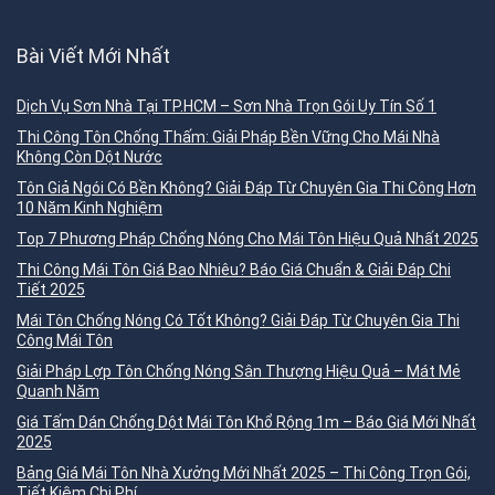
Bài Viết Mới Nhất
Dịch Vụ Sơn Nhà Tại TP.HCM – Sơn Nhà Trọn Gói Uy Tín Số 1
Thi Công Tôn Chống Thấm: Giải Pháp Bền Vững Cho Mái Nhà
Không Còn Dột Nước
Tôn Giả Ngói Có Bền Không? Giải Đáp Từ Chuyên Gia Thi Công Hơn
10 Năm Kinh Nghiệm
Top 7 Phương Pháp Chống Nóng Cho Mái Tôn Hiệu Quả Nhất 2025
Thi Công Mái Tôn Giá Bao Nhiêu? Báo Giá Chuẩn & Giải Đáp Chi
Tiết 2025
Mái Tôn Chống Nóng Có Tốt Không? Giải Đáp Từ Chuyên Gia Thi
Công Mái Tôn
Giải Pháp Lợp Tôn Chống Nóng Sân Thượng Hiệu Quả – Mát Mẻ
Quanh Năm
Giá Tấm Dán Chống Dột Mái Tôn Khổ Rộng 1m – Báo Giá Mới Nhất
2025
Bảng Giá Mái Tôn Nhà Xưởng Mới Nhất 2025 – Thi Công Trọn Gói,
Tiết Kiệm Chi Phí