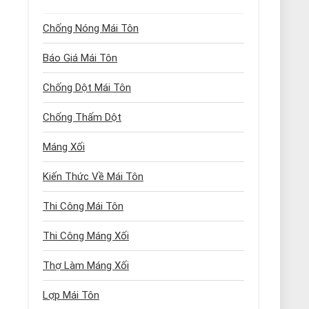
Chống Nóng Mái Tôn
Báo Giá Mái Tôn
Chống Dột Mái Tôn
Chống Thấm Dột
Máng Xối
Kiến Thức Về Mái Tôn
Thi Công Mái Tôn
Thi Công Máng Xối
Thợ Làm Máng Xối
Lợp Mái Tôn