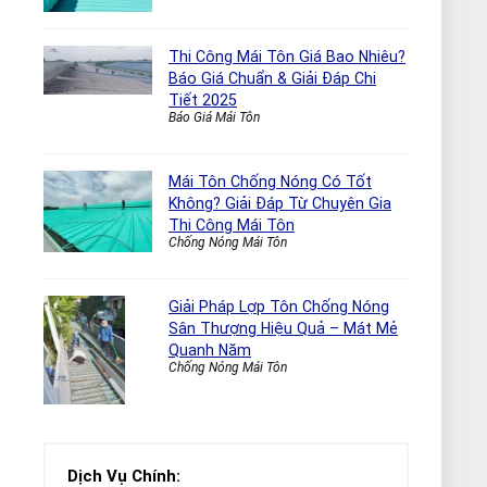
Thi Công Mái Tôn Giá Bao Nhiêu?
Báo Giá Chuẩn & Giải Đáp Chi
Tiết 2025
Báo Giá Mái Tôn
Mái Tôn Chống Nóng Có Tốt
Không? Giải Đáp Từ Chuyên Gia
Thi Công Mái Tôn
Chống Nóng Mái Tôn
Giải Pháp Lợp Tôn Chống Nóng
Sân Thượng Hiệu Quả – Mát Mẻ
Quanh Năm
Chống Nóng Mái Tôn
Dịch Vụ Chính: