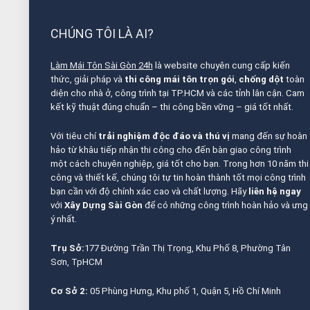
CHÚNG TÔI LÀ AI?
Làm Mái Tôn Sài Gòn 24h
là website chuyên cung cấp kiến
thức, giải pháp và
thi công mái tôn trọn gói
,
chống dột
toàn
diện cho nhà ở, công trình tại TP.HCM và các tỉnh lân cận. Cam
kết kỹ thuật đúng chuẩn – thi công bền vững – giá tốt nhất.
Với tiêu chí
trải nghiệm độc đáo và thú vị
mang đến sự hoàn
hảo từ khâu tiếp nhận thi công cho đến bàn giao công trình
một cách chuyên nghiệp, giá tốt cho bạn. Trong hơn 10 năm thi
công và thiết kế, chúng tôi tự tin hoàn thành tốt mọi công trình
bạn cần với độ chính xác cao và chất lượng. Hãy
liên hệ ngay
với
Xây Dựng Sài Gòn
để có những công trình hoàn hảo và ưng
ý nhất.
Trụ Sở:
177 Đường Trần Thị Trọng, Khu Phố 8, Phường Tân
Sơn, TpHCM
Cơ Sở 2:
05 Phùng Hưng, Khu phố 1, Quận 5, Hồ Chí Minh