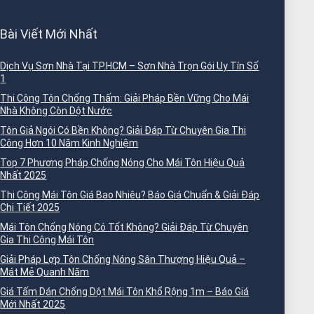
Bài Viết Mới Nhất
Dịch Vụ Sơn Nhà Tại TP.HCM – Sơn Nhà Trọn Gói Uy Tín Số
1
Thi Công Tôn Chống Thấm: Giải Pháp Bền Vững Cho Mái
Nhà Không Còn Dột Nước
Tôn Giả Ngói Có Bền Không? Giải Đáp Từ Chuyên Gia Thi
Công Hơn 10 Năm Kinh Nghiệm
Top 7 Phương Pháp Chống Nóng Cho Mái Tôn Hiệu Quả
Nhất 2025
Thi Công Mái Tôn Giá Bao Nhiêu? Báo Giá Chuẩn & Giải Đáp
Chi Tiết 2025
Mái Tôn Chống Nóng Có Tốt Không? Giải Đáp Từ Chuyên
Gia Thi Công Mái Tôn
Giải Pháp Lợp Tôn Chống Nóng Sân Thượng Hiệu Quả –
Mát Mẻ Quanh Năm
Giá Tấm Dán Chống Dột Mái Tôn Khổ Rộng 1m – Báo Giá
Mới Nhất 2025