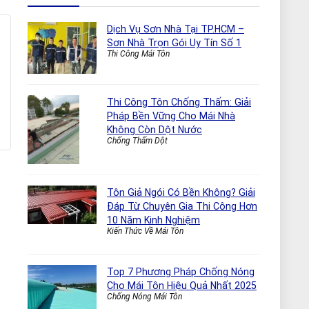
Dịch Vụ Sơn Nhà Tại TP.HCM –
Sơn Nhà Trọn Gói Uy Tín Số 1
Thi Công Mái Tôn
Thi Công Tôn Chống Thấm: Giải
Pháp Bền Vững Cho Mái Nhà
Không Còn Dột Nước
Chống Thấm Dột
Tôn Giả Ngói Có Bền Không? Giải
Đáp Từ Chuyên Gia Thi Công Hơn
10 Năm Kinh Nghiệm
Kiến Thức Về Mái Tôn
Top 7 Phương Pháp Chống Nóng
Cho Mái Tôn Hiệu Quả Nhất 2025
Chống Nóng Mái Tôn