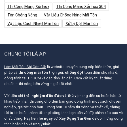
Thi Công Máng Xối Inox
Thi Công Máng Xối Inox 304
Tôn Chống Nóng
Vật Liệu Chống Nóng Mái Tôn
Vật Liệu Cách Nhiệt Mái Tôn
Xử Lý Dột Mái Tôn
CHÚNG TÔI LÀ AI?
Làm Mái Tôn Sài Gòn 24h
là website chuyên cung cấp kiến thức, giải
pháp và
thi công mái tôn trọn gói
,
chống dột
toàn diện cho nhà ở,
công trình tại TP.HCM và các tỉnh lân cận. Cam kết kỹ thuật đúng
chuẩn – thi công bền vững – giá tốt nhất.
Với tiêu chí
trải nghiệm độc đáo và thú vị
mang đến sự hoàn hảo từ
khâu tiếp nhận thi công cho đến bàn giao công trình một cách chuyên
nghiệp, giá tốt cho bạn. Trong hơn 10 năm thi công và thiết kế, chúng
tôi tự tin hoàn thành tốt mọi công trình bạn cần với độ chính xác cao và
chất lượng. Hãy
liên hệ ngay
với
Xây Dựng Sài Gòn
để có những công
trình hoàn hảo và ưng ý nhất.