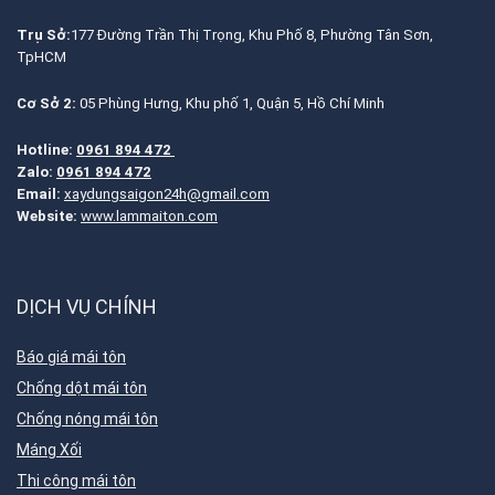
Trụ Sở:
177 Đường Trần Thị Trọng, Khu Phố 8, Phường Tân Sơn,
TpHCM
Cơ Sở 2:
05 Phùng Hưng, Khu phố 1, Quận 5, Hồ Chí Minh
Hotline:
0961 894 472
Zalo:
0961 894 472
Email:
xaydungsaigon24h@gmail.com
Website:
www.lammaiton.com
DỊCH VỤ CHÍNH
Báo giá mái tôn
Chống dột mái tôn
Chống nóng mái tôn
Máng Xối
Thi công mái tôn