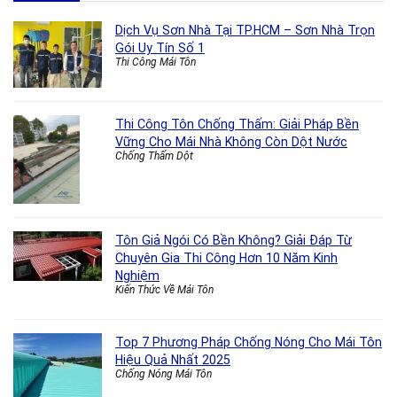
Dịch Vụ Sơn Nhà Tại TP.HCM – Sơn Nhà Trọn
Gói Uy Tín Số 1
Thi Công Mái Tôn
Thi Công Tôn Chống Thấm: Giải Pháp Bền
Vững Cho Mái Nhà Không Còn Dột Nước
Chống Thấm Dột
Tôn Giả Ngói Có Bền Không? Giải Đáp Từ
Chuyên Gia Thi Công Hơn 10 Năm Kinh
Nghiệm
Kiến Thức Về Mái Tôn
Top 7 Phương Pháp Chống Nóng Cho Mái Tôn
Hiệu Quả Nhất 2025
Chống Nóng Mái Tôn