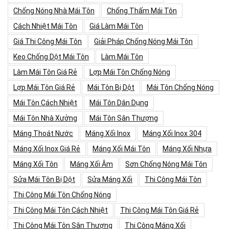
Chống Nóng Nhà Mái Tôn
Chống Thấm Mái Tôn
Cách Nhiệt Mái Tôn
Giá Làm Mái Tôn
Giá Thi Công Mái Tôn
Giải Pháp Chống Nóng Mái Tôn
Keo Chống Dột Mái Tôn
Làm Mái Tôn
Làm Mái Tôn Giá Rẻ
Lợp Mái Tôn Chống Nóng
Lợp Mái Tôn Giá Rẻ
Mái Tôn Bị Dột
Mái Tôn Chống Nóng
Mái Tôn Cách Nhiệt
Mái Tôn Dân Dụng
Mái Tôn Nhà Xưởng
Mái Tôn Sân Thượng
Máng Thoát Nước
Máng Xối Inox
Máng Xối Inox 304
Máng Xối Inox Giá Rẻ
Máng Xối Mái Tôn
Máng Xối Nhựa
Máng Xối Tôn
Máng Xối Âm
Sơn Chống Nóng Mái Tôn
Sửa Mái Tôn Bị Dột
Sửa Máng Xối
Thi Công Mái Tôn
Thi Công Mái Tôn Chống Nóng
Thi Công Mái Tôn Cách Nhiệt
Thi Công Mái Tôn Giá Rẻ
Thi Công Mái Tôn Sân Thượng
Thi Công Máng Xối