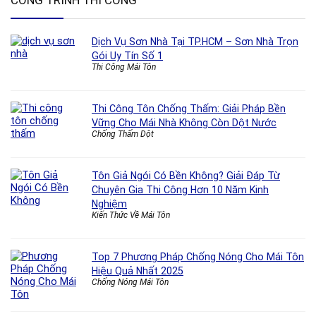
CÔNG TRÌNH THI CÔNG
Dịch Vụ Sơn Nhà Tại TP.HCM – Sơn Nhà Trọn
Gói Uy Tín Số 1
Thi Công Mái Tôn
Thi Công Tôn Chống Thấm: Giải Pháp Bền
Vững Cho Mái Nhà Không Còn Dột Nước
Chống Thấm Dột
Tôn Giả Ngói Có Bền Không? Giải Đáp Từ
Chuyên Gia Thi Công Hơn 10 Năm Kinh
Nghiệm
Kiến Thức Về Mái Tôn
Top 7 Phương Pháp Chống Nóng Cho Mái Tôn
Hiệu Quả Nhất 2025
Chống Nóng Mái Tôn