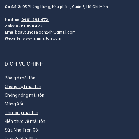
Cơ Sở 2:
05 Phùng Hưng, Khu phố 1, Quận 5, Hồ Chí Minh
Hotline:
0961 894 472
Zalo:
0961 894 472
Email:
xaydungsaigon24h@gmail.com
Website:
www.lammaiton.com
DỊCH VỤ CHÍNH
Báo giá mái tôn
Chống dột mái tôn
Chống nóng mái tôn
Máng Xối
Thi công mái tôn
Kiến thức về mái tôn
Sửa Nhà Trọn Gói
Dịch Vụ Sơn Nhà