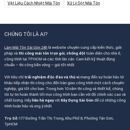
Vật Liệu Cách Nhiệt Mái Tôn
Xử Lý Dột Mái Tôn
CHÚNG TÔI LÀ AI?
Làm Mái Tôn Sài Gòn 24h
là website chuyên cung cấp kiến thức, giải
pháp và
thi công mái tôn trọn gói
,
chống dột
toàn diện cho nhà ở,
công trình tại TP.HCM và các tỉnh lân cận. Cam kết kỹ thuật đúng
chuẩn – thi công bền vững – giá tốt nhất.
Với tiêu chí
trải nghiệm độc đáo và thú vị
mang đến sự hoàn hảo từ
khâu tiếp nhận thi công cho đến bàn giao công trình một cách chuyên
nghiệp, giá tốt cho bạn. Trong hơn 10 năm thi công và thiết kế, chúng
tôi tự tin hoàn thành tốt mọi công trình bạn cần với độ chính xác cao và
chất lượng. Hãy
liên hệ ngay
với
Xây Dựng Sài Gòn
để có những công
trình hoàn hảo và ưng ý nhất.
Trụ Sở:
177 Đường Trần Thị Trọng, Khu Phố 8, Phường Tân Sơn,
TpHCM