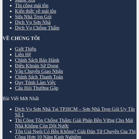
Thi công mái tôn
Kiến thức về mái tôn
Sửa Nhà Trọn Gói
Dịch Vụ Sơn Nhà
Dịch Vụ Chống Thấm
VỀ CHÚNG TÔI
Giới Thiệu
Liên Hệ
Chính Sách Bảo Hành
Điều Khoản Sử Dụng
Vận Chuyển Giao Nhận
Chính Sách Thanh Toán
Quy Trình Làm Việc
Câu Hỏi Thường Gặp
Bài Viết Mới Nhất
Dịch Vụ Sơn Nhà Tại TP.HCM – Sơn Nhà Trọn Gói Uy Tín
Số 1
Thi Công Tôn Chống Thấm: Giải Pháp Bền Vững Cho Mái
Nhà Không Còn Dột Nước
Tôn Giả Ngói Có Bền Không? Giải Đáp Từ Chuyên Gia Thi
Công Hơn 10 Năm Kinh Nghiệm