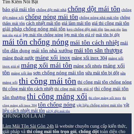
Tìm Kiếm Nổi Bật
chống dột mái tôn
báo giá mái tôn
chống dột mái nhà
chống
chống nóng mái tôn
chống
dột máng xối
chống nóng nhà mái tôn
cách nhiệt mái tôn
giá làm mái tôn
giá thi công mái tôn
thấm mái tôn
giải pháp chống nóng mái tôn
keo chống dột mái tôn
làm mái tôn
làm
lợp mái tôn chống nóng
lợp mái tôn giá rẻ
mái tôn bị dột
mái tôn giá rẻ
mái tôn chống nóng
mái tôn cách nhiệt
mái
mái tôn sân thượng
mái tôn nhà xưởng
tôn dân dụng
máng xối inox
máng thoát nước
máng xối inox 304
máng xối
máng xối mái tôn
máng xối
máng xối nhựa
inox giá rẻ
tôn
sơn chống nóng mái tôn
sửa mái tôn bị dột
máng xối âm
sửa
thi công mái tôn
thi công mái tôn chống nóng
máng xối
thi công mái tôn
thi công mái tôn cách nhiệt
thi công mái tôn giá rẻ
thi công máng xối
sân thượng
thi công máng xối inox
thi
tôn chống nóng
vật
vật liệu chống nóng mái tôn
công máng xối inox 304
liệu cách nhiệt mái tôn
xử lý dột mái tôn
CHÚNG TÔI LÀ AI?
Làm Mái Tôn Sài Gòn 24h
là website chuyên cung cấp kiến thức,
giải pháp và
thi công mái tôn trọn gói
,
chống dột
toàn diện cho