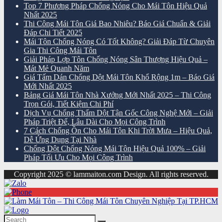
Top 7 Phương Pháp Chống Nóng Cho Mái Tôn Hiệu Quả
Nhất 2025
Thi Công Mái Tôn Giá Bao Nhiêu? Báo Giá Chuẩn & Giải
Đáp Chi Tiết 2025
Mái Tôn Chống Nóng Có Tốt Không? Giải Đáp Từ Chuyên
Gia Thi Công Mái Tôn
Giải Pháp Lợp Tôn Chống Nóng Sân Thượng Hiệu Quả –
Mát Mẻ Quanh Năm
Giá Tấm Dán Chống Dột Mái Tôn Khổ Rộng 1m – Báo Giá
Mới Nhất 2025
Bảng Giá Mái Tôn Nhà Xưởng Mới Nhất 2025 – Thi Công
Trọn Gói, Tiết Kiệm Chi Phí
Dịch Vụ Chống Thấm Dột Tận Gốc Công Nghệ Mới – Giải
Pháp Triệt Để, Lâu Dài Cho Mọi Công Trình
7 Cách Chống Ồn Cho Mái Tôn Khi Trời Mưa – Hiệu Quả,
Dễ Ứng Dụng Tại Nhà
Chống Dột Chống Nóng Mái Tôn Hiệu Quả 100% – Giải
Pháp Tối Ưu Cho Mọi Công Trình
Copyright 2025 © lammaiton.com Design. All rights reserved.