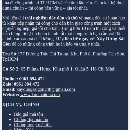
nhà ở, công trình tại TP.HCM và các tỉnh lân cận. Cam kết kỹ thuật
đúng chuẩn – thi công bền vững – giá tốt nhất.
Với tiêu chí
trải nghiệm độc đáo và thú vị
mang đến sự hoàn hảo
từ khâu tiếp nhận thi công cho đến bàn giao công trình một cách
chuyên nghiệp, giá tốt cho bạn. Trong hơn 10 năm thi công và thiết
kế, chúng tôi tự tin hoàn thành tốt mọi công trình bạn cần với độ
chính xác cao và chất lượng. Hãy
liên hệ ngay
với
Xây Dựng Sài
Gòn
để có những công trình hoàn hảo và ưng ý nhất.
Trụ Sở:
177 Đường Trần Thị Trọng, Khu Phố 8, Phường Tân Sơn,
TpHCM
Cơ Sở 2:
05 Phùng Hưng, Khu phố 1, Quận 5, Hồ Chí Minh
Hotline:
0961 894 472
Zalo:
0961 894 472
Email:
xaydungsaigon24h@gmail.com
Website:
www.lammaiton.com
DỊCH VỤ CHÍNH
Báo giá mái tôn
Chống dột mái tôn
Chống nóng mái tôn
Máng Xối