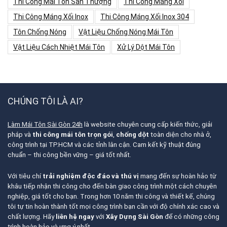
Thi Công Mái Tôn Sân Thượng
Thi Công Máng Xối
Thi Công Máng Xối Inox
Thi Công Máng Xối Inox 304
Tôn Chống Nóng
Vật Liệu Chống Nóng Mái Tôn
Vật Liệu Cách Nhiệt Mái Tôn
Xử Lý Dột Mái Tôn
CHÚNG TÔI LÀ AI?
Làm Mái Tôn Sài Gòn 24h
là website chuyên cung cấp kiến thức, giải
pháp và
thi công mái tôn trọn gói
,
chống dột
toàn diện cho nhà ở,
công trình tại TP.HCM và các tỉnh lân cận. Cam kết kỹ thuật đúng
chuẩn – thi công bền vững – giá tốt nhất.
Với tiêu chí
trải nghiệm độc đáo và thú vị
mang đến sự hoàn hảo từ
khâu tiếp nhận thi công cho đến bàn giao công trình một cách chuyên
nghiệp, giá tốt cho bạn. Trong hơn 10 năm thi công và thiết kế, chúng
tôi tự tin hoàn thành tốt mọi công trình bạn cần với độ chính xác cao và
chất lượng. Hãy
liên hệ ngay
với
Xây Dựng Sài Gòn
để có những công
trình hoàn hảo và ưng ý nhất.