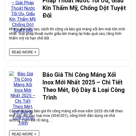
Pháp Thoát Nước Tối Ưu, Giấu
Kín Thẩm Mỹ, Chống Dột Tuyệt
Đối
Khám phá cấu tạo, cách thi công và báo giá máng xối âm mái tôn mới
nhất. Giải pháp thoát nước giấu kín mang lại hiệu quả cao, tăng tính
thẩm mỹ và hạn chế dột ...
READ MORE +
Báo Giá Thi Công Máng Xối
Inox Mới Nhất 2025 – Chi Tiết
Theo Mét, Độ Dày & Loại Công
Trình
Cập nhật bảng báo giá thi công máng xối inox năm 2025 chi tiết theo
mét dài, độ dày, loại inox (304/201), công trình dân dụng và nhà
xưởng. Cam kết rõ ràng, ...
READ MORE +