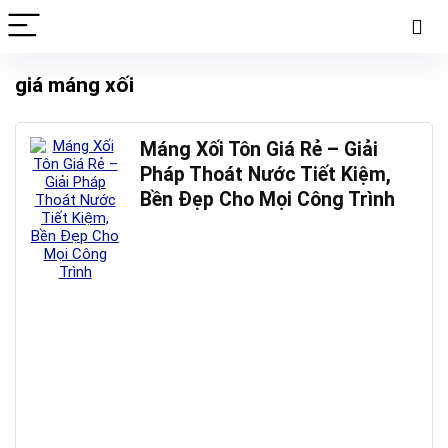
giá máng xối
Máng Xối Tôn Giá Rẻ – Giải
Pháp Thoát Nước Tiết Kiệm,
Bền Đẹp Cho Mọi Công Trình