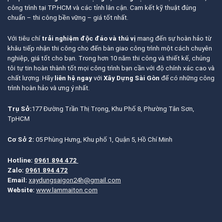
công trình tại TP.HCM và các tỉnh lân cận. Cam kết kỹ thuật đúng
chuẩn – thi công bền vững – giá tốt nhất.
Với tiêu chí
trải nghiệm độc đáo và thú vị
mang đến sự hoàn hảo từ
khâu tiếp nhận thi công cho đến bàn giao công trình một cách chuyên
nghiệp, giá tốt cho bạn. Trong hơn 10 năm thi công và thiết kế, chúng
tôi tự tin hoàn thành tốt mọi công trình bạn cần với độ chính xác cao và
chất lượng. Hãy
liên hệ ngay
với
Xây Dựng Sài Gòn
để có những công
trình hoàn hảo và ưng ý nhất.
Trụ Sở:
177 Đường Trần Thị Trọng, Khu Phố 8, Phường Tân Sơn,
TpHCM
Cơ Sở 2:
05 Phùng Hưng, Khu phố 1, Quận 5, Hồ Chí Minh
Hotline:
0961 894 472
Zalo:
0961 894 472
Email:
xaydungsaigon24h@gmail.com
Website:
www.lammaiton.com