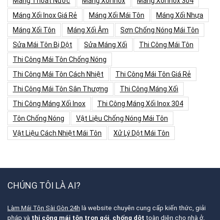
Máng Thoát Nước
Máng Xối Inox
Máng Xối Inox 304
Máng Xối Inox Giá Rẻ
Máng Xối Mái Tôn
Máng Xối Nhựa
Máng Xối Tôn
Máng Xối Âm
Sơn Chống Nóng Mái Tôn
Sửa Mái Tôn Bị Dột
Sửa Máng Xối
Thi Công Mái Tôn
Thi Công Mái Tôn Chống Nóng
Thi Công Mái Tôn Cách Nhiệt
Thi Công Mái Tôn Giá Rẻ
Thi Công Mái Tôn Sân Thượng
Thi Công Máng Xối
Thi Công Máng Xối Inox
Thi Công Máng Xối Inox 304
Tôn Chống Nóng
Vật Liệu Chống Nóng Mái Tôn
Vật Liệu Cách Nhiệt Mái Tôn
Xử Lý Dột Mái Tôn
CHÚNG TÔI LÀ AI?
Làm Mái Tôn Sài Gòn 24h
là website chuyên cung cấp kiến thức, giải
pháp và
thi công mái tôn trọn gói
,
chống dột
toàn diện cho nhà ở,