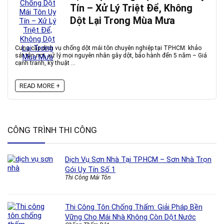
Tín – Xử Lý Triệt Để, Không
Dột Lại Trong Mùa Mưa
Cung cấp dịch vụ chống dột mái tôn chuyên nghiệp tại TP.HCM: khảo
sát tận nơi, xử lý mọi nguyên nhân gây dột, bảo hành đến 5 năm – Giá
cạnh tranh, kỹ thuật ...
READ MORE +
CÔNG TRÌNH THI CÔNG
Dịch Vụ Sơn Nhà Tại TP.HCM – Sơn Nhà Trọn
Gói Uy Tín Số 1
Thi Công Mái Tôn
Thi Công Tôn Chống Thấm: Giải Pháp Bền
Vững Cho Mái Nhà Không Còn Dột Nước