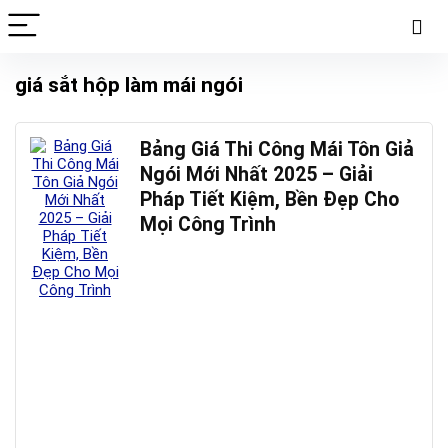
giá sắt hộp làm mái ngói
Bảng Giá Thi Công Mái Tôn Giả
Ngói Mới Nhất 2025 – Giải
Pháp Tiết Kiệm, Bền Đẹp Cho
Mọi Công Trình