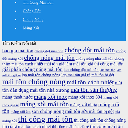
Thi Công Mái Tôn
Chống Dột
Chống Nóng
Máng Xối
Tìm Kiếm Nổi Bật
chống dột mái tôn
báo giá mái tôn
chống dột mái nhà
chống
chống nóng mái tôn
chống
dột máng xối
chống nóng nhà mái tôn
cách nhiệt mái tôn
giá làm mái tôn
giá thi công mái tôn
thấm mái tôn
giải pháp chống nóng mái tôn
keo chống dột mái tôn
làm mái tôn
làm
lợp mái tôn chống nóng
lợp mái tôn giá rẻ
mái tôn bị dột
mái tôn giá rẻ
mái tôn chống nóng
mái tôn cách nhiệt
mái
mái tôn sân thượng
mái tôn nhà xưởng
tôn dân dụng
máng xối inox
máng thoát nước
máng xối inox 304
máng xối
máng xối mái tôn
máng xối
máng xối nhựa
inox giá rẻ
tôn
sơn chống nóng mái tôn
sửa mái tôn bị dột
máng xối âm
sửa
thi công mái tôn
thi công mái tôn chống nóng
máng xối
thi công mái tôn
thi công mái tôn cách nhiệt
thi công mái tôn giá rẻ