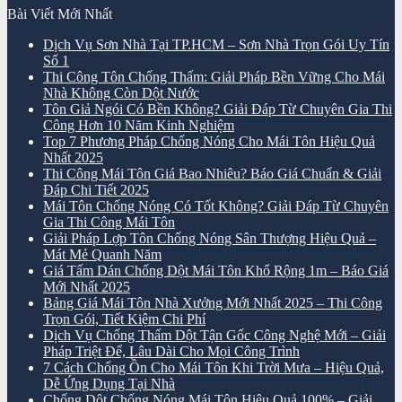
Bài Viết Mới Nhất
Dịch Vụ Sơn Nhà Tại TP.HCM – Sơn Nhà Trọn Gói Uy Tín
Số 1
Thi Công Tôn Chống Thấm: Giải Pháp Bền Vững Cho Mái
Nhà Không Còn Dột Nước
Tôn Giả Ngói Có Bền Không? Giải Đáp Từ Chuyên Gia Thi
Công Hơn 10 Năm Kinh Nghiệm
Top 7 Phương Pháp Chống Nóng Cho Mái Tôn Hiệu Quả
Nhất 2025
Thi Công Mái Tôn Giá Bao Nhiêu? Báo Giá Chuẩn & Giải
Đáp Chi Tiết 2025
Mái Tôn Chống Nóng Có Tốt Không? Giải Đáp Từ Chuyên
Gia Thi Công Mái Tôn
Giải Pháp Lợp Tôn Chống Nóng Sân Thượng Hiệu Quả –
Mát Mẻ Quanh Năm
Giá Tấm Dán Chống Dột Mái Tôn Khổ Rộng 1m – Báo Giá
Mới Nhất 2025
Bảng Giá Mái Tôn Nhà Xưởng Mới Nhất 2025 – Thi Công
Trọn Gói, Tiết Kiệm Chi Phí
Dịch Vụ Chống Thấm Dột Tận Gốc Công Nghệ Mới – Giải
Pháp Triệt Để, Lâu Dài Cho Mọi Công Trình
7 Cách Chống Ồn Cho Mái Tôn Khi Trời Mưa – Hiệu Quả,
Dễ Ứng Dụng Tại Nhà
Chống Dột Chống Nóng Mái Tôn Hiệu Quả 100% – Giải