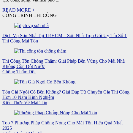
READ MORE +
CÔNG TRÌNH THI CÔNG
Dịch Vụ Sơn Nhà Tại TP.HCM – Sơn Nhà Trọn Gói Uy Tín Số 1
Thi Công Mái Tôn
Thi Công Tôn Chống Thấm: Giải Pháp Bền Vững Cho Mái Nhà
Không Còn Dột Nước
Chống Thấm Dột
Tôn Giả Ngói Có Bền Không? Giải Đáp Từ Chuyên Gia Thi Công
Hơn 10 Năm Kinh Nghiệm
Kiến Thức Về Mái Tôn
Top 7 Phương Pháp Chống Nóng Cho Mái Tôn Hiệu Quả Nhất
2025