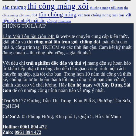
thi công máng xối
sân thượng
thi công máng xối inox
thi
tôn chống nóng
vật
vật liệu chống nóng mái tôn
công máng xối inox 304
liệu cách nhiệt mái tôn
xử lý dột mái tôn
CHÚNG TÔI LÀ AI?
Làm Mái Tôn Sài Gòn 24h
là website chuyên cung cấp kiến thức,
giải pháp và
thi công mái tôn trọn gói
,
chống dột
toàn diện cho
nhà ở, công trình tại TP.HCM và các tỉnh lân cận. Cam kết kỹ thuật
đúng chuẩn – thi công bền vững – giá tốt nhất.
Với tiêu chí
trải nghiệm độc đáo và thú vị
mang đến sự hoàn hảo
từ khâu tiếp nhận thi công cho đến bàn giao công trình một cách
chuyên nghiệp, giá tốt cho bạn. Trong hơn 10 năm thi công và thiết
kế, chúng tôi tự tin hoàn thành tốt mọi công trình bạn cần với độ
chính xác cao và chất lượng. Hãy
liên hệ ngay
với
Xây Dựng Sài
Gòn
để có những công trình hoàn hảo và ưng ý nhất.
Trụ Sở:
177 Đường Trần Thị Trọng, Khu Phố 8, Phường Tân Sơn,
TpHCM
Cơ Sở 2:
05 Phùng Hưng, Khu phố 1, Quận 5, Hồ Chí Minh
Hotline:
0961 894 472
Zalo:
0961 894 472