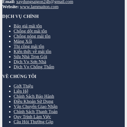
Email:
xaydungsaigon24h@gmail.com
Website:
www.lammaiton.com
DỊCH VỤ CHÍNH
Báo giá mái tôn
Chống dột mái tôn
Chống nóng mái tôn
Máng Xối
Thi công mái tôn
Kiến thức về mái tôn
Sửa Nhà Trọn Gói
Dịch Vụ Sơn Nhà
Dịch Vụ Chống Thấm
VỀ CHÚNG TÔI
Giới Thiệu
Liên Hệ
Chính Sách Bảo Hành
Điều Khoản Sử Dụng
Vận Chuyển Giao Nhận
Chính Sách Thanh Toán
Quy Trình Làm Việc
Câu Hỏi Thường Gặp