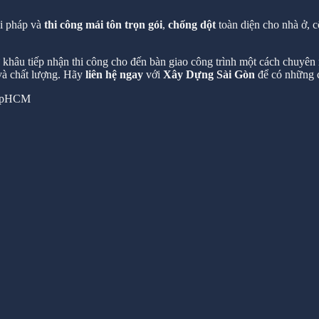
ải pháp và
thi công mái tôn trọn gói
,
chống dột
toàn diện cho nhà ở, c
hâu tiếp nhận thi công cho đến bàn giao công trình một cách chuyên n
 và chất lượng. Hãy
liên hệ ngay
với
Xây Dựng Sài Gòn
để có những c
 TpHCM