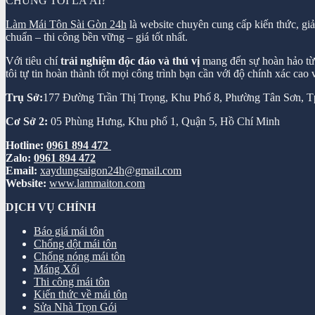
CHÚNG TÔI LÀ AI?
Làm Mái Tôn Sài Gòn 24h
là website chuyên cung cấp kiến thức, gi
chuẩn – thi công bền vững – giá tốt nhất.
Với tiêu chí
trải nghiệm độc đáo và thú vị
mang đến sự hoàn hảo từ k
tôi tự tin hoàn thành tốt mọi công trình bạn cần với độ chính xác cao
Trụ Sở:
177 Đường Trần Thị Trọng, Khu Phố 8, Phường Tân Sơn,
Cơ Sở 2:
05 Phùng Hưng, Khu phố 1, Quận 5, Hồ Chí Minh
Hotline:
0961 894 472
Zalo:
0961 894 472
Email:
xaydungsaigon24h@gmail.com
Website:
www.lammaiton.com
DỊCH VỤ CHÍNH
Báo giá mái tôn
Chống dột mái tôn
Chống nóng mái tôn
Máng Xối
Thi công mái tôn
Kiến thức về mái tôn
Sửa Nhà Trọn Gói