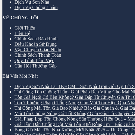
Dịch Vụ Sơn Nhà
Dịch Vụ Chống Thấm
VỀ CHÚNG TÔI
Giới Thiệu
Liên Hệ
Chính Sách Bảo Hành
Điều Khoản Sử Dụng
Vận Chuyển Giao Nhận
Chính Sách Thanh Toán
Quy Trình Làm Việc
Câu Hỏi Thường Gặp
Bài Viết Mới Nhất
Dịch Vụ Sơn Nhà Tại TP.HCM – Sơn Nhà Trọn Gói Uy Tín S
Thi Công Tôn Chống Thấm: Giải Pháp Bền Vững Cho Mái 
Tôn Giả Ngói Có Bền Không? Giải Đáp Từ Chuyên Gia Thi
Top 7 Phương Pháp Chống Nóng Cho Mái Tôn Hiệu Quả Nhấ
Thi Công Mái Tôn Giá Bao Nhiêu? Báo Giá Chuẩn & Giải Đáp
Mái Tôn Chống Nóng Có Tốt Không? Giải Đáp Từ Chuyên G
Giải Pháp Lợp Tôn Chống Nóng Sân Thượng Hiệu Quả – M
Giá Tấm Dán Chống Dột Mái Tôn Khổ Rộng 1m – Báo Giá M
Bảng Giá Mái Tôn Nhà Xưởng Mới Nhất 2025 – Thi Công Trọn