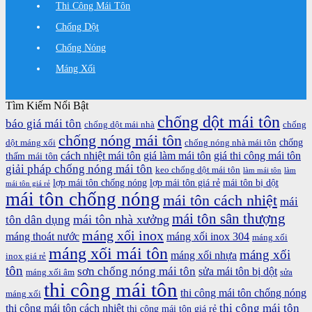
Thi Công Mái Tôn
Chống Dột
Chống Nóng
Máng Xối
Tìm Kiếm Nổi Bật
chống dột mái tôn
báo giá mái tôn
chống dột mái nhà
chống
chống nóng mái tôn
chống
dột máng xối
chống nóng nhà mái tôn
cách nhiệt mái tôn
giá làm mái tôn
giá thi công mái tôn
thấm mái tôn
giải pháp chống nóng mái tôn
keo chống dột mái tôn
làm mái tôn
làm
lợp mái tôn chống nóng
lợp mái tôn giá rẻ
mái tôn bị dột
mái tôn giá rẻ
mái tôn chống nóng
mái tôn cách nhiệt
mái
mái tôn sân thượng
mái tôn nhà xưởng
tôn dân dụng
máng xối inox
máng thoát nước
máng xối inox 304
máng xối
máng xối mái tôn
máng xối
máng xối nhựa
inox giá rẻ
tôn
sơn chống nóng mái tôn
sửa mái tôn bị dột
máng xối âm
sửa
thi công mái tôn
thi công mái tôn chống nóng
máng xối
thi công mái tôn
thi công mái tôn cách nhiệt
thi công mái tôn giá rẻ