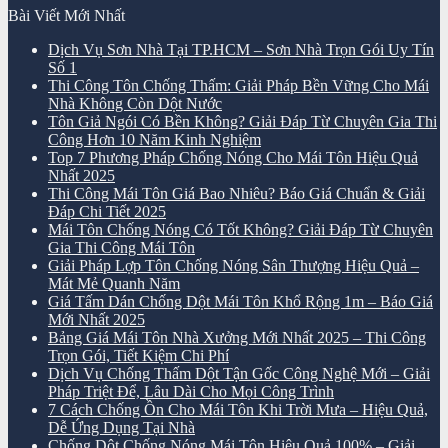
Bài Viết Mới Nhất
Dịch Vụ Sơn Nhà Tại TP.HCM – Sơn Nhà Trọn Gói Uy Tín
Số 1
Thi Công Tôn Chống Thấm: Giải Pháp Bền Vững Cho Mái
Nhà Không Còn Dột Nước
Tôn Giả Ngói Có Bền Không? Giải Đáp Từ Chuyên Gia Thi
Công Hơn 10 Năm Kinh Nghiệm
Top 7 Phương Pháp Chống Nóng Cho Mái Tôn Hiệu Quả
Nhất 2025
Thi Công Mái Tôn Giá Bao Nhiêu? Báo Giá Chuẩn & Giải
Đáp Chi Tiết 2025
Mái Tôn Chống Nóng Có Tốt Không? Giải Đáp Từ Chuyên
Gia Thi Công Mái Tôn
Giải Pháp Lợp Tôn Chống Nóng Sân Thượng Hiệu Quả –
Mát Mẻ Quanh Năm
Giá Tấm Dán Chống Dột Mái Tôn Khổ Rộng 1m – Báo Giá
Mới Nhất 2025
Bảng Giá Mái Tôn Nhà Xưởng Mới Nhất 2025 – Thi Công
Trọn Gói, Tiết Kiệm Chi Phí
Dịch Vụ Chống Thấm Dột Tận Gốc Công Nghệ Mới – Giải
Pháp Triệt Để, Lâu Dài Cho Mọi Công Trình
7 Cách Chống Ồn Cho Mái Tôn Khi Trời Mưa – Hiệu Quả,
Dễ Ứng Dụng Tại Nhà
Chống Dột Chống Nóng Mái Tôn Hiệu Quả 100% – Giải