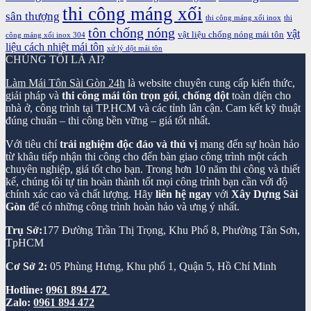
thi công máng xối
sân thượng
thi công máng xối inox
thi
tôn chống nóng
vật
vật liệu chống nóng mái tôn
công máng xối inox 304
liệu cách nhiệt mái tôn
xử lý dột mái tôn
CHÚNG TÔI LÀ AI?
Làm Mái Tôn Sài Gòn 24h
là website chuyên cung cấp kiến thức,
giải pháp và
thi công mái tôn trọn gói
,
chống dột
toàn diện cho
nhà ở, công trình tại TP.HCM và các tỉnh lân cận. Cam kết kỹ thuật
đúng chuẩn – thi công bền vững – giá tốt nhất.
Với tiêu chí
trải nghiệm độc đáo và thú vị
mang đến sự hoàn hảo
từ khâu tiếp nhận thi công cho đến bàn giao công trình một cách
chuyên nghiệp, giá tốt cho bạn. Trong hơn 10 năm thi công và thiết
kế, chúng tôi tự tin hoàn thành tốt mọi công trình bạn cần với độ
chính xác cao và chất lượng. Hãy
liên hệ ngay
với
Xây Dựng Sài
Gòn
để có những công trình hoàn hảo và ưng ý nhất.
Trụ Sở:
177 Đường Trần Thị Trọng, Khu Phố 8, Phường Tân Sơn,
TpHCM
Cơ Sở 2:
05 Phùng Hưng, Khu phố 1, Quận 5, Hồ Chí Minh
Hotline:
0961 894 472
Zalo:
0961 894 472