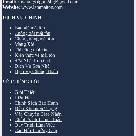
Email:
xaydungsaigon24h@gmail.com
Website:
www.lammaiton.com
DỊCH VỤ CHÍNH
Báo giá mái tôn
Chống dột mái tôn
Chống nóng mái tôn
Máng Xối
Thi công mái tôn
Kiến thức về mái tôn
Sửa Nhà Trọn Gói
Dịch Vụ Sơn Nhà
Dịch Vụ Chống Thấm
VỀ CHÚNG TÔI
Giới Thiệu
Liên Hệ
Chính Sách Bảo Hành
Điều Khoản Sử Dụng
Vận Chuyển Giao Nhận
Chính Sách Thanh Toán
Quy Trình Làm Việc
Câu Hỏi Thường Gặp