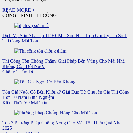
READ MORE +
CÔNG TRÌNH THI CÔNG
Dịch Vụ Sơn Nhà Tại TP.HCM – Sơn Nhà Trọn Gói Uy Tín Số 1
Thi Công Mái Tôn
Thi Công Tôn Chống Thấm: Giải Pháp Bền Vững Cho Mái Nhà
Không Còn Dột Nước
Chống Thấm Dột
Tôn Giả Ngói Có Bền Không? Giải Đáp Từ Chuyên Gia Thi Công
Hơn 10 Năm Kinh Nghiệm
Kiến Thức Về Mái Tôn
Top 7 Phương Pháp Chống Nóng Cho Mái Tôn Hiệu Quả Nhất
2025