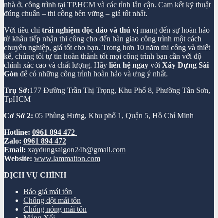
nhà ở, công trình tại TP.HCM và các tỉnh lân cận. Cam kết kỹ thuật
đúng chuẩn – thi công bền vững – giá tốt nhất.
Với tiêu chí
trải nghiệm độc đáo và thú vị
mang đến sự hoàn hảo
từ khâu tiếp nhận thi công cho đến bàn giao công trình một cách
chuyên nghiệp, giá tốt cho bạn. Trong hơn 10 năm thi công và thiết
kế, chúng tôi tự tin hoàn thành tốt mọi công trình bạn cần với độ
chính xác cao và chất lượng. Hãy
liên hệ ngay
với
Xây Dựng Sài
Gòn
để có những công trình hoàn hảo và ưng ý nhất.
Trụ Sở:
177 Đường Trần Thị Trọng, Khu Phố 8, Phường Tân Sơn,
TpHCM
Cơ Sở 2:
05 Phùng Hưng, Khu phố 1, Quận 5, Hồ Chí Minh
Hotline:
0961 894 472
Zalo:
0961 894 472
Email:
xaydungsaigon24h@gmail.com
Website:
www.lammaiton.com
DỊCH VỤ CHÍNH
Báo giá mái tôn
Chống dột mái tôn
Chống nóng mái tôn
Máng Xối