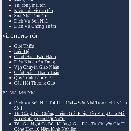
Thi công mái tôn
Kiến thức về mái tôn
Sửa Nhà Trọn Gói
Dịch Vụ Sơn Nhà
Dịch Vụ Chống Thấm
VỀ CHÚNG TÔI
Giới Thiệu
Liên Hệ
Chính Sách Bảo Hành
Điều Khoản Sử Dụng
Vận Chuyển Giao Nhận
Chính Sách Thanh Toán
Quy Trình Làm Việc
Câu Hỏi Thường Gặp
Bài Viết Mới Nhất
Dịch Vụ Sơn Nhà Tại TP.HCM – Sơn Nhà Trọn Gói Uy Tín
Số 1
Thi Công Tôn Chống Thấm: Giải Pháp Bền Vững Cho Mái
Nhà Không Còn Dột Nước
Tôn Giả Ngói Có Bền Không? Giải Đáp Từ Chuyên Gia Thi
Công Hơn 10 Năm Kinh Nghiệm