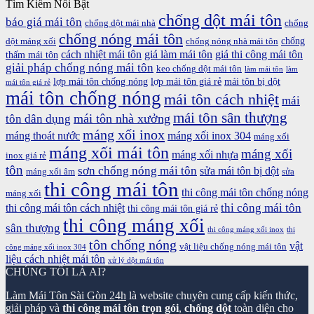
Tìm Kiếm Nổi Bật
chống dột mái tôn
báo giá mái tôn
chống dột mái nhà
chống
chống nóng mái tôn
chống
dột máng xối
chống nóng nhà mái tôn
cách nhiệt mái tôn
giá làm mái tôn
giá thi công mái tôn
thấm mái tôn
giải pháp chống nóng mái tôn
keo chống dột mái tôn
làm mái tôn
làm
lợp mái tôn chống nóng
lợp mái tôn giá rẻ
mái tôn bị dột
mái tôn giá rẻ
mái tôn chống nóng
mái tôn cách nhiệt
mái
mái tôn sân thượng
mái tôn nhà xưởng
tôn dân dụng
máng xối inox
máng thoát nước
máng xối inox 304
máng xối
máng xối mái tôn
máng xối
máng xối nhựa
inox giá rẻ
tôn
sơn chống nóng mái tôn
sửa mái tôn bị dột
máng xối âm
sửa
thi công mái tôn
thi công mái tôn chống nóng
máng xối
thi công mái tôn
thi công mái tôn cách nhiệt
thi công mái tôn giá rẻ
thi công máng xối
sân thượng
thi công máng xối inox
thi
tôn chống nóng
vật
vật liệu chống nóng mái tôn
công máng xối inox 304
liệu cách nhiệt mái tôn
xử lý dột mái tôn
CHÚNG TÔI LÀ AI?
Làm Mái Tôn Sài Gòn 24h
là website chuyên cung cấp kiến thức,
giải pháp và
thi công mái tôn trọn gói
,
chống dột
toàn diện cho