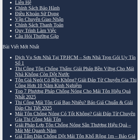
Liên Hệ
Chính Sách Bảo Hành
Điều Khoản Sử Dụng
Vận Chuyển Giao Nhận
Chính Sách Thanh Toán
Quy Trình Làm Việc
Câu Hỏi Thường Gặp
Bài Viết Mới Nhất
Dịch Vụ Sơn Nhà Tại TP.HCM – Sơn Nhà Trọn Gói Uy Tín
Số 1
Thi Công Tôn Chống Thấm: Giải Pháp Bền Vững Cho Mái
Nhà Không Còn Dột Nước
Tôn Giả Ngói Có Bền Không? Giải Đáp Từ Chuyên Gia Thi
Công Hơn 10 Năm Kinh Nghiệm
Top 7 Phương Pháp Chống Nóng Cho Mái Tôn Hiệu Quả
Nhất 2025
Thi Công Mái Tôn Giá Bao Nhiêu? Báo Giá Chuẩn & Giải
Đáp Chi Tiết 2025
Mái Tôn Chống Nóng Có Tốt Không? Giải Đáp Từ Chuyên
Gia Thi Công Mái Tôn
Giải Pháp Lợp Tôn Chống Nóng Sân Thượng Hiệu Quả –
Mát Mẻ Quanh Năm
Giá Tấm Dán Chống Dột Mái Tôn Khổ Rộng 1m – Báo Giá