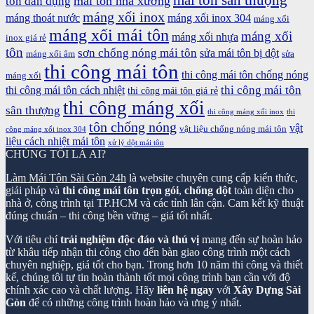
mái tôn sân thượng
mái tôn nhà xưởng
tôn dân dụng
máng xối inox
máng thoát nước
máng xối inox 304
máng xối
máng xối mái tôn
máng xối
máng xối nhựa
inox giá rẻ
tôn
sơn chống nóng mái tôn
sửa mái tôn bị dột
máng xối âm
sửa
thi công mái tôn
thi công mái tôn chống nóng
máng xối
thi công mái tôn
thi công mái tôn cách nhiệt
thi công mái tôn giá rẻ
thi công máng xối
sân thượng
thi công máng xối inox
thi
tôn chống nóng
vật
vật liệu chống nóng mái tôn
công máng xối inox 304
liệu cách nhiệt mái tôn
xử lý dột mái tôn
CHÚNG TÔI LÀ AI?
Làm Mái Tôn Sài Gòn 24h
là website chuyên cung cấp kiến thức,
giải pháp và
thi công mái tôn trọn gói
,
chống dột
toàn diện cho
nhà ở, công trình tại TP.HCM và các tỉnh lân cận. Cam kết kỹ thuật
đúng chuẩn – thi công bền vững – giá tốt nhất.
Với tiêu chí
trải nghiệm độc đáo và thú vị
mang đến sự hoàn hảo
từ khâu tiếp nhận thi công cho đến bàn giao công trình một cách
chuyên nghiệp, giá tốt cho bạn. Trong hơn 10 năm thi công và thiết
kế, chúng tôi tự tin hoàn thành tốt mọi công trình bạn cần với độ
chính xác cao và chất lượng. Hãy
liên hệ ngay
với
Xây Dựng Sài
Gòn
để có những công trình hoàn hảo và ưng ý nhất.