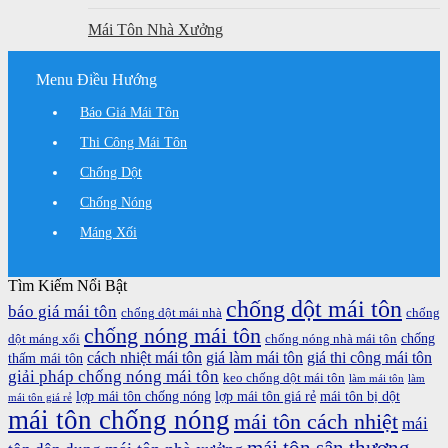
Mái Tôn Nhà Xưởng
Menu Điều Hướng
Báo Giá Mái Tôn
Thi Công Mái Tôn
Chống Dột
Chống Nóng
Máng Xối
Tìm Kiếm Nổi Bật
chống dột mái tôn
báo giá mái tôn
chống dột mái nhà
chống
chống nóng mái tôn
chống
dột máng xối
chống nóng nhà mái tôn
cách nhiệt mái tôn
giá làm mái tôn
giá thi công mái tôn
thấm mái tôn
giải pháp chống nóng mái tôn
keo chống dột mái tôn
làm mái tôn
làm
lợp mái tôn chống nóng
lợp mái tôn giá rẻ
mái tôn bị dột
mái tôn giá rẻ
mái tôn chống nóng
mái tôn cách nhiệt
mái