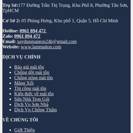
Trụ Sở:
177 Đường Trần Thị Trọng, Khu Phố 8, Phường Tân Sơn,
TpHCM
Cơ Sở 2:
05 Phùng Hưng, Khu phố 1, Quận 5, Hồ Chí Minh
Hotline:
0961 894 472
Zalo:
0961 894 472
Email:
xaydungsaigon24h@gmail.com
Website:
www.lammaiton.com
DỊCH VỤ CHÍNH
Báo giá mái tôn
Chống dột mái tôn
Chống nóng mái tôn
Máng Xối
Thi công mái tôn
Kiến thức về mái tôn
Sửa Nhà Trọn Gói
Dịch Vụ Sơn Nhà
Dịch Vụ Chống Thấm
VỀ CHÚNG TÔI
Giới Thiệu