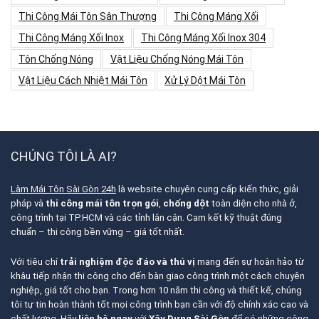
Thi Công Mái Tôn Sân Thượng
Thi Công Máng Xối
Thi Công Máng Xối Inox
Thi Công Máng Xối Inox 304
Tôn Chống Nóng
Vật Liệu Chống Nóng Mái Tôn
Vật Liệu Cách Nhiệt Mái Tôn
Xử Lý Dột Mái Tôn
CHÚNG TÔI LÀ AI?
Làm Mái Tôn Sài Gòn 24h
là website chuyên cung cấp kiến thức, giải
pháp và
thi công mái tôn trọn gói
,
chống dột
toàn diện cho nhà ở,
công trình tại TP.HCM và các tỉnh lân cận. Cam kết kỹ thuật đúng
chuẩn – thi công bền vững – giá tốt nhất.
Với tiêu chí
trải nghiệm độc đáo và thú vị
mang đến sự hoàn hảo từ
khâu tiếp nhận thi công cho đến bàn giao công trình một cách chuyên
nghiệp, giá tốt cho bạn. Trong hơn 10 năm thi công và thiết kế, chúng
tôi tự tin hoàn thành tốt mọi công trình bạn cần với độ chính xác cao và
chất lượng. Hãy
liên hệ ngay
với
Xây Dựng Sài Gòn
để có những công