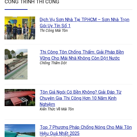
CÔNG TRÌNH THI CÔNG
Dịch Vụ Sơn Nhà Tại TP.HCM – Sơn Nhà Trọn
Gói Uy Tín Số 1
Thi Công Mái Tôn
Thi Công Tôn Chống Thấm: Giải Pháp Bền
Vững Cho Mái Nhà Không Còn Dột Nước
Chống Thấm Dột
Tôn Giả Ngói Có Bền Không? Giải Đáp Từ
Chuyên Gia Thi Công Hơn 10 Năm Kinh
Nghiệm
Kiến Thức Về Mái Tôn
Top 7 Phương Pháp Chống Nóng Cho Mái Tôn
Hiệu Quả Nhất 2025