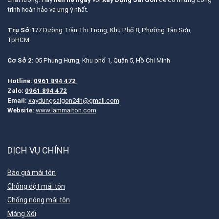
trình hoàn hảo và ưng ý nhất.
Trụ Sở:
177 Đường Trần Thị Trọng, Khu Phố 8, Phường Tân Sơn,
TpHCM
Cơ Sở 2:
05 Phùng Hưng, Khu phố 1, Quận 5, Hồ Chí Minh
Hotline:
0961 894 472
Zalo:
0961 894 472
Email:
xaydungsaigon24h@gmail.com
Website:
www.lammaiton.com
DỊCH VỤ CHÍNH
Báo giá mái tôn
Chống dột mái tôn
Chống nóng mái tôn
Máng Xối