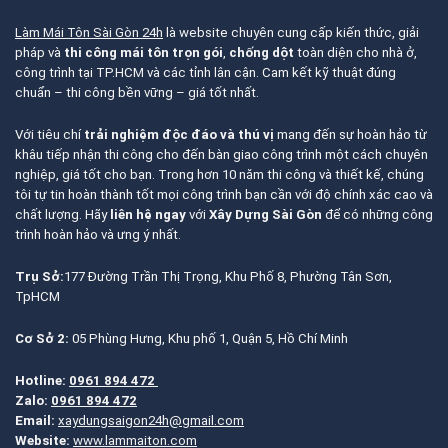
Làm Mái Tôn Sài Gòn 24h
là website chuyên cung cấp kiến thức, giải
pháp và
thi công mái tôn trọn gói
,
chống dột
toàn diện cho nhà ở,
công trình tại TP.HCM và các tỉnh lân cận. Cam kết kỹ thuật đúng
chuẩn – thi công bền vững – giá tốt nhất.
Với tiêu chí
trải nghiệm độc đáo và thú vị
mang đến sự hoàn hảo từ
khâu tiếp nhận thi công cho đến bàn giao công trình một cách chuyên
nghiệp, giá tốt cho bạn. Trong hơn 10 năm thi công và thiết kế, chúng
tôi tự tin hoàn thành tốt mọi công trình bạn cần với độ chính xác cao và
chất lượng. Hãy
liên hệ ngay
với
Xây Dựng Sài Gòn
để có những công
trình hoàn hảo và ưng ý nhất.
Trụ Sở:
177 Đường Trần Thị Trọng, Khu Phố 8, Phường Tân Sơn,
TpHCM
Cơ Sở 2:
05 Phùng Hưng, Khu phố 1, Quận 5, Hồ Chí Minh
Hotline:
0961 894 472
Zalo:
0961 894 472
Email:
xaydungsaigon24h@gmail.com
Website:
www.lammaiton.com