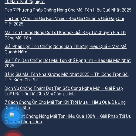
10 Năm Kinh Nghiệm
Top 7 Phương Pháp Chống Nóng Cho Mái Tôn Hiệu Quả Nhất 2025
Thi Công Mái Tôn Giá Bao Nhiêu? Báo Giá Chuẩn & Giải Đáp Chi
Tiết 2025
Mái Tôn Chống Nóng Có Tốt Không? Giải Đáp Từ Chuyên Gia Thi
Công Mái Tôn
Giải Pháp Lợp Tôn Chống Nóng Sân Thượng Hiệu Quả – Mát Mẻ
Quanh Năm
Giá Tấm Dán Chống Dột Mái Tôn Khổ Rộng 1m – Báo Giá Mới Nhất
2025
Bảng Giá Mái Tôn Nhà Xưởng Mới Nhất 2025 – Thi Công Trọn Gói,
Tiết Kiệm Chi Phí
Dịch Vụ Chống Thấm Dột Tận Gốc Công Nghệ Mới – Giải Pháp
Triệt Để, Lâu Dài Cho Mọi Công Trình
7 Cách Chống Ồn Cho Mái Tôn Khi Trời Mưa – Hiệu Quả, Dễ Ứng
Dụng Tại Nhà
Chống Dột Chống Nóng Mái Tôn Hiệu Quả 100% – Giải Pháp Tối Ưu
Cho Mọi Công Trình