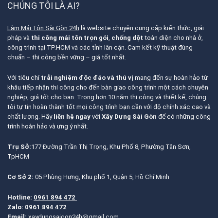
CHÚNG TÔI LÀ AI?
Làm Mái Tôn Sài Gòn 24h
là website chuyên cung cấp kiến thức, giải
pháp và
thi công mái tôn trọn gói
,
chống dột
toàn diện cho nhà ở,
công trình tại TP.HCM và các tỉnh lân cận. Cam kết kỹ thuật đúng
chuẩn – thi công bền vững – giá tốt nhất.
Với tiêu chí
trải nghiệm độc đáo và thú vị
mang đến sự hoàn hảo từ
khâu tiếp nhận thi công cho đến bàn giao công trình một cách chuyên
nghiệp, giá tốt cho bạn. Trong hơn 10 năm thi công và thiết kế, chúng
tôi tự tin hoàn thành tốt mọi công trình bạn cần với độ chính xác cao và
chất lượng. Hãy
liên hệ ngay
với
Xây Dựng Sài Gòn
để có những công
trình hoàn hảo và ưng ý nhất.
Trụ Sở:
177 Đường Trần Thị Trọng, Khu Phố 8, Phường Tân Sơn,
TpHCM
Cơ Sở 2:
05 Phùng Hưng, Khu phố 1, Quận 5, Hồ Chí Minh
Hotline:
0961 894 472
Zalo:
0961 894 472
Email:
xaydungsaigon24h@gmail.com