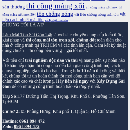
thi công máng xối
sân thượng
thi công máng xối inox
thi
tôn chống nóng
vật
vật liệu chống nóng mái tôn
công máng xối inox 304
liệu cách nhiệt mái tôn
xử lý dột mái tôn
CHÚNG TÔI LÀ AI?
Làm Mái Tôn Sài Gòn 24h
là website chuyên cung cấp kiến thức,
giải pháp và
thi công mái tôn trọn gói
,
chống dột
toàn diện cho
nhà ở, công trình tại TP.HCM và các tỉnh lân cận. Cam kết kỹ thuật
đúng chuẩn – thi công bền vững – giá tốt nhất.
Với tiêu chí
trải nghiệm độc đáo và thú vị
mang đến sự hoàn hảo
từ khâu tiếp nhận thi công cho đến bàn giao công trình một cách
chuyên nghiệp, giá tốt cho bạn. Trong hơn 10 năm thi công và thiết
kế, chúng tôi tự tin hoàn thành tốt mọi công trình bạn cần với độ
chính xác cao và chất lượng. Hãy
liên hệ ngay
với
Xây Dựng Sài
Gòn
để có những công trình hoàn hảo và ưng ý nhất.
Trụ Sở:
177 Đường Trần Thị Trọng, Khu Phố 8, Phường Tân Sơn,
TpHCM
Cơ Sở 2:
05 Phùng Hưng, Khu phố 1, Quận 5, Hồ Chí Minh
Hotline:
0961 894 472
Zalo:
0961 894 472