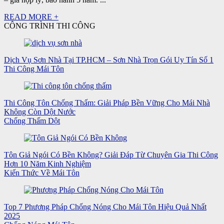
READ MORE +
CÔNG TRÌNH THI CÔNG
Dịch Vụ Sơn Nhà Tại TP.HCM – Sơn Nhà Trọn Gói Uy Tín Số 1
Thi Công Mái Tôn
Thi Công Tôn Chống Thấm: Giải Pháp Bền Vững Cho Mái Nhà
Không Còn Dột Nước
Chống Thấm Dột
Tôn Giả Ngói Có Bền Không? Giải Đáp Từ Chuyên Gia Thi Công
Hơn 10 Năm Kinh Nghiệm
Kiến Thức Về Mái Tôn
Top 7 Phương Pháp Chống Nóng Cho Mái Tôn Hiệu Quả Nhất
2025