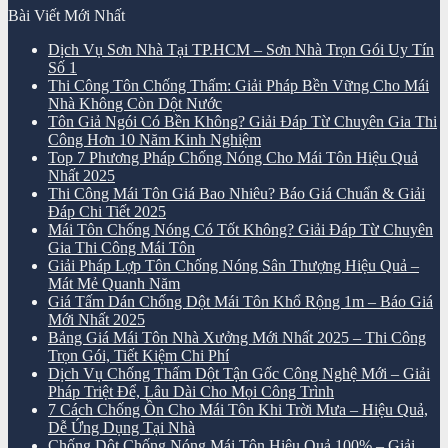
Bài Viết Mới Nhất
Dịch Vụ Sơn Nhà Tại TP.HCM – Sơn Nhà Trọn Gói Uy Tín
Số 1
Thi Công Tôn Chống Thấm: Giải Pháp Bền Vững Cho Mái
Nhà Không Còn Dột Nước
Tôn Giả Ngói Có Bền Không? Giải Đáp Từ Chuyên Gia Thi
Công Hơn 10 Năm Kinh Nghiệm
Top 7 Phương Pháp Chống Nóng Cho Mái Tôn Hiệu Quả
Nhất 2025
Thi Công Mái Tôn Giá Bao Nhiêu? Báo Giá Chuẩn & Giải
Đáp Chi Tiết 2025
Mái Tôn Chống Nóng Có Tốt Không? Giải Đáp Từ Chuyên
Gia Thi Công Mái Tôn
Giải Pháp Lợp Tôn Chống Nóng Sân Thượng Hiệu Quả –
Mát Mẻ Quanh Năm
Giá Tấm Dán Chống Dột Mái Tôn Khổ Rộng 1m – Báo Giá
Mới Nhất 2025
Bảng Giá Mái Tôn Nhà Xưởng Mới Nhất 2025 – Thi Công
Trọn Gói, Tiết Kiệm Chi Phí
Dịch Vụ Chống Thấm Dột Tận Gốc Công Nghệ Mới – Giải
Pháp Triệt Để, Lâu Dài Cho Mọi Công Trình
7 Cách Chống Ồn Cho Mái Tôn Khi Trời Mưa – Hiệu Quả,
Dễ Ứng Dụng Tại Nhà
Chống Dột Chống Nóng Mái Tôn Hiệu Quả 100% – Giải