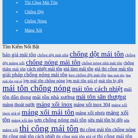
Thi Công Mái Tôn
Chống Dột
Chống Nóng
Máng Xối
Tìm Kiếm Nổi Bật
chống dột mái tôn
báo giá mái tôn
chống dột mái nhà
chống
chống nóng mái tôn
chống
dột máng xối
chống nóng nhà mái tôn
cách nhiệt mái tôn
giá làm mái tôn
giá thi công mái tôn
thấm mái tôn
giải pháp chống nóng mái tôn
keo chống dột mái tôn
làm mái tôn
làm
lợp mái tôn chống nóng
lợp mái tôn giá rẻ
mái tôn bị dột
mái tôn giá rẻ
mái tôn chống nóng
mái tôn cách nhiệt
mái
mái tôn sân thượng
mái tôn nhà xưởng
tôn dân dụng
máng xối inox
máng thoát nước
máng xối inox 304
máng xối
máng xối mái tôn
máng xối
máng xối nhựa
inox giá rẻ
tôn
sơn chống nóng mái tôn
sửa mái tôn bị dột
máng xối âm
sửa
thi công mái tôn
thi công mái tôn chống nóng
máng xối
thi công mái tôn
thi công mái tôn cách nhiệt
thi công mái tôn giá rẻ