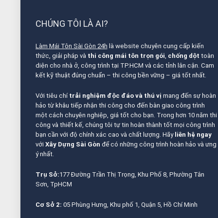
CHÚNG TÔI LÀ AI?
Làm Mái Tôn Sài Gòn 24h
là website chuyên cung cấp kiến
thức, giải pháp và
thi công mái tôn trọn gói
,
chống dột
toàn
diện cho nhà ở, công trình tại TP.HCM và các tỉnh lân cận. Cam
kết kỹ thuật đúng chuẩn – thi công bền vững – giá tốt nhất.
Với tiêu chí
trải nghiệm độc đáo và thú vị
mang đến sự hoàn
hảo từ khâu tiếp nhận thi công cho đến bàn giao công trình
một cách chuyên nghiệp, giá tốt cho bạn. Trong hơn 10 năm thi
công và thiết kế, chúng tôi tự tin hoàn thành tốt mọi công trình
bạn cần với độ chính xác cao và chất lượng. Hãy
liên hệ ngay
với
Xây Dựng Sài Gòn
để có những công trình hoàn hảo và ưng
ý nhất.
Trụ Sở:
177 Đường Trần Thị Trọng, Khu Phố 8, Phường Tân
Sơn, TpHCM
Cơ Sở 2:
05 Phùng Hưng, Khu phố 1, Quận 5, Hồ Chí Minh