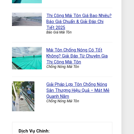
Thi Công Mái Tôn Giá Bao Nhiêu?
Báo Giá Chuẩn & Giải Đáp Chi
Tiết 2025
Báo Giá Mái Tôn
Mái Tôn Chống Nóng Có Tốt
Không? Giải Đáp Từ Chuyên Gia
Thi Công Mái Tôn
Chống Nóng Mái Tôn
Giải Pháp Lợp Tôn Chống Nóng
Sân Thượng Hiệu Quả – Mát Mẻ
Quanh Năm
Chống Nóng Mái Tôn
Dịch Vụ Chính: