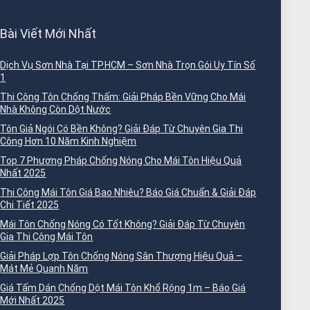
Bài Viết Mới Nhất
Dịch Vụ Sơn Nhà Tại TP.HCM – Sơn Nhà Trọn Gói Uy Tín Số
1
Thi Công Tôn Chống Thấm: Giải Pháp Bền Vững Cho Mái
Nhà Không Còn Dột Nước
Tôn Giả Ngói Có Bền Không? Giải Đáp Từ Chuyên Gia Thi
Công Hơn 10 Năm Kinh Nghiệm
Top 7 Phương Pháp Chống Nóng Cho Mái Tôn Hiệu Quả
Nhất 2025
Thi Công Mái Tôn Giá Bao Nhiêu? Báo Giá Chuẩn & Giải Đáp
Chi Tiết 2025
Mái Tôn Chống Nóng Có Tốt Không? Giải Đáp Từ Chuyên
Gia Thi Công Mái Tôn
Giải Pháp Lợp Tôn Chống Nóng Sân Thượng Hiệu Quả –
Mát Mẻ Quanh Năm
Giá Tấm Dán Chống Dột Mái Tôn Khổ Rộng 1m – Báo Giá
Mới Nhất 2025