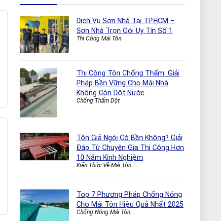
Dịch Vụ Sơn Nhà Tại TP.HCM –
Sơn Nhà Trọn Gói Uy Tín Số 1
Thi Công Mái Tôn
Thi Công Tôn Chống Thấm: Giải
Pháp Bền Vững Cho Mái Nhà
Không Còn Dột Nước
Chống Thấm Dột
Tôn Giả Ngói Có Bền Không? Giải
Đáp Từ Chuyên Gia Thi Công Hơn
10 Năm Kinh Nghiệm
Kiến Thức Về Mái Tôn
Top 7 Phương Pháp Chống Nóng
Cho Mái Tôn Hiệu Quả Nhất 2025
Chống Nóng Mái Tôn