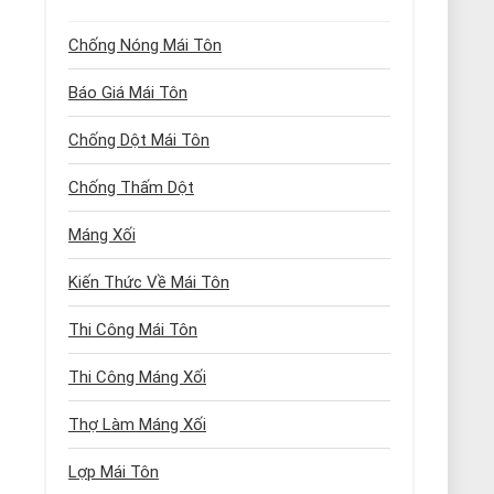
Chống Nóng Mái Tôn
Báo Giá Mái Tôn
Chống Dột Mái Tôn
Chống Thấm Dột
Máng Xối
Kiến Thức Về Mái Tôn
Thi Công Mái Tôn
Thi Công Máng Xối
Thợ Làm Máng Xối
Lợp Mái Tôn