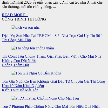
định mới nhất 2025 về giấy phép xây dựng, cải tạo nhà ở, mái che
sân thượng, mái tôn chống nóng. ...
READ MORE +
CÔNG TRÌNH THI CÔNG
Dịch Vụ Sơn Nhà Tại TP.HCM – Sơn Nhà Trọn Gói Uy Tín Số 1
Thi Công Mái Tôn
Thi Công Tôn Chống Thấm: Giải Pháp Bền Vững Cho Mái Nhà
Không Còn Dột Nước
Chống Thấm Dột
Tôn Giả Ngói Có Bền Không? Giải Đáp Từ Chuyên Gia Thi Công
Hơn 10 Năm Kinh Nghiệm
Kiến Thức Về Mái Tôn
Top 7 Phương Pháp Chống Nóng Cho Mái Tôn Hiệu Quả Nhất