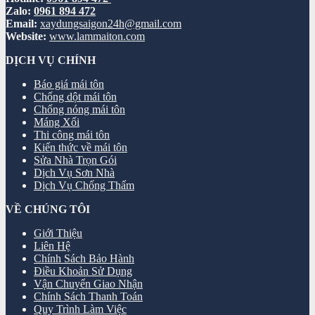
Zalo:
0961 894 472
Email:
xaydungsaigon24h@gmail.com
Website:
www.lammaiton.com
DỊCH VỤ CHÍNH
Báo giá mái tôn
Chống dột mái tôn
Chống nóng mái tôn
Máng Xối
Thi công mái tôn
Kiến thức về mái tôn
Sửa Nhà Trọn Gói
Dịch Vụ Sơn Nhà
Dịch Vụ Chống Thấm
VỀ CHÚNG TÔI
Giới Thiệu
Liên Hệ
Chính Sách Bảo Hành
Điều Khoản Sử Dụng
Vận Chuyển Giao Nhận
Chính Sách Thanh Toán
Quy Trình Làm Việc