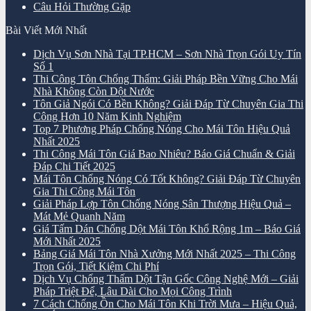
Câu Hỏi Thường Gặp
Bài Viết Mới Nhất
Dịch Vụ Sơn Nhà Tại TP.HCM – Sơn Nhà Trọn Gói Uy Tín
Số 1
Thi Công Tôn Chống Thấm: Giải Pháp Bền Vững Cho Mái
Nhà Không Còn Dột Nước
Tôn Giả Ngói Có Bền Không? Giải Đáp Từ Chuyên Gia Thi
Công Hơn 10 Năm Kinh Nghiệm
Top 7 Phương Pháp Chống Nóng Cho Mái Tôn Hiệu Quả
Nhất 2025
Thi Công Mái Tôn Giá Bao Nhiêu? Báo Giá Chuẩn & Giải
Đáp Chi Tiết 2025
Mái Tôn Chống Nóng Có Tốt Không? Giải Đáp Từ Chuyên
Gia Thi Công Mái Tôn
Giải Pháp Lợp Tôn Chống Nóng Sân Thượng Hiệu Quả –
Mát Mẻ Quanh Năm
Giá Tấm Dán Chống Dột Mái Tôn Khổ Rộng 1m – Báo Giá
Mới Nhất 2025
Bảng Giá Mái Tôn Nhà Xưởng Mới Nhất 2025 – Thi Công
Trọn Gói, Tiết Kiệm Chi Phí
Dịch Vụ Chống Thấm Dột Tận Gốc Công Nghệ Mới – Giải
Pháp Triệt Để, Lâu Dài Cho Mọi Công Trình
7 Cách Chống Ồn Cho Mái Tôn Khi Trời Mưa – Hiệu Quả,