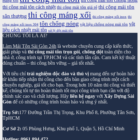
thi công mái tôn chống nóng
máng xối
thi công mái tôn
thi công mái tôn cách nhiệt
thi công mái tôn giá rẻ
thi công máng xối
sân thượng
thi công máng xối inox
thi
tôn chống nóng
vật
vật liệu chống nóng mái tôn
công máng xối inox 304
liệu cách nhiệt mái tôn
xử lý dột mái tôn
CHÚNG TÔI LÀ AI?
Làm Mái Tôn Sài Gòn 24h
là website chuyên cung cấp kiến thức,
giải pháp và
thi công mái tôn trọn gói
,
chống dột
toàn diện cho
nhà ở, công trình tại TP.HCM và các tỉnh lân cận. Cam kết kỹ thuật
đúng chuẩn – thi công bền vững – giá tốt nhất.
Với tiêu chí
trải nghiệm độc đáo và thú vị
mang đến sự hoàn hảo
từ khâu tiếp nhận thi công cho đến bàn giao công trình một cách
chuyên nghiệp, giá tốt cho bạn. Trong hơn 10 năm thi công và thiết
kế, chúng tôi tự tin hoàn thành tốt mọi công trình bạn cần với độ
chính xác cao và chất lượng. Hãy
liên hệ ngay
với
Xây Dựng Sài
Gòn
để có những công trình hoàn hảo và ưng ý nhất.
Trụ Sở:
177 Đường Trần Thị Trọng, Khu Phố 8, Phường Tân Sơn,
TpHCM
Cơ Sở 2:
05 Phùng Hưng, Khu phố 1, Quận 5, Hồ Chí Minh
Hotline:
0961 894 472