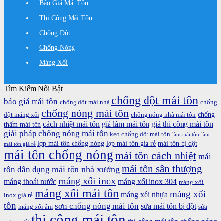
Báo Giá Mái Tôn
Thi Công Mái Tôn
Chống Dột
Chống Nóng
Máng Xối
Tìm Kiếm Nổi Bật
chống dột mái tôn
báo giá mái tôn
chống dột mái nhà
chống
chống nóng mái tôn
chống
dột máng xối
chống nóng nhà mái tôn
cách nhiệt mái tôn
giá làm mái tôn
giá thi công mái tôn
thấm mái tôn
giải pháp chống nóng mái tôn
keo chống dột mái tôn
làm mái tôn
làm
lợp mái tôn chống nóng
lợp mái tôn giá rẻ
mái tôn bị dột
mái tôn giá rẻ
mái tôn chống nóng
mái tôn cách nhiệt
mái
mái tôn sân thượng
mái tôn nhà xưởng
tôn dân dụng
máng xối inox
máng thoát nước
máng xối inox 304
máng xối
máng xối mái tôn
máng xối
máng xối nhựa
inox giá rẻ
tôn
sơn chống nóng mái tôn
sửa mái tôn bị dột
máng xối âm
sửa
thi công mái tôn