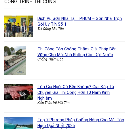
CÔNG TRÌNH THI CÔNG
Dịch Vụ Sơn Nhà Tại TP.HCM – Sơn Nhà Trọn
Gói Uy Tín Số 1
Thi Công Mái Tôn
Thi Công Tôn Chống Thấm: Giải Pháp Bền
Vững Cho Mái Nhà Không Còn Dột Nước
Chống Thấm Dột
Tôn Giả Ngói Có Bền Không? Giải Đáp Từ
Chuyên Gia Thi Công Hơn 10 Năm Kinh
Nghiệm
Kiến Thức Về Mái Tôn
Top 7 Phương Pháp Chống Nóng Cho Mái Tôn
Hiệu Quả Nhất 2025