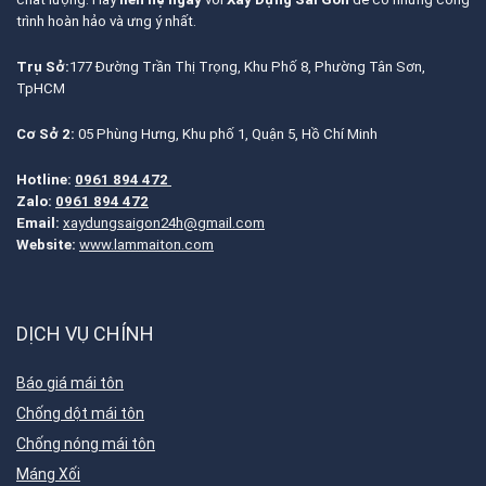
trình hoàn hảo và ưng ý nhất.
Trụ Sở:
177 Đường Trần Thị Trọng, Khu Phố 8, Phường Tân Sơn,
TpHCM
Cơ Sở 2:
05 Phùng Hưng, Khu phố 1, Quận 5, Hồ Chí Minh
Hotline:
0961 894 472
Zalo:
0961 894 472
Email:
xaydungsaigon24h@gmail.com
Website:
www.lammaiton.com
DỊCH VỤ CHÍNH
Báo giá mái tôn
Chống dột mái tôn
Chống nóng mái tôn
Máng Xối