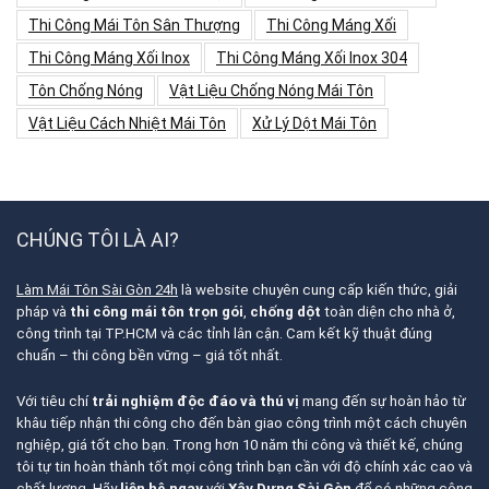
Thi Công Mái Tôn Sân Thượng
Thi Công Máng Xối
Thi Công Máng Xối Inox
Thi Công Máng Xối Inox 304
Tôn Chống Nóng
Vật Liệu Chống Nóng Mái Tôn
Vật Liệu Cách Nhiệt Mái Tôn
Xử Lý Dột Mái Tôn
CHÚNG TÔI LÀ AI?
Làm Mái Tôn Sài Gòn 24h
là website chuyên cung cấp kiến thức, giải
pháp và
thi công mái tôn trọn gói
,
chống dột
toàn diện cho nhà ở,
công trình tại TP.HCM và các tỉnh lân cận. Cam kết kỹ thuật đúng
chuẩn – thi công bền vững – giá tốt nhất.
Với tiêu chí
trải nghiệm độc đáo và thú vị
mang đến sự hoàn hảo từ
khâu tiếp nhận thi công cho đến bàn giao công trình một cách chuyên
nghiệp, giá tốt cho bạn. Trong hơn 10 năm thi công và thiết kế, chúng
tôi tự tin hoàn thành tốt mọi công trình bạn cần với độ chính xác cao và
chất lượng. Hãy
liên hệ ngay
với
Xây Dựng Sài Gòn
để có những công