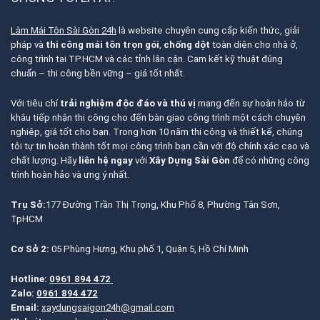
Làm Mái Tôn Sài Gòn 24h
là website chuyên cung cấp kiến thức, giải
pháp và
thi công mái tôn trọn gói
,
chống dột
toàn diện cho nhà ở,
công trình tại TP.HCM và các tỉnh lân cận. Cam kết kỹ thuật đúng
chuẩn – thi công bền vững – giá tốt nhất.
Với tiêu chí
trải nghiệm độc đáo và thú vị
mang đến sự hoàn hảo từ
khâu tiếp nhận thi công cho đến bàn giao công trình một cách chuyên
nghiệp, giá tốt cho bạn. Trong hơn 10 năm thi công và thiết kế, chúng
tôi tự tin hoàn thành tốt mọi công trình bạn cần với độ chính xác cao và
chất lượng. Hãy
liên hệ ngay
với
Xây Dựng Sài Gòn
để có những công
trình hoàn hảo và ưng ý nhất.
Trụ Sở:
177 Đường Trần Thị Trọng, Khu Phố 8, Phường Tân Sơn,
TpHCM
Cơ Sở 2:
05 Phùng Hưng, Khu phố 1, Quận 5, Hồ Chí Minh
Hotline:
0961 894 472
Zalo:
0961 894 472
Email:
xaydungsaigon24h@gmail.com