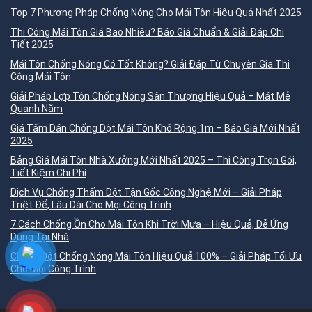
Top 7 Phương Pháp Chống Nóng Cho Mái Tôn Hiệu Quả Nhất 2025
Thi Công Mái Tôn Giá Bao Nhiêu? Báo Giá Chuẩn & Giải Đáp Chi
Tiết 2025
Mái Tôn Chống Nóng Có Tốt Không? Giải Đáp Từ Chuyên Gia Thi
Công Mái Tôn
Giải Pháp Lợp Tôn Chống Nóng Sân Thượng Hiệu Quả – Mát Mẻ
Quanh Năm
Giá Tấm Dán Chống Dột Mái Tôn Khổ Rộng 1m – Báo Giá Mới Nhất
2025
Bảng Giá Mái Tôn Nhà Xưởng Mới Nhất 2025 – Thi Công Trọn Gói,
Tiết Kiệm Chi Phí
Dịch Vụ Chống Thấm Dột Tận Gốc Công Nghệ Mới – Giải Pháp
Triệt Để, Lâu Dài Cho Mọi Công Trình
7 Cách Chống Ồn Cho Mái Tôn Khi Trời Mưa – Hiệu Quả, Dễ Ứng
Dụng Tại Nhà
Chống Dột Chống Nóng Mái Tôn Hiệu Quả 100% – Giải Pháp Tối Ưu
Cho Mọi Công Trình