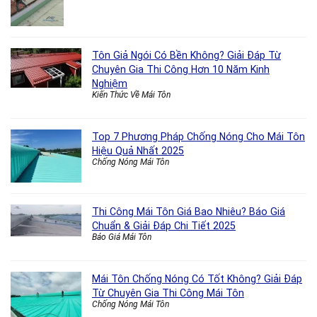
Tôn Giả Ngói Có Bền Không? Giải Đáp Từ
Chuyên Gia Thi Công Hơn 10 Năm Kinh
Nghiệm
Kiến Thức Về Mái Tôn
Top 7 Phương Pháp Chống Nóng Cho Mái Tôn
Hiệu Quả Nhất 2025
Chống Nóng Mái Tôn
Thi Công Mái Tôn Giá Bao Nhiêu? Báo Giá
Chuẩn & Giải Đáp Chi Tiết 2025
Báo Giá Mái Tôn
Mái Tôn Chống Nóng Có Tốt Không? Giải Đáp
Từ Chuyên Gia Thi Công Mái Tôn
Chống Nóng Mái Tôn