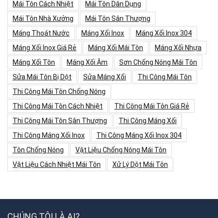
Mái Tôn Cách Nhiệt
Mái Tôn Dân Dụng
Mái Tôn Nhà Xưởng
Mái Tôn Sân Thượng
Máng Thoát Nước
Máng Xối Inox
Máng Xối Inox 304
Máng Xối Inox Giá Rẻ
Máng Xối Mái Tôn
Máng Xối Nhựa
Máng Xối Tôn
Máng Xối Âm
Sơn Chống Nóng Mái Tôn
Sửa Mái Tôn Bị Dột
Sửa Máng Xối
Thi Công Mái Tôn
Thi Công Mái Tôn Chống Nóng
Thi Công Mái Tôn Cách Nhiệt
Thi Công Mái Tôn Giá Rẻ
Thi Công Mái Tôn Sân Thượng
Thi Công Máng Xối
Thi Công Máng Xối Inox
Thi Công Máng Xối Inox 304
Tôn Chống Nóng
Vật Liệu Chống Nóng Mái Tôn
Vật Liệu Cách Nhiệt Mái Tôn
Xử Lý Dột Mái Tôn
CHÚNG TÔI LÀ AI?