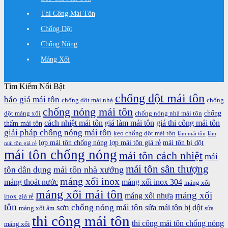
Thi Công Mái Tôn
Chống Dột
Chống Nóng
Máng Xối
Tìm Kiếm Nổi Bật
chống dột mái tôn
báo giá mái tôn
chống dột mái nhà
chống
chống nóng mái tôn
chống
dột máng xối
chống nóng nhà mái tôn
cách nhiệt mái tôn
giá làm mái tôn
giá thi công mái tôn
thấm mái tôn
giải pháp chống nóng mái tôn
keo chống dột mái tôn
làm mái tôn
làm
lợp mái tôn chống nóng
lợp mái tôn giá rẻ
mái tôn bị dột
mái tôn giá rẻ
mái tôn chống nóng
mái tôn cách nhiệt
mái
mái tôn sân thượng
mái tôn nhà xưởng
tôn dân dụng
máng xối inox
máng thoát nước
máng xối inox 304
máng xối
máng xối mái tôn
máng xối
máng xối nhựa
inox giá rẻ
tôn
sơn chống nóng mái tôn
sửa mái tôn bị dột
máng xối âm
sửa
thi công mái tôn
thi công mái tôn chống nóng
máng xối