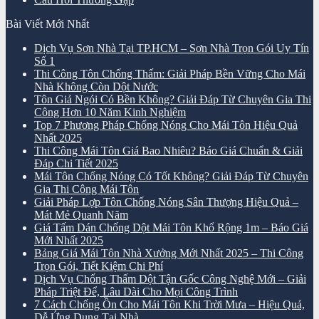
Bài Viết Mới Nhất
Dịch Vụ Sơn Nhà Tại TP.HCM – Sơn Nhà Trọn Gói Uy Tín
Số 1
Thi Công Tôn Chống Thấm: Giải Pháp Bền Vững Cho Mái
Nhà Không Còn Dột Nước
Tôn Giả Ngói Có Bền Không? Giải Đáp Từ Chuyên Gia Thi
Công Hơn 10 Năm Kinh Nghiệm
Top 7 Phương Pháp Chống Nóng Cho Mái Tôn Hiệu Quả
Nhất 2025
Thi Công Mái Tôn Giá Bao Nhiêu? Báo Giá Chuẩn & Giải
Đáp Chi Tiết 2025
Mái Tôn Chống Nóng Có Tốt Không? Giải Đáp Từ Chuyên
Gia Thi Công Mái Tôn
Giải Pháp Lợp Tôn Chống Nóng Sân Thượng Hiệu Quả –
Mát Mẻ Quanh Năm
Giá Tấm Dán Chống Dột Mái Tôn Khổ Rộng 1m – Báo Giá
Mới Nhất 2025
Bảng Giá Mái Tôn Nhà Xưởng Mới Nhất 2025 – Thi Công
Trọn Gói, Tiết Kiệm Chi Phí
Dịch Vụ Chống Thấm Dột Tận Gốc Công Nghệ Mới – Giải
Pháp Triệt Để, Lâu Dài Cho Mọi Công Trình
7 Cách Chống Ồn Cho Mái Tôn Khi Trời Mưa – Hiệu Quả,
Dễ Ứng Dụng Tại Nhà