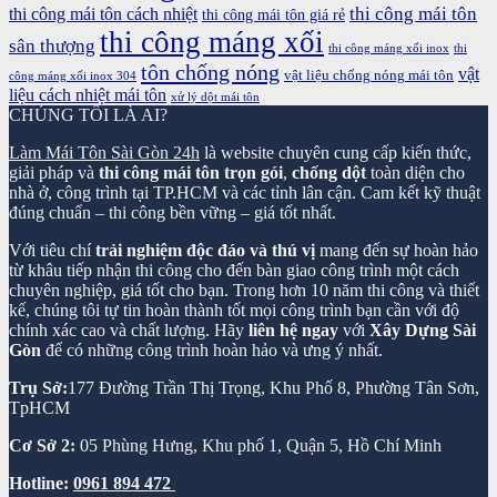
thi công mái tôn
thi công mái tôn cách nhiệt
thi công mái tôn giá rẻ
thi công máng xối
sân thượng
thi công máng xối inox
thi
tôn chống nóng
vật
vật liệu chống nóng mái tôn
công máng xối inox 304
liệu cách nhiệt mái tôn
xử lý dột mái tôn
CHÚNG TÔI LÀ AI?
Làm Mái Tôn Sài Gòn 24h
là website chuyên cung cấp kiến thức,
giải pháp và
thi công mái tôn trọn gói
,
chống dột
toàn diện cho
nhà ở, công trình tại TP.HCM và các tỉnh lân cận. Cam kết kỹ thuật
đúng chuẩn – thi công bền vững – giá tốt nhất.
Với tiêu chí
trải nghiệm độc đáo và thú vị
mang đến sự hoàn hảo
từ khâu tiếp nhận thi công cho đến bàn giao công trình một cách
chuyên nghiệp, giá tốt cho bạn. Trong hơn 10 năm thi công và thiết
kế, chúng tôi tự tin hoàn thành tốt mọi công trình bạn cần với độ
chính xác cao và chất lượng. Hãy
liên hệ ngay
với
Xây Dựng Sài
Gòn
để có những công trình hoàn hảo và ưng ý nhất.
Trụ Sở:
177 Đường Trần Thị Trọng, Khu Phố 8, Phường Tân Sơn,
TpHCM
Cơ Sở 2:
05 Phùng Hưng, Khu phố 1, Quận 5, Hồ Chí Minh
Hotline:
0961 894 472