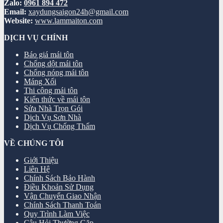
Zalo:
0961 894 472
Email:
xaydungsaigon24h@gmail.com
Website:
www.lammaiton.com
DỊCH VỤ CHÍNH
Báo giá mái tôn
Chống dột mái tôn
Chống nóng mái tôn
Máng Xối
Thi công mái tôn
Kiến thức về mái tôn
Sửa Nhà Trọn Gói
Dịch Vụ Sơn Nhà
Dịch Vụ Chống Thấm
VỀ CHÚNG TÔI
Giới Thiệu
Liên Hệ
Chính Sách Bảo Hành
Điều Khoản Sử Dụng
Vận Chuyển Giao Nhận
Chính Sách Thanh Toán
Quy Trình Làm Việc
Câu Hỏi Thường Gặp