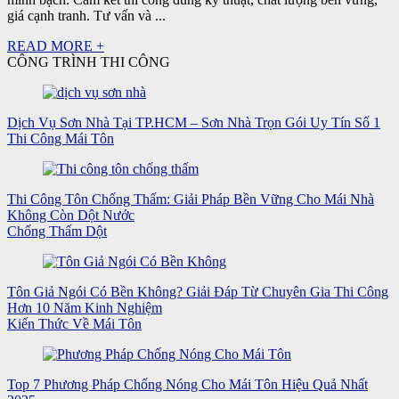
giá cạnh tranh. Tư vấn và ...
READ MORE +
CÔNG TRÌNH THI CÔNG
Dịch Vụ Sơn Nhà Tại TP.HCM – Sơn Nhà Trọn Gói Uy Tín Số 1
Thi Công Mái Tôn
Thi Công Tôn Chống Thấm: Giải Pháp Bền Vững Cho Mái Nhà
Không Còn Dột Nước
Chống Thấm Dột
Tôn Giả Ngói Có Bền Không? Giải Đáp Từ Chuyên Gia Thi Công
Hơn 10 Năm Kinh Nghiệm
Kiến Thức Về Mái Tôn
Top 7 Phương Pháp Chống Nóng Cho Mái Tôn Hiệu Quả Nhất